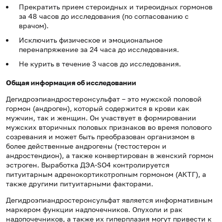
Прекратить прием стероидных и тиреоидных гормонов
за 48 часов до исследования (по согласованию с
врачом).
Исключить физическое и эмоциональное
перенапряжение за 24 часа до исследования.
Не курить в течение 3 часов до исследования.
Общая информация об исследовании
Дегидроэпиандростеронсульфат – это мужской половой
гормон (андроген), который содержится в крови как
мужчин, так и женщин. Он участвует в формировании
мужских вторичных половых признаков во время полового
созревания и может быть преобразован организмом в
более действенные андрогены (тестостерон и
андростендион), а также конвертирован в женский гормон
эстроген. Выработка ДЭА-SO4 контролируется
питуитарным адренокортикотропным гормоном (АКТГ), а
также другими питуитарными факторами.
Дегидроэпиандростеронсульфат является информативным
маркером функции надпочечников. Опухоли и рак
надопочечников, а также их гиперплазия могут привести к