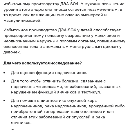
избыточному производству ДЭА-SO4. У мужчин повышение
уровня этого андрогена иногда остается незамеченным, в
то время как для женщин оно опасно аменореей и
маскулинизацией.
Избыточное производство ДЭА-SO4 у детей способствует
преждевременному половому созреванию у мальчиков и
неоднозначным наружным половым органам, повышенному
оволосению тела и аномальным менструальным циклам у
девочек.
Для чего используется исследование?
Для оценки функции надпочечников.
Для того чтобы отличить болезни, связанные с
надпочечными железами, от заболеваний, вызванных
нарушением функций яичников и тестикул.
Для помощи в диагностике опухолей коры
надпочечников, рака надпочечников, врождённой либо
приобретенной гиперплазии надпочечников и для
отличия этих заболеваний от опухолей и рака
яичников.