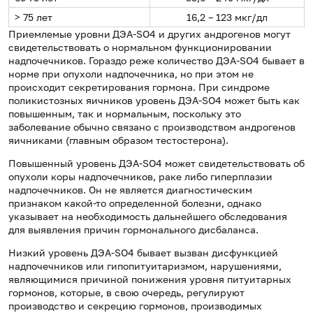
> 75 лет
16,2 – 123 мкг/дл
Приемлемые уровни
ДЭА-SO4 и других андрогенов могут
свидетельствовать о нормальном функционировании
надпочечников. Гораздо реже количество ДЭА-SO4 бывает в
норме при опухоли надпочечника, но при этом не
происходит секретирования гормона. При синдроме
поликистозных яичников уровень ДЭА-SO4 может быть как
повышенным, так и нормальным, поскольку это
заболевание обычно связано с производством андрогенов
яичниками (главным образом тестостерона).
Повышенный уровень ДЭА-SO4 может свидетельствовать об
опухоли коры надпочечников, раке либо гиперплазии
надпочечников. Он не является диагностическим
признаком какой-то определенной болезни, однако
указывает на необходимость дальнейшего обследования
для выявления причин гормонального дисбаланса.
Низкий уровень ДЭА-SO4 бывает вызван дисфункцией
надпочечников или гипопитуитаризмом, нарушениями,
являющимися причиной понижения уровня питуитарных
гормонов, которые, в свою очередь, регулируют
производство и секрецию гормонов, производимых