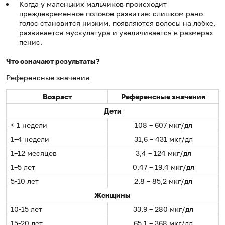
Когда у маленьких мальчиков происходит
преждевременное половое развитие: слишком рано
голос становится низким, появляются волосы на лобке,
развивается мускулатура и увеличивается в размерах
пенис.
Что означают результаты?
Референсные значения
Возраст
Референсные значения
Дети
< 1 недели
108 – 607 мкг/дл
1–4 недели
31,6 – 431 мкг/дл
1–12 месяцев
3,4 – 124 мкг/дл
1–5 лет
0,47 – 19,4 мкг/дл
5-10 лет
2,8 – 85,2 мкг/дл
Женщины
10-15 лет
33,9 – 280 мкг/дл
15-20 лет
65,1 – 368 мкг/дл