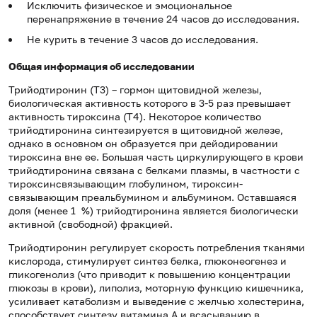
Исключить физическое и эмоциональное
перенапряжение в течение 24 часов до исследования.
Не курить в течение 3 часов до исследования.
Общая информация об исследовании
Трийодтиронин (Т3) – гормон щитовидной железы,
биологическая активность которого в 3-5 раз превышает
активность тироксина (Т4). Некоторое количество
трийодтиронина синтезируется в щитовидной железе,
однако в основном он образуется при дейодировании
тироксина вне ее. Большая часть цирку­лирующего в крови
трийодтиронина связана с белками плазмы, в частности с
тироксинсвязывающим глобулином, тироксин-
связывающим преальбумином и альбумином. Оставшаяся
доля (менее 1 %) трийодтиронина является биологически
активной (свободной) фракцией.
Трийодтиронин регулирует скорость потребления тканями
кислорода, стимулирует синтез белка, глюконеогенез и
гликогенолиз (что приводит к повышению концентрации
глюкозы в крови), липолиз, моторную функцию кишечника,
усиливает катаболизм и выведение с желчью холестерина,
способствует синтезу витамина А и всасыванию в