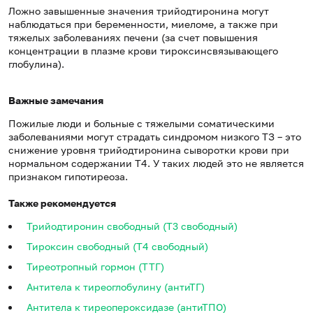
Ложно завышенные значения трийодтиронина могут
наблюдаться при беременности, миеломе, а также при
тяжелых заболева­ниях печени (за счет повышения
концентрации в плазме крови тироксинсвязывающего
глобулина).
Важные замечания
Пожилые люди и больные с тяжелыми соматичес­кими
заболеваниями могут страдать синдромом низкого ТЗ – это
сниже­ние уровня трийодтиронина сыворотки крови при
нормальном содержании Т4. У таких людей это не является
признаком гипотиреоза.
Также рекомендуется
Трийодтиронин свободный (Т3 свободный)
Тироксин свободный (Т4 свободный)
Тиреотропный гормон (ТТГ)
Антитела к тиреоглобулину (антиТГ)
Антитела к тиреопероксидазе (антиТПО)