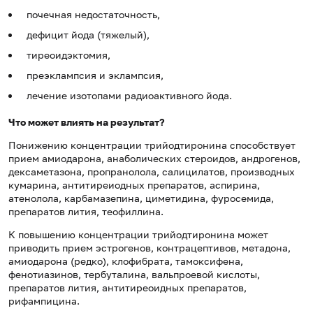
почечная недостаточность,
дефицит йода (тяжелый),
тиреоидэктомия,
преэклампсия и эклампсия,
лечение изотопами радиоактивного йода.
Что может влиять на результат?
Понижению концентрации трийодтиронина способствует
прием амиодарона, анаболических стероидов, андрогенов,
дексаметазона, пропранолола, салицилатов, производных
кумарина, антитиреиодных препаратов, аспирина,
атенолола, карбамазепина, циметидина, фуросемида,
препаратов лития, теофиллина.
К повышению концентрации трийодтиронина может
приводить прием эстрогенов, контрацептивов, метадона,
амиодарона (редко), клофибрата, тамоксифена,
фенотиазинов, тербуталина, вальпроевой кислоты,
препаратов лития, антитиреоидных препаратов,
рифампицина.