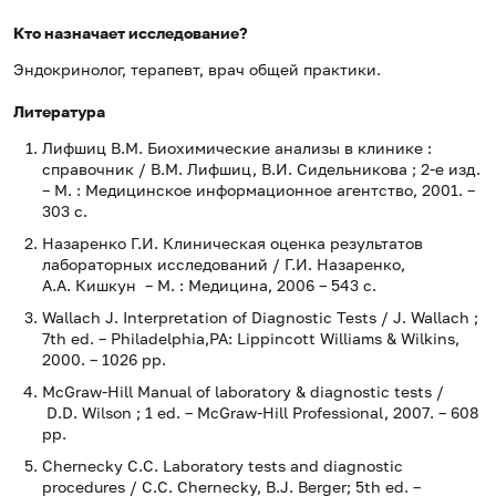
Кто назначает исследование?
Эндокринолог, терапевт, врач общей практики.
Литература
Лифшиц В.М. Биохимические анализы в клинике :
справочник / В.М. Лифшиц, В.И. Сидельникова ; 2-е изд.
– М. : Медицинское информационное агентство, 2001. –
303 с.
Назаренко Г.И. Клиническая оценка результатов
лабораторных исследований / Г.И. Назаренко,
А.А. Кишкун – М. : Медицина, 2006 – 543 с.
Wallach J. Interpretation of Diagnostic Tests / J. Wallach ;
7th ed. – Philadelphia,PA: Lippincott Williams & Wilkins,
2000. – 1026 pp.
McGraw-Hill Manual of laboratory & diagnostic tests /
D.D. Wilson ; 1 ed. – McGraw-Hill Professional, 2007. – 608
pp.
Chernecky C.C. Laboratory tests and diagnostic
procedures / C.C. Chernecky, B.J. Berger; 5th ed. –