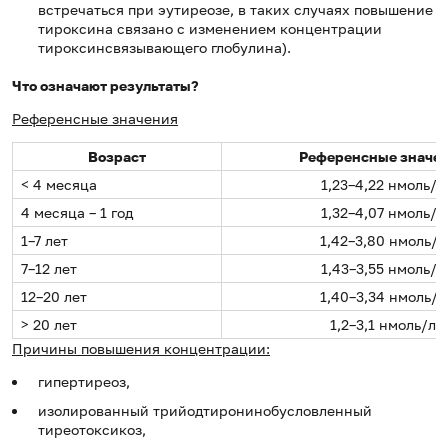
встречаться при эутиреозе, в таких случаях повышение
тироксина связано с изменением концентрации
тироксинсвязывающего глобулина).
Что означают результаты?
Референсные значения
Возраст
Референсные значе
< 4 месяца
1,23–4,22 нмоль/л
4 месяца – 1 год
1,32–4,07 нмоль/л
1–7 лет
1,42–3,80 нмоль/л
7–12 лет
1,43–3,55 нмоль/л
12–20 лет
1,40–3,34 нмоль/л
> 20 лет
1,2–3,1 нмоль/л
Причины повышения концентрации:
гипертиреоз,
изолированный трийодтиронинобусловленный
тиреотоксикоз,