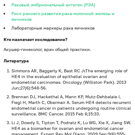
Раковый эмбриональный антиген (РЭА)
Риск раннего развития рака молочной железы и
яичников
Лабораторные маркеры рака яичников
Кто назначает исследование?
Акушер-гинеколог, врач общей практики.
Литература
Simmons AR, Baggerly K, Bast RC Jr.The emerging role of
HE4 in the evaluation of epithelial ovarian and
endometrial carcinomas. Oncology (Williston Park). 2013
Jun;27(6):548-56.
Brennan DJ, Hackethal A, Mann KP, Mutz-Dehbalaie I,
Fiegl H, Marth C, Obermair A. Serum HE4 detects recurrent
endometrial cancer in patients undergoing routine clinical
surveillance. BMC Cancer. 2015 Feb 6;15:33.
Li J, Dowdy S, Tipton T, Podratz K, Lu WG, Xie X, Jiang SW.
HE4 as a biomarker for ovarian and endometrial cancer
management. Expert Rev Mol Diagn. 2009 Sep;9(6):555-