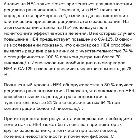
Анализ на HE4 также может применяться для диагностики
рецидива рака яичника. Показано, что HE4 начинает
определяться примерно за 4,5 месяца до возникновения
клинических признаков рецидива этого заболевания. На
этом основании анализ на HE4 используют для
мониторинга эффективности лечения. В некоторых случаях
повышение HE4 предшествует повышению CA-125. В одном
из исследований показано, что онкомаркер HE4 способен
выявлять рецидив рака яичника с чувствительностью 74 %
и специфичностью 100 % при концентрации более 70
пикомоль/л. Использование комбинации онкомаркеров
HE4 и CA-125 позволяет увеличить чувствительность до 76
%.
Повышенный уровень HE4 обнаруживается в 80 % случаев
рецидива рака эндометрия. Показано, что онкомаркер HE4
способен выявлять рецидив рака эндометрия с
чувствительностью 81 % и специфичностью 64 % при
концентрации более 70 пикомоль/л.
При интерпретации результата исследования необходимо
помнить, что HE4 может быть повышен при некоторых
других заболеваниях, в том числе при раке легкого,
почечной недостаточности и почечном фиброзе. С