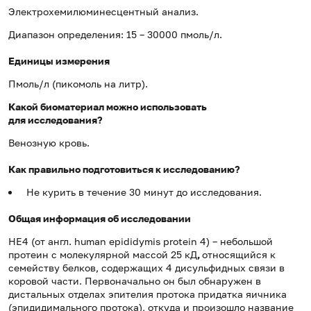
Электрохемилюминесцентный анализ.
Диапазон определения: 15 – 30000 пмоль/л.
Единицы измерения
Пмоль/л (пикомоль на литр).
Какой биоматериал можно использовать
для исследования?
Венозную кровь.
Как правильно подготовиться к исследованию?
Не курить в течение 30 минут до исследования.
Общая информация об исследовании
HE4 (от англ. human epididymis protein 4) – небольшой
протеин с молекулярной массой 25 кД
,
относящийся к
семейству белков, содержащих 4 дисульфидных связи в
коровой части. Первоначально он был обнаружен в
дистальных отделах эпителия протока придатка яичника
(эпидидимального протока), откуда и произошло название