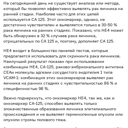
На сегодняшний день не существует анализа или метода,
который бы позволял эффективно выявлять рак яичника на
ранней стадии. Наиболее часто для этих целей
используется СА 125. Этот онкомаркер, однако, не
достаточно чувствителен и выявляется только в 30-50 %
рака яичника на ранних стадиях. Показано, что HE4 может
быть обнаружен в 32 % случаев рака яичника,
отрицательных по СА 125 и, поэтому, дополняет СА 125.
HE4 входит в большинство панелей тестов, которые
предлагается использовать для скрининга рака яичников.
Наилучший результат показан при использовании
комбинации HE4, CA-125, раково-эмбрионального антигена
CEAи молекулы адгезии сосудистого эндотелия 1 типа
VCAM-1: комбинация этих онкомаркеров выявляет рак
яичника на ранних стадиях с чувствительностью 86 % и
специфичностью 98 %.
Важно подчеркнуть, что онкомаркер HE4, так же, как и
онкомаркер CA-125, способен выявлять только
злокачественные образования яичника эпителиального
происхождения и не выявляет герминогенные опухоли или
опухоли стромы полового тяжа.