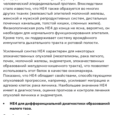
человеческий эпидидимальный протеин
. Впоследствии
стало известно, что HE4 также образуется во многих
других тканях (железистый эпителий молочной железы,
женской и мужской репродуктивных систем, дистальных
почечных канальцев, толстой кишки, слюнных желез).
Физиологическая роль HE4 до конца не ясна, вероятно, он
необходим для нормального функционирования эпителия.
Кроме того, он поддерживает систему врождённого
иммунитета дыхательного тракта и ротовой полости.
Усиленный синтез HE4 характерен для некоторых
злокачественных опухолей (мезотелиомы, рака легкого,
почек, молочной железы, эндометрия, злокачественных
образований желудочно-кишечного тракта), что позволяет
использовать этот белок в качестве онкомаркера.
Показано, что HE4 обладает свойствами, способствующими
опухолевой прогрессии, например, усиливает миграцию и
адгезию клеток рака яичника. Наибольшее значение HE4
имеет в диагностике, оценке прогноза и контроле лечения
опухолей яичника и эндометрия.
HE
4 для дифференциальной диагностики образований
малого таза.