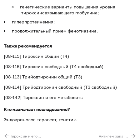
генетические варианты повышения уровня
тироксинсвязывающего глобулина;
гиперпротеинемия;
продолжительный прием фенотиазина.
Также рекомендуется
[08-115] Тироксин общий (Т4)
[08-116] Тироксин свободный (Т4 свободный)
[08-113] Трийодтиронин общий (Т3)
[08-114] Трийодтиронин свободный (Т3 свободный)
[08-142] Тироксин и его метаболиты
Кто назначает исследование?
Эндокринолог, терапевт, генетик.
Тироксин и его метаболиты
Антиген рака мочевого пузыря (UBC)