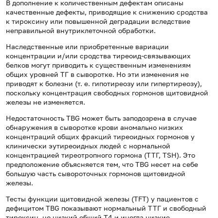
В дополнение к количественным дефектам описаны
качественные дефекты, приводящие к снижению сродства
к тироксину или повышенной деградации вследствие
неправильной внутриклеточной обработки.
Наследственные или приобретенные вариации
концентрации и/или сродства тиреоид-связывающих
белков могут приводить к существенным изменениям
общих уровней ТГ в сыворотке. Но эти изменения не
приводят к болезни (т. е. гипотиреозу или гипертиреозу),
поскольку концентрация свободных гормонов щитовидной
железы не изменяется.
Недостаточность TBG может быть заподозрена в случае
обнаружения в сыворотке крови аномально низких
концентраций общих фракций тиреоидных гормонов у
клинически эутиреоидных людей с нормальной
концентрацией тиреотропного гормона (ТТГ, TSH). Это
предположение объясняется тем, что TBG несет на себе
большую часть сывороточных гормонов щитовидной
железы.
Тесты функции щитовидной железы (TFT) у пациентов с
дефицитом TBG показывают нормальный ТТГ и свободный
тироксин, но низкий общий Т4 и иногда низкие