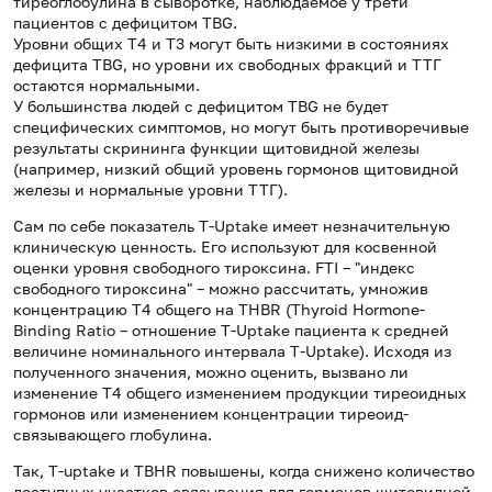
тиреоглобулина в сыворотке, наблюдаемое у трети
пациентов с дефицитом TBG.
Уровни общих T4 и T3 могут быть низкими в состояниях
дефицита TBG, но уровни их свободных фракций и ТТГ
остаются нормальными.
У большинства людей с дефицитом TBG не будет
специфических симптомов, но могут быть противоречивые
результаты скрининга функции щитовидной железы
(например, низкий общий уровень гормонов щитовидной
железы и нормальные уровни ТТГ).
Сам по себе показатель T-Uptake имеет незначительную
клиническую ценность. Его используют для косвенной
оценки уровня свободного тироксина. FTI – "индекс
свободного тироксина" – можно рассчитать, умножив
концентрацию Т4 общего на THBR (Thyroid Hormone-
Binding Ratio – отношение T-Uptake пациента к средней
величине номинального интервала T-Uptake). Исходя из
полученного значения, можно оценить, вызвано ли
изменение Т4 общего изменением продукции тиреоидных
гормонов или изменением концентрации тиреоид-
связывающего глобулина.
Так, T-uptake и TBHR повышены, когда снижено количество
доступных участков связывания для гормонов щитовидной