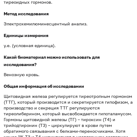
тиреоидных гормонов.
Метод исследования
Электрохемилюминесцентный анализ.
Единицы измерения
у.е. (условная единица).
Какой биоматериал можно использовать для
исследования?
Венозную кровь.
Общая информация об исследовании
Щитовидная железа регулируется тиреотропным гормоном
(ТТГ), который производится и секретируется гипофизом, а
производство и секреция ТТГ регулируются
тиреолиберином, который высвобождается гипоталамусом.
Гормоны щитовидной железы (ТГ) – тироксин (Т4) и
трийодтиронин (Т3) – циркулируют в крови путем
обратимого связывания с белками-переносчиками. Хотя
менее 1% T3 и T4 циркулируют в несвязанном состоянии,