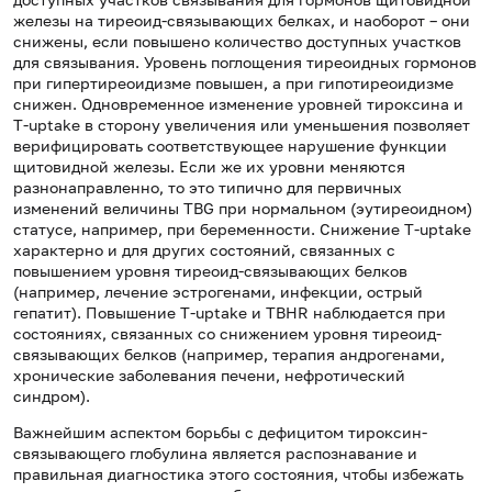
железы на тиреоид-связывающих белках, и наоборот – они
снижены, если повышено количество доступных участков
для связывания. Уровень поглощения тиреоидных гормонов
при гипертиреоидизме повышен, а при гипотиреоидизме
снижен. Одновременное изменение уровней тироксина и
T-uptake в сторону увеличения или уменьшения позволяет
верифицировать соответствующее нарушение функции
щитовидной железы. Если же их уровни меняются
разнонаправленно, то это типично для первичных
изменений величины TBG при нормальном (эутиреоидном)
статусе, например, при беременности. Снижение T-uptake
характерно и для других состояний, связанных с
повышением уровня тиреоид-связывающих белков
(например, лечение эстрогенами, инфекции, острый
гепатит). Повышение T-uptake и TBHR наблюдается при
состояниях, связанных со снижением уровня тиреоид-
связывающих белков (например, терапия андрогенами,
хронические заболевания печени, нефротический
синдром).
Важнейшим аспектом борьбы с дефицитом тироксин-
связывающего глобулина является распознавание и
правильная диагностика этого состояния, чтобы избежать