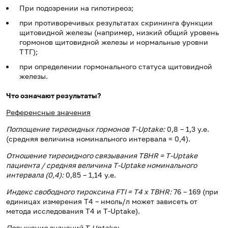
При подозрении на гипотиреоз;
при противоречивых результатах скрининга функции
щитовидной железы (например, низкий общий уровень
гормонов щитовидной железы и нормальные уровни
ТТГ);
при определении гормонального статуса щитовидной
железы.
Что означают результаты?
Референсные значения
Поглощение тиреоидных гормонов T-Uptake:
0,8 – 1,3 у.е.
(средняя величина номинального интервала = 0,4).
Отношение тиреоидного связывания TBHR = T-Uptake
пациента / средняя величина T-Uptake номинального
интервала (0,4):
0,85 – 1,14 у.е.
Индекс свободного тироксина FTI = T4 x TBHR:
76 – 169 (при
единицах измерения Т4 – нмоль/л может зависеть от
метода исследования Т4 и Т-Uptake).
Повышение значений T-Uptake: