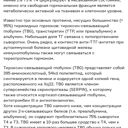
именно эта свободная гормональная фракция является
метаболически активной на тканевом и клеточном уровне.
Известно три основных протеина, несущих большинство (>
95%) тиреоидных гормонов: тироксин-связывающий
глобулин (TBG), транстиретин (ТТР, или преальбумин) и
альбумин. Небольшая доля ТГ связана с липопротеинами
сыворотки. Очень редко, в контексте анти-ТТГ-антител при
аутоиммунной болезни щитовидной железы
иммуноглобулины также могут связываться с
тиреотропным гормоном.
Тироксин-связывающий глобулин (TBG) представляет собой
395-аминокислотный, 54kd полипептид, который
синтезируется в печени и кодируется одной копией гена,
расположенного на Xq22. TBG является членом
суперсемейства серинпротеазы (SERPIN), к которому
также относится кортизол-связывающий глобулин,
антитромбин III и ангиотензиноген.
Хотя концентрации TBG намного ниже, чем концентрации
других 2-х-связывающих белков (т.е. преальбумина,
альбумина), он содержит приблизительно 75% сыворотки
Т4 и Т3. TBG имеет в 10-раз большее сродство к T4, чем к
T3. В сыворотке здорового человека TBG обычно только на