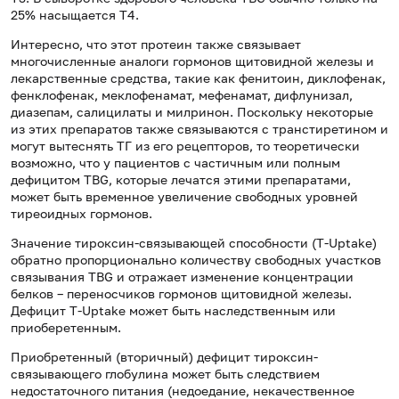
25% насыщается Т4.
Интересно, что этот протеин также связывает
многочисленные аналоги гормонов щитовидной железы и
лекарственные средства, такие как фенитоин, диклофенак,
фенклофенак, меклофенамат, мефенамат, дифлунизал,
диазепам, салицилаты и милринон. Поскольку некоторые
из этих препаратов также связываются с транстиретином и
могут вытеснять ТГ из его рецепторов, то теоретически
возможно, что у пациентов с частичным или полным
дефицитом TBG, которые лечатся этими препаратами,
может быть временное увеличение свободных уровней
тиреоидных гормонов.
Значение тироксин-связывающей способности (T-Uptake)
обратно пропорционально количеству свободных участков
связывания TBG и отражает изменение концентрации
белков – переносчиков гормонов щитовидной железы.
Дефицит T-Uptake может быть наследственным или
приоберетенным.
Приобретенный (вторичный) дефицит тироксин-
связывающего глобулина может быть следствием
недостаточного питания (недоедание, некачественное