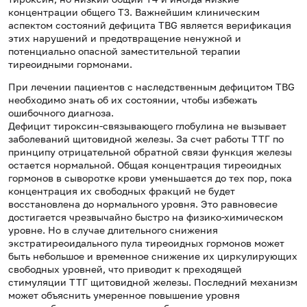
концентрации общего Т3. Важнейшим клиническим
аспектом состояний дефицита TBG является верификация
этих нарушений и предотвращение ненужной и
потенциально опасной заместительной терапии
тиреоидными гормонами.
При лечении пациентов с наследственным дефицитом TBG
необходимо знать об их состоянии, чтобы избежать
ошибочного диагноза.
Дефицит тироксин-связывающего глобулина не вызывает
заболеваний щитовидной железы. За счет работы ТТГ по
принципу отрицательной обратной связи функция железы
остается нормальной. Общая концентрация тиреоидных
гормонов в сыворотке крови уменьшается до тех пор, пока
концентрация их свободных фракций не будет
восстановлена ​​до нормального уровня. Это равновесие
достигается чрезвычайно быстро на физико-химическом
уровне. Но в случае длительного снижения
экстратиреоидального пула тиреоидных гормонов может
быть небольшое и временное снижение их циркулирующих
свободных уровней, что приводит к преходящей
стимуляции ТТГ щитовидной железы. Последний механизм
может объяснить умеренное повышение уровня