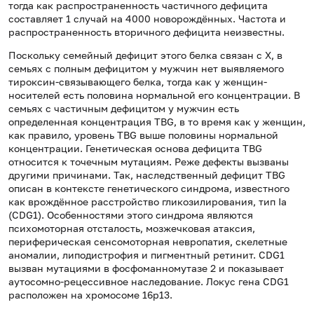
тогда как распространенность частичного дефицита
составляет 1 случай на 4000 новорождённых. Частота и
распространенность вторичного дефицита неизвестны.
Поскольку семейный дефицит этого белка связан с Х, в
семьях с полным дефицитом у мужчин нет выявляемого
тироксин-связывающего белка, тогда как у женщин-
носителей есть половина нормальной его концентрации. В
семьях с частичным дефицитом у мужчин есть
определенная концентрация TBG, в то время как у женщин,
как правило, уровень TBG выше половины нормальной
концентрации. Генетическая основа дефицита TBG
относится к точечным мутациям. Реже дефекты вызваны
другими причинами. Так, наследственный дефицит TBG
описан в контексте генетического синдрома, известного
как врождённое расстройство гликозилирования, тип Ia
(CDG1). Особенностями этого синдрома являются
психомоторная отсталость, мозжечковая атаксия,
периферическая сенсомоторная невропатия, скелетные
аномалии, липодистрофия и пигментный ретинит. CDG1
вызван мутациями в фосфоманномутазе 2 и показывает
аутосомно-рецессивное наследование. Локус гена CDG1
расположен на хромосоме 16p13.