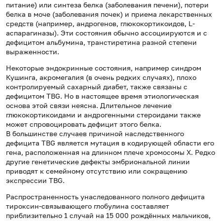
питание) или синтеза белка (заболевания печени), потери
белка в моче (заболевания почек) и приема лекарственных
средств (например, андрогенов, глюкокортикоидов, L-
аспарагиназы). Эти состояния обычно ассоциируются и с
дефицитом альбумина, транстиретина разной степени
выраженности.
Некоторые эндокринные состояния, например синдром
Кушинга, акромегалия (в очень редких случаях), плохо
контролируемый сахарный диабет, также связаны с
дефицитом TBG. Но в настоящее время этиологическая
основа этой связи неясна. Длительное лечение
глюкокортикоидами и андрогенными стероидами также
может спровоцировать дефицит этого белка.
В большинстве случаев причиной наследственного
дефицита TBG является мутация в кодирующей области его
гена, расположенная на длинном плече хромосомы X. Редко
другие генетические дефекты эмбриональной линии
приводят к семейному отсутствию или сокращению
экспрессии TBG.
Распространенность унаследованного полного дефицита
тироксин-связывающего глобулина составляет
приблизительно 1 случай на 15 000 рождённых мальчиков,