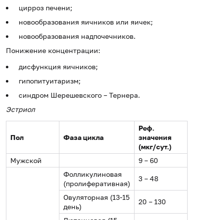
цирроз печени;
новообразования яичников или яичек;
новообразования надпочечников.
Понижение концентрации:
дисфункция яичников;
гипопитуитаризм;
синдром Шерешевского – Тернера.
Эстриол
Реф.
Пол
Фаза цикла
значения
(мкг/сут.)
Мужской
9 – 60
Фолликулиновая
3 – 48
(пролиферативная)
Овуляторная (13-15
20 – 130
день)