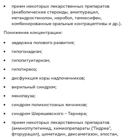
прием некоторых лекарственных препаратов
(анаболические стероиды, амиглурацил,
метандростенолон, неробол, тамоксифен,
комбинированные оральные контрацептивы и др.).
Понижение концентрации:
задержка полового развития;
гипогонадизм;
гипопитуитаризм;
гипотиреоз;
дисфункция коры надпочечников;
вирильный синдром;
менопауза;
синдром поликистозных яичников;
синдром Шерешевского – Тернера;
прием некоторых лекарственных препаратов
(аминоглутетимид, химиопрепараты ("Гидреа",
фторурацил), циметидин, дексаметазон, эпостан,