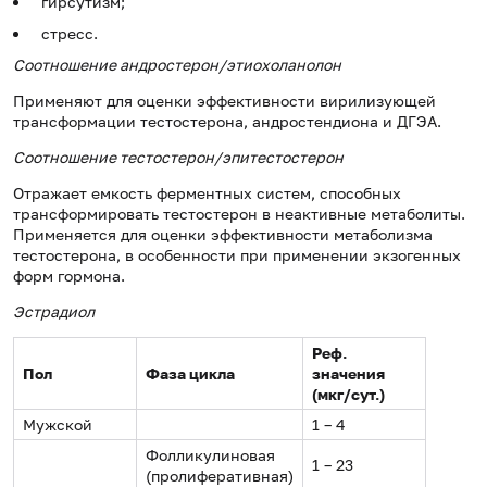
гирсутизм;
стресс.
Соотношение андростерон/этиохоланолон
Применяют для оценки эффективности вирилизующей
трансформации тестостерона, андростендиона и ДГЭА.
Соотношение тестостерон/эпитестостерон
Отражает емкость ферментных систем, способных
трансформировать тестостерон в неактивные метаболиты.
Применяется для оценки эффективности метаболизма
тестостерона, в особенности при применении экзогенных
форм гормона.
Эстрадиол
Реф.
Пол
Фаза цикла
значения
(мкг/сут.)
Мужской
1 – 4
Фолликулиновая
1 – 23
(пролиферативная)