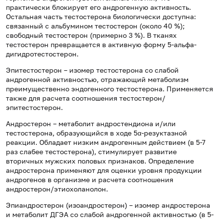
практически блокирует его андрогенную активность.
Остальная часть тестостерона биологически доступна:
связанный с альбумином тестостерон (около 40 %);
свободный тестостерон (примерно 3 %). В тканях
тестостерон превращается в активную форму 5-альфа-
дигидротестостерон.
Эпитестостерон – изомер тестостерона со слабой
андрогенной активностью, отражающий метаболизм
преимущественно эндогенного тестостерона. Применяется
также для расчета соотношения тестостерон/
эпитестостерон.
Андростерон – метаболит андростендиона и/или
тестостерона, образующийся в ходе 5α-резуктазной
реакции. Обладает низким андрогенным действием (в 5-7
раз слабее тестостерона), стимулирует развитие
вторичных мужских половых признаков. Определение
андростерона применяют для оценки уровня продукции
андрогенов в организме и расчета соотношения
андростерон/этиохоланолон.
Эпиандростерон (изоандростерон) – изомер андростерона
и метаболит ДГЭА со слабой андрогенной активностью (в 5-