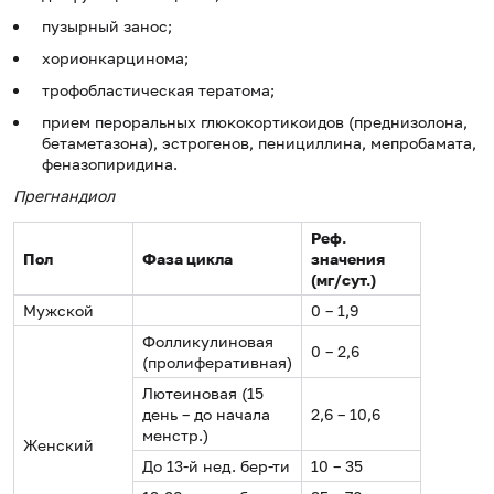
пузырный занос;
хорионкарцинома;
трофобластическая тератома;
прием пероральных глюкокортикоидов (преднизолона,
бетаметазона), эстрогенов, пенициллина, мепробамата,
феназопиридина.
Прегнандиол
Реф.
Пол
Фаза цикла
значения
(мг/сут.)
Мужской
0 – 1,9
Фолликулиновая
0 – 2,6
(пролиферативная)
Лютеиновая (15
день – до начала
2,6 – 10,6
менстр.)
Женский
До 13-й нед. бер-ти
10 – 35