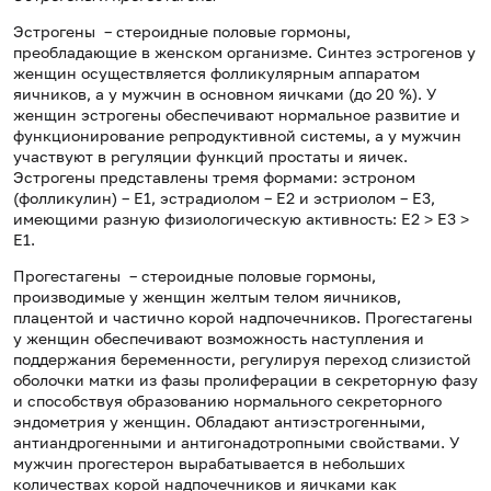
Эстрогены – стероидные половые гормоны,
преобладающие в женском организме. Синтез эстрогенов у
женщин осуществляется фолликулярным аппаратом
яичников, а у мужчин в основном яичками (до 20 %). У
женщин эстрогены обеспечивают нормальное развитие и
функционирование репродуктивной системы, а у мужчин
участвуют в регуляции функций простаты и яичек.
Эстрогены представлены тремя формами: эстроном
(фолликулин) – Е1, эстрадиолом – Е2 и эстриолом – Е3,
имеющими разную физиологическую активность: Е2 ˃ Е3 ˃
Е1.
Прогестагены – стероидные половые гормоны,
производимые у женщин желтым телом яичников,
плацентой и частично корой надпочечников. Прогестагены
у женщин обеспечивают возможность наступления и
поддержания беременности, регулируя переход слизистой
оболочки матки из фазы пролиферации в секреторную фазу
и способствуя образованию нормального секреторного
эндометрия у женщин. Обладают антиэстрогенными,
антиандрогенными и антигонадотропными свойствами. У
мужчин прогестерон вырабатывается в небольших
количествах корой надпочечников и яичками как