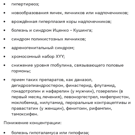
гипертиреоз;
новообразования яичек, яичников или надпочечников;
врождённая гиперплазия коры надпочечников;
болезнь и синдром Иценко – Кушинга;
синдром поликистозных яичников;
адреногенитальный синдром;
хромосомный набор XYY;
снижение уровня глобулина, связывающего половые
гормоны;
прием таких препаратов, как даназол,
дегидроэпиандростерон, финастерид, флутамид,
гонадотропин и нафарелин (у мужчин), гозерелин (в
первый месяц лечения), левоноргестрел, мифепристон,
моклобемид, нилутамид, пероральные контрацептивы и
правастатин (у женщин), фенитоин, рифампин,
тамоксифен.
Понижение концентрации:
болезнь гипоталамуса или гипофиза;