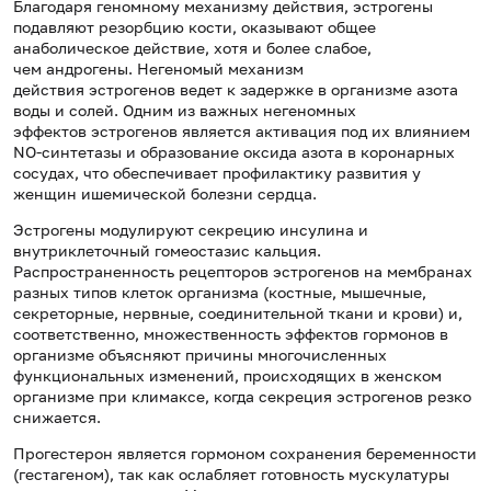
Благодаря геномному механизму действия, эстрогены
подавляют резорбцию кости, оказывают общее
анаболическое действие, хотя и более слабое,
чем андрогены. Негеномый механизм
действия эстрогенов ведет к задержке в организме азота
воды и солей. Одним из важных негеномных
эффектов эстрогенов является активация под их влиянием
NO-синтетазы и образование оксида азота в коронарных
сосудах, что обеспечивает профилактику развития у
женщин ишемической болезни сердца.
Эстрогены модулируют секрецию инсулина и
внутриклеточный гомеостазис кальция.
Распространенность рецепторов эстрогенов на мембранах
разных типов клеток организма (костные, мышечные,
секреторные, нервные, соединительной ткани и крови) и,
соответственно, множественность эффектов гормонов в
организме объясняют причины многочисленных
функциональных изменений, происходящих в женском
организме при климаксе, когда секреция эстрогенов резко
снижается.
Прогестерон является гормоном сохранения беременности
(гестагеном), так как ослабляет готовность мускулатуры