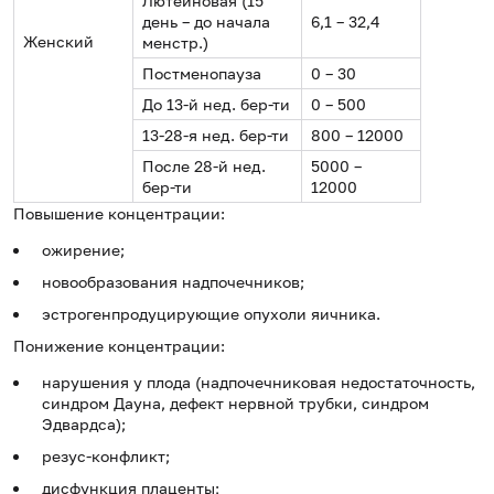
Лютеиновая (15
день – до начала
6,1 – 32,4
Женский
менстр.)
Постменопауза
0 – 30
До 13-й нед. бер-ти
0 – 500
13-28-я нед. бер-ти
800 – 12000
После 28-й нед.
5000 –
бер-ти
12000
Повышение концентрации:
ожирение;
новообразования надпочечников;
эстрогенпродуцирующие опухоли яичника.
Понижение концентрации:
нарушения у плода (надпочечниковая недостаточность,
синдром Дауна, дефект нервной трубки, синдром
Эдвардса);
резус-конфликт;
дисфункция плаценты;