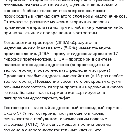
половыми железами: яичками у мужчин и яичниками у
женщин. У обоих полов синтез андрогенов может
происходить в клетках сетчатого слоя коры надпочечников.
Отвечают за развитие мужских вторичных половых
признаков и вирилизацию при их избытке у женщин либо
при нарушении их превращения в эстрогены.
Дегидроэпиандростерон (ДГЭА) образуется в
надпочечниках. Малая часть (5-6 %) имеет гонадное
происхождение. ДГЭА – продукт гидроксилирования 17-
гидроксипрегненолона. ДГЭА – прогормон в синтезе
половых стероидов: андрогенов (андростендиона и
тестостерона) и эстрогенов (эстрадиола и эстрона).
Проявляет слабые андрогенные свойства (в 15 раз слабее
тестостерона). Повышение уровня его экскреции служит
важным показателем гиперандрогении надпочечникового
генеза. Большая часть гормона конвертируется в
дегидроэпиандростеронсульфат.
Тестостерон – главный андрогенный стероидный гормон.
Около 57 % тестостерона, поступающего в кровь,
связывается с глобулином, связывающим половые
стероиды (ГСПС). Эта связь мешает проникновению
гормона в андрогенчувствительные клетки, что