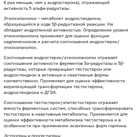
6 раз меньше, чем у андростерона), отражающий
активность 5 альфа-редуктазы.
Этиохоланолон – метаболит андростендиона,
образующийся в ходе 5β-редуктазной реакции. Не
обладает андрогенной активностью. Определение уровня
этиохоланолона применяют для оценки функции
надпочечников и расчета соотношения андростерон/
этиохоланолон.
Соотношение андростерон/этиохоланолон отражает
соотношение активности ферментов 5α-редуктазы и 5β-
редуктазы, которые превращают тестостерон или
андростендион в активные и неактивные формы
соответственно. Применяют для оценки эффективности
вирилизующей трансформации тестостерона,
андростендиона и ДГЭА.
Соотношение тестостерон/эпитестостерон отражает
емкость ферментных систем, способных трансформировать
тестостерон в неактивные метаболиты. Применяется для
оценки эффективности метаболизма тестостерона и в
особенности при применении экзогенных форм гормона.
Эстрогены и прогестагены