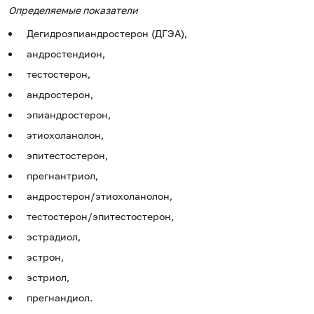
Определяемые показатели
Дегидроэпиандростерон (ДГЭА),
андростендион,
тестостерон,
андростерон,
эпиандростерон,
этиохоланолон,
эпитестостерон,
прегнантриол,
андростерон/этиохоланолон,
тестостерон/эпитестостерон,
эстрадиол,
эстрон,
эстриол,
прегнандиол.