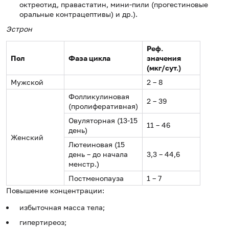
октреотид, правастатин, мини-пили (прогестиновые
оральные контрацептивы) и др.).
Эстрон
Реф.
Пол
Фаза цикла
значения
(мкг/сут.)
Мужской
2 – 8
Фолликулиновая
2 – 39
(пролиферативная)
Овуляторная (13-15
11 – 46
день)
Женский
Лютеиновая (15
день – до начала
3,3 – 44,6
менстр.)
Постменопауза
1 – 7
Повышение концентрации:
избыточная масса тела;
гипертиреоз;