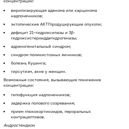
концентрации:
вирилизирующая аденома или карцинома
надпочечников;
эктопические АКТГпродуцирующие опухоли;
дефицит 21–гидроксилазы и 3β-
гидроксистероиддегидрогеназы;
адреногенитальный синдром;
синдром поликистозных яичников;
болезнь Кушинга;
гирсутизм, акне у женщин.
Возможные состояния, вызывающие понижение
концентрации:
гипофункция надпочечников;
задержка полового созревания;
прием глюкокортикоидов, пероральных
контрацептивов.
Андростендион