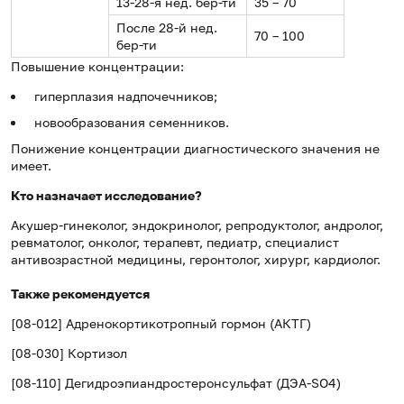
13-28-я нед. бер-ти
35 – 70
После 28-й нед.
70 – 100
бер-ти
Повышение концентрации:
гиперплазия надпочечников;
новообразования семенников.
Понижение концентрации диагностического значения не
имеет.
Кто назначает исследование?
Акушер-гинеколог, эндокринолог, репродуктолог, андролог,
ревматолог, онколог, терапевт, педиатр, специалист
антивозрастной медицины, геронтолог, хирург, кардиолог.
Также рекомендуется
[08-012] Адренокортикотропный гормон (АКТГ)
[08-030] Кортизол
[08-110] Дегидроэпиандростеронсульфат (ДЭА-SO4)