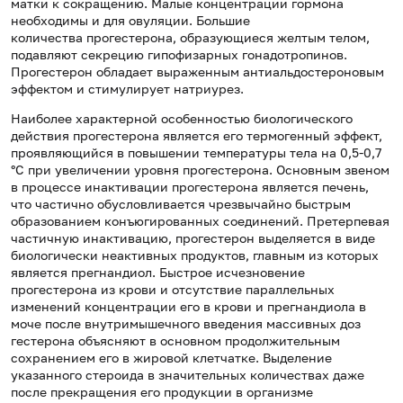
матки к сокращению. Малые концентрации гормона
необходимы и для овуляции. Большие
количества прогестерона, образующиеся желтым телом,
подавляют секрецию гипофизарных гонадотропинов.
Прогестерон обладает выраженным антиальдостероновым
эффектом и стимулирует натриурез.
Наиболее характерной особенностью биологического
действия прогестерона является его термогенный эффект,
проявляющийся в повышении температуры тела на 0,5-0,7
°C при увеличении уровня прогестерона. Основным звеном
в процессе инактивации прогестерона является печень,
что частично обусловливается чрезвычайно быстрым
образованием конъюгированных соединений. Претерпевая
частичную инактивацию, прогестерон выделяется в виде
биологически неактивных продуктов, главным из которых
является прегнандиол. Быстрое исчезновение
прогестерона из крови и отсутствие параллельных
изменений концентрации его в крови и прегнандиола в
моче после внутримышечного введения массивных доз
гестерона объясняют в основном продолжительным
сохранением его в жировой клетчатке. Выделение
указанного стероида в значительных количествах даже
после прекращения его продукции в организме