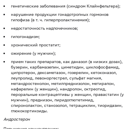
генетические заболевания (синдром Клайнфельтера);
нарушение продукции гонадотропных гормонов
гипофиза (в т. ч. гиперпролактинемия);
недостаточность надпочечников;
гипогонадизм;
хронический простатит;
ожирение (у мужчин);
прием таких препаратов, как даназол (в низких дозах),
бузерин, карбамазепин, циметидин, циклофосфамид,
ципротерон, дексаметазон, гозерелин, кетоконазол,
леупролид, левоноргестрел, сульфат магния,
метандростенолон, метилпреднизолон, метирапон,
нафарелин (у женщин), нандролон, октреотид,
пероральные контрацептивы у женщин, правастатин (у
мужчин), преднизон, пиридоглютетимид,
спиронолактон, станозолол, тетрациклин, тиоридазин,
глюкокортикоиды.
Андростерон
Повышение концентрации: