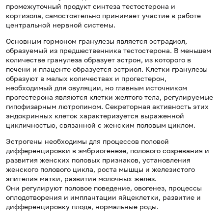
промежуточный продукт синтеза тестостерона и
кортизола, самостоятельно принимает участие в работе
центральной нервной системы.
Основным гормоном гранулезы является эстрадиол,
образуемый из предшественника тестостерона. В меньшем
количестве гранулеза образует эстрон, из которого в
печени и плаценте образуется эстриол. Клетки гранулезы
образуют в малых количествах и прогестерон,
необходимый для овуляции, но главным источником
прогестерона являются клетки желтого тела, регулируемые
гипофизарным лютропином. Секреторная активность этих
эндокринных клеток характеризуется выраженной
цикличностью, связанной с женским половым циклом.
Эстрогены необходимы для процессов половой
дифференцировки в эмбриогенезе, полового созревания и
развития женских половых признаков, установления
женского полового цикла, роста мышцы и железистого
эпителия матки, развития молочных желез.
Они регулируют половое поведение, овогенез, процессы
оплодотворения и имплантации яйцеклетки, развитие и
дифференцировку плода, нормальные роды.