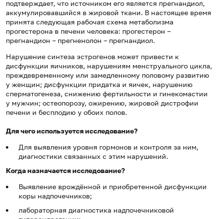
подтверждает, что источником его является прегнандиол,
аккумулировавшийся в жировой ткани. В настоящее время
принята следующая рабочая схема метаболизма
прогестерона в печени человека: прогестерон –
прегнандион – прегненолон – прегнандиол.
Нарушение синтеза эстрогенов может привести к
дисфункции яичников, нарушениям менструального цикла,
преждевременному или замедленному половому развитию
у женщин; дисфункции придатка и яичек, нарушению
сперматогенеза, снижению фертильности и гинекомастии
у мужчин; остеопорозу, ожирению, жировой дистрофии
печени и бесплодию у обоих полов.
Для чего используется исследование?
Для выявления уровня гормонов и контроля за ним,
диагностики связанных с этим нарушений.
Когда назначается исследование?
Выявление врождённой и приобретенной дисфункции
коры надпочечников;
лабораторная диагностика надпочечниковой