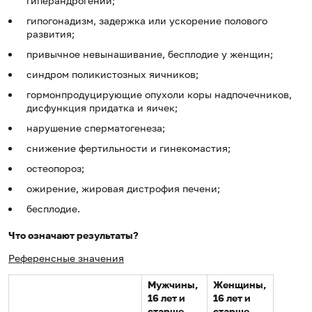
гиперандрогении;
гипогонадизм, задержка или ускорение полового
развития;
привычное невынашивание, бесплодие у женщин;
синдром поликистозных яичников;
гормонпродуцирующие опухоли коры надпочечников,
дисфункция придатка и яичек;
нарушение сперматогенеза;
снижение фертильности и гинекомастия;
остеопороз;
ожирение, жировая дистрофия печени;
бесплодие.
Что означают результаты?
Референсные значения
Мужчины,
Женщины,
16 лет и
16 лет и
старше
старше