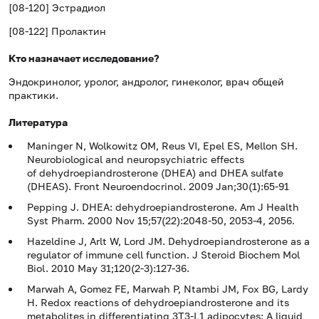
[08-120] Эстрадиол
[08-122] Пролактин
Кто назначает исследование?
Эндокринолог, уролог, андролог, гинеколог, врач общей
практики.
Литература
Maninger N, Wolkowitz OM, Reus VI, Epel ES, Mellon SH.
Neurobiological and neuropsychiatric effects
of dehydroepiandrosterone (DHEA) and DHEA sulfate
(DHEAS). Front Neuroendocrinol. 2009 Jan;30(1):65-91
Pepping J. DHEA: dehydroepiandrosterone. Am J Health
Syst Pharm. 2000 Nov 15;57(22):2048-50, 2053-4, 2056.
Hazeldine J, Arlt W, Lord JM. Dehydroepiandrosterone as a
regulator of immune cell function. J Steroid Biochem Mol
Biol. 2010 May 31;120(2-3):127-36.
Marwah A, Gomez FE, Marwah P, Ntambi JM, Fox BG, Lardy
H. Redox reactions of dehydroepiandrosterone and its
metabolites in differentiating 3T3-L1 adipocytes: A liquid