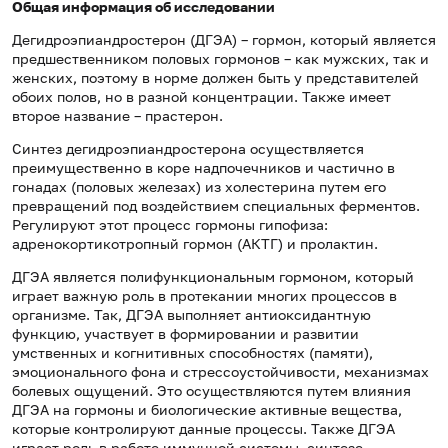
Общая информация об исследовании
Дегидроэпиандростерон (ДГЭА) – гормон, который является
предшественником половых гормонов – как мужских, так и
женских, поэтому в норме должен быть у представителей
обоих полов, но в разной концентрации. Также имеет
второе название – прастерон.
Синтез дегидроэпиандростерона осуществляется
преимущественно в коре надпочечников и частично в
гонадах (половых железах) из холестерина путем его
превращений под воздействием специальных ферментов.
Регулируют этот процесс гормоны гипофиза:
адренокортикотропный гормон (АКТГ) и пролактин.
ДГЭА является полифункциональным гормоном, который
играет важную роль в протекании многих процессов в
организме. Так, ДГЭА выполняет антиоксидантную
функцию, участвует в формировании и развитии
умственных и когнитивных способностях (памяти),
эмоционального фона и стрессоустойчивости, механизмах
болевых ощущений. Это осуществляются путем влияния
ДГЭА на гормоны и биологические активные вещества,
которые контролируют данные процессы. Также ДГЭА
играет роль в работе иммунной системы, синтезе