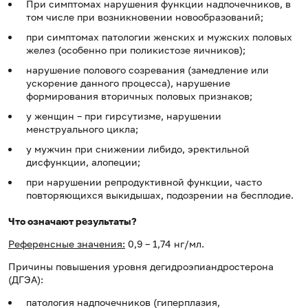
При симптомах нарушения функции надпочечников, в
том числе при возникновении новообразований;
при симптомах патологии женских и мужских половых
желез (особенно при поликистозе яичников);
нарушение полового созревания (замедление или
ускорение данного процесса), нарушение
формирования вторичных половых признаков;
у женщин – при гирсутизме, нарушении
менструального цикла;
у мужчин при снижении либидо, эректильной
дисфункции, алопеции;
при нарушении репродуктивной функции, часто
повторяющихся выкидышах, подозрении на бесплодие.
Что означают результаты?
Референсные значения:
0,9 – 1,74 нг/мл.
Причины повышения уровня дегидроэпиандростерона
(ДГЭА):
патология надпочечников (гиперплазия,