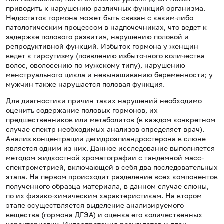
приводить к нарушению различных функций организма.
Недостаток гормона может быть связан с каким-либо
патологическим процессом в надпочечниках, что ведет к
задержке полового развития, нарушению половой и
репродуктивной функций. Избыток гормона у женщин
ведет к гирсутизму (появлению избыточного количества
волос, оволосению по мужскому типу), нарушению
менструального цикла и невынашиванию беременности; у
мужчин также нарушается половая функция.
Для диагностики причин таких нарушений необходимо
оценить содержание половых гормонов, их
предшественников или метаболитов (в каждом конкретном
случае спектр необходимых анализов определяет врач).
Анализ концентрации дегидроэпиандростерона в слюне
является одним из них. Данное исследование выполняется
методом жидкостной хроматографии с тандемной масс-
спектрометрией, включающей в себя два последовательных
этапа. На первом происходит разделение всех компонентов
полученного образца материала, в данном случае слюны,
по их физико-химическим характеристикам. На втором
этапе осуществляется выделение анализируемого
вещества (гормона ДГЭА) и оценка его количественных