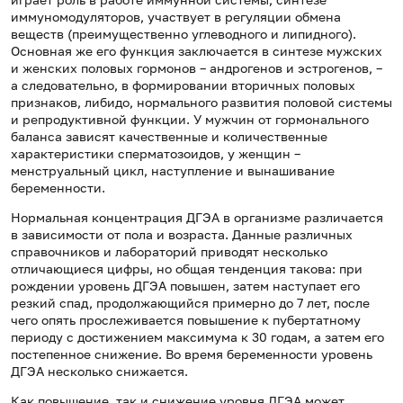
иммуномодуляторов, участвует в регуляции обмена
веществ (преимущественно углеводного и липидного).
Основная же его функция заключается в синтезе мужских
и женских половых гормонов – андрогенов и эстрогенов, –
а следовательно, в формировании вторичных половых
признаков, либидо, нормального развития половой системы
и репродуктивной функции. У мужчин от гормонального
баланса зависят качественные и количественные
характеристики сперматозоидов, у женщин –
менструальный цикл, наступление и вынашивание
беременности.
Нормальная концентрация ДГЭА в организме различается
в зависимости от пола и возраста. Данные различных
справочников и лабораторий приводят несколько
отличающиеся цифры, но общая тенденция такова: при
рождении уровень ДГЭА повышен, затем наступает его
резкий спад, продолжающийся примерно до 7 лет, после
чего опять прослеживается повышение к пубертатному
периоду с достижением максимума к 30 годам, а затем его
постепенное снижение. Во время беременности уровень
ДГЭА несколько снижается.
Как повышение, так и снижение уровня ДГЭА может