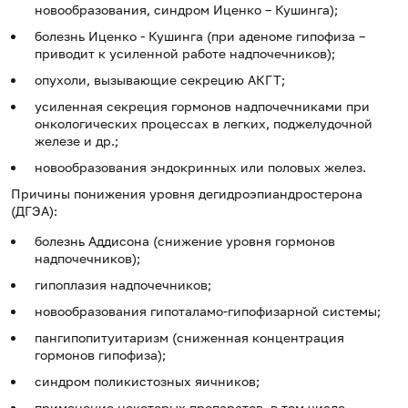
новообразования, синдром Иценко – Кушинга);
болезнь Иценко - Кушинга (при аденоме гипофиза –
приводит к усиленной работе надпочечников);
опухоли, вызывающие секрецию АКГТ;
усиленная секреция гормонов надпочечниками при
онкологических процессах в легких, поджелудочной
железе и др.;
новообразования эндокринных или половых желез.
Причины понижения уровня дегидроэпиандростерона
(ДГЭА):
болезнь Аддисона (снижение уровня гормонов
надпочечников);
гипоплазия надпочечников;
новообразования гипоталамо-гипофизарной системы;
пангипопитуитаризм (сниженная концентрация
гормонов гипофиза);
синдром поликистозных яичников;
применение некоторых препаратов, в том числе