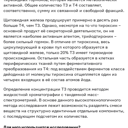
активной. Общее количество Т3 и Т4 составляет,
соответственно, сумму их связанной и свободной фракций.
Щитовидная железа продуцирует примерно в десять раз
больше Т4, чем Т3. Однако, несмотря на то что тироксин –
основной продукт её секреторной деятельности, он не
является наиболее активным агентом, трийодтиронин –
более сильный гормон. В отличие от тироксина, весь
циркулирующий в крови пул которого образуется в
щитовидной железе, только 20% Т3 имеет тиреоидное
происхождение. Остальная часть образуется в клетках
периферических тканей путем ферментативного
преобразования из Т4: под воздействием ферментов класса
дейодиназ от молекулы тироксина отщепляется один из
четырех входящих в её состав атомов йода.
Определение концентрации Т3 проводится методом
жидкостной хроматографии с тандемной масс-
спектрометрией. В основе данного высокотехнологичного
метода исследования лежит возможность разделять смеси
веществ на структурно идентичные отдельные компоненты,
с последующим подсчетом их количества.
Для чего используется исследование?