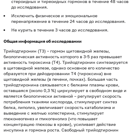
стероидных и тиреоидных гормонов в течение 48 часов
до исследования.
Исключить физическое и эмоциональное
перенапряжение в течение 24 часов до исследования.
Не курить в течение 3 часов до исследования.
Общая информация об исследовании
Трийодтиронин (Т3) – гормон щитовидной железы,
биологическая активность которого в 3-5 раз превышает
активность тироксина (Т4). Трийодтиронин синтезируется
в щитовидной железе, однако основное его количество
образуется при дейодировании Т4 (тироксина) вне
щитовидной железы (в печени, почках). Большая часть
трийодтиронина связывается с белками плазмы крови,
оставшаяся (около 0,3 %) циркулирует в свободном виде и
является биологически активной – регулирует скорость
потребления тканями кислорода, стимулирует синтез
белка, липолиз, увеличивает скорость катаболизма и
выведение с желчью холестерина, стимулирует
глюконеогенез и гликогенолиз (что повышает
концентрацию глюкозы в крови), усиливает действие
инсулина и гормона роста. Свободный трийодтиронин