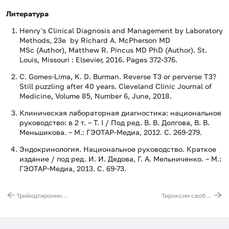
Литература
Henry's Clinical Diagnosis and Management by Laboratory
Methods, 23e by Richard A. McPherson MD
MSc (Author), Matthew R. Pincus MD PhD (Author). St.
Louis, Missouri : Elsevier, 2016. Pages 372-376.
C. Gomes-Lima, K. D. Burman. Reverse T3 or perverse T3?
Still puzzling after 40 years. Cleveland Clinic Journal of
Medicine, Volume 85, Number 6, June, 2018.
Клиническая лабораторная диагностика: национальное
руководство: в 2 т. – T. I / Под ред. В. В. Долгова, В. В.
Меньшикова. – М.: ГЭОТАР-Медиа, 2012. С. 269-279.
Эндокринология. Национальное руководство. Краткое
издание / под ред. И. И. Дедова, Г. А. Мельниченко. – М.:
ГЭОТАР-Медиа, 2013. С. 69-73.
Трийодтиронин реверсивный (Т3 реверсивный), ВЭЖХ
Тироксин свободный (Т4 свободный), ВЭЖХ