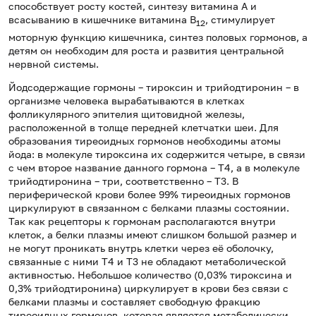
способствует росту костей, синтезу витамина А и
всасыванию в кишечнике витамина В
, стимулирует
12
моторную функцию кишечника, синтез половых гормонов, а
детям он необходим для роста и развития центральной
нервной системы.
Йодсодержащие гормоны – тироксин и трийодтиронин – в
организме человека вырабатываются в клетках
фолликулярного эпителия щитовидной железы,
расположенной в толще передней клетчатки шеи. Для
образования тиреоидных гормонов необходимы атомы
йода: в молекуле тироксина их содержится четыре, в связи
с чем второе название данного гормона – Т4, а в молекуле
трийодтиронина – три, соответственно – Т3. В
периферической крови более 99% тиреоидных гормонов
циркулируют в связанном с белками плазмы состоянии.
Так как рецепторы к гормонам располагаются внутри
клеток, а белки плазмы имеют слишком большой размер и
не могут проникать внутрь клетки через её оболочку,
связанные с ними Т4 и Т3 не обладают метаболической
активностью. Небольшое количество (0,03% тироксина и
0,3% трийодтиронина) циркулирует в крови без связи с
белками плазмы и составляет свободную фракцию
тиреоидных гормонов, которая является метаболически