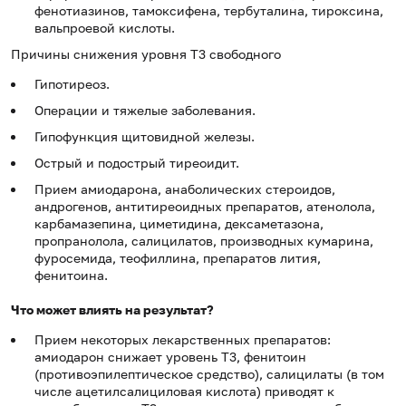
фенотиазинов, тамоксифена, тербуталина, тироксина,
вальпроевой кислоты.
Причины снижения уровня Т3 свободного
Гипотиреоз.
Операции и тяжелые забо­левания.
Гипофункция щитовидной железы.
Острый и подострый тиреоидит.
Прием амиодарона, анаболических стероидов,
андрогенов, антитиреоидных препаратов, атенолола,
карбамазепина, циметидина, дексаметазона,
пропранолола, салицилатов, производных кумарина,
фуросемида, теофиллина, препаратов лития,
фенитоина.
Что может влиять на результат?
Прием некоторых лекарственных препаратов:
амиодарон снижает уровень Т3, фенитоин
(противоэпилептическое средство), салицилаты (в том
числе ацетилсалициловая кислота) приводят к