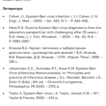
Литература
Cohen J.I. Epstein-Barr virus infection / J.I. Cohen // N.
Engl. J. Med. – 2000. – Vol. 343, N 7. – P. 481–492.
Hess R.D. Routine Epstein-Barr virus diagnostics from the
laboratory perspective: still challenging after 35 years /
R.D. Hess // J. Clin. Microbiol. – 2004. – Vol. 42, N 8. –
P. 3381–3387.
Исаков В.А. Герпес: патогенез и лабораторная
диагностика : руководство для врачей / В.А. Исаков,
В.В. Борисова, Д.В. Исаков. – СПб : Изд-во "Лань", 1999. –
192 с.
Johannsen E.C., Schooley R.T., Kaye K.M. Epstein-Barr
Virus (Infectious Mononucleosis). In: Principles and
practice of infectious disease / G.L. Mandell, Bennett J.E.,
Dolin R (Eds) ; 6th ed. – Churchill Livingstone,
Philadelphia, PA 2005. – 2701 p.
Tselix A. Epstein-Barr virus / A. Tselix, Jenson H.В. – NY :
Taylor & Fransis, 2006. – 410 p.