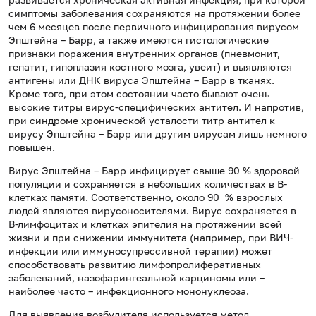
симптомы заболевания сохраняются на протяжении более
чем 6 месяцев после первичного инфицирования вирусом
Эпштейна – Барр, а также имеются гистологические
признаки поражения внутренних органов (пневмонит,
гепатит, гипоплазия костного мозга, увеит) и выявляются
антигены или ДНК вируса Эпштейна – Барр в тканях.
Кроме того, при этом состоянии часто бывают очень
высокие титры вирус-специфических антител. И напротив,
при синдроме хронической усталости титр антител к
вирусу Эпштейна – Барр или другим вирусам лишь немного
повышен.
Вирус Эпштейна – Барр инфицирует свыше 90 % здоровой
популяции и сохраняется в небольших количествах в В-
клетках памяти. Соответственно, около 90 % взрослых
людей являются вирусоносителями. Вирус сохраняется в
В-лимфоцитах и клетках эпителия на протяжении всей
жизни и при снижении иммунитета (например, при ВИЧ-
инфекции или иммуносупрессивной терапии) может
способствовать развитию лимфопролиферативных
заболеваний, назофарингеальной карциномы или –
наиболее часто – инфекционного мононуклеоза.
Для выявления возбудителя используется метод