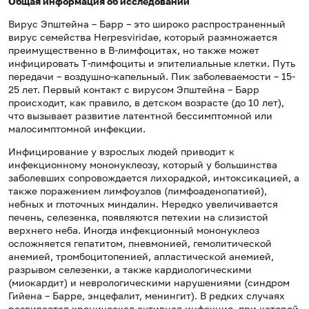
Общая информация об исследовании
Вирус Эпштейна – Барр – это широко распространенный
вирус семейства Herpesviridae, который размножается
преимущественно в B-лимфоцитах, но также может
инфицировать Т-лимфоциты и эпителиальные клетки. Путь
передачи – воздушно-капельный. Пик заболеваемости – 15-
25 лет. Первый контакт с вирусом Эпштейна – Барр
происходит, как правило, в детском возрасте (до 10 лет),
что вызывает развитие латентной бессимптомной или
малосимптомной инфекции.
Инфицирование у взрослых людей приводит к
инфекционному мононуклеозу, который у большинства
заболевших сопровождается лихорадкой, интоксикацией, а
также поражением лимфоузлов (лимфоаденопатией),
небных и глоточных миндалин. Нередко увеличивается
печень, селезенка, появляются петехии на слизистой
верхнего неба. Иногда инфекционный мононуклеоз
осложняется гепатитом, пневмонией, гемолитической
анемией, тромбоцитопенией, апластической анемией,
разрывом селезенки, а также кардиологическими
(миокардит) и неврологическими нарушениями (синдром
Гийена – Барре, энцефалит, менингит). В редких случаях
развивается хроническая активная инфекция, при которой