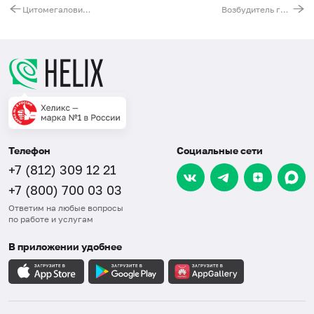
Цитомегаловирус (Cytomegalovirus), ДНК [реал-тайм ПЦР]
Возбудитель гарднереллеза (Gardnerella vaginalis), ДНК [реал-тайм ПЦР]
Телефон
Социальные сети
+7 (812) 309 12 21
+7 (800) 700 03 03
Ответим на любые вопросы
по работе и услугам
В приложении удобнее