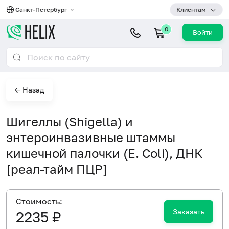
Санкт-Петербург
Клиентам
0
Войти
← Назад
Шигеллы (Shigella) и
энтероинвазивные штаммы
кишечной палочки (E. Coli), ДНК
[реал-тайм ПЦР]
Cтоимость:
Заказать
2235 ₽