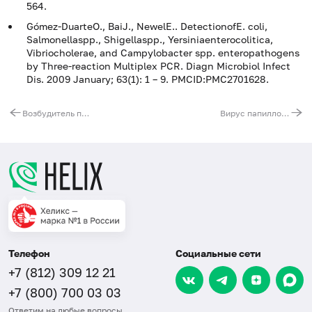
564.
Gómez-DuarteO., BaiJ., NewelE.. DetectionofE. coli,
Salmonellaspp., Shigellaspp., Yersiniaenterocolitica,
Vibriocholerae, and Campylobacter spp. enteropathogens
by Three-reaction Multiplex PCR. Diagn Microbiol Infect
Dis. 2009 January; 63(1): 1 – 9. PMCID:PMC2701628.
Возбудитель псевдотуберкулеза (Yersinia pseudotuberculosis), ДНК [реал-тайм ПЦР]
Вирус папилломы человека (Human Papillomavirus) высокого канцерогенного риска (16, 18, 31, 33, 35, 39, 45, 51, 52, 56, 58, 59), ДНК генотипирование [реал-тайм ПЦР]
Телефон
Социальные сети
+7 (812) 309 12 21
+7 (800) 700 03 03
Ответим на любые вопросы