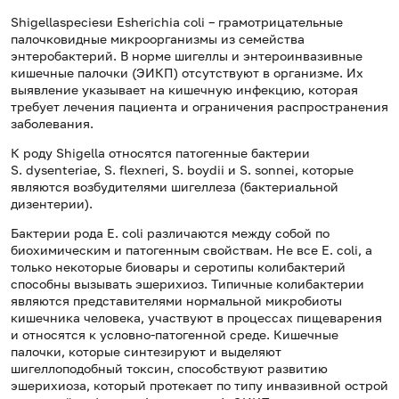
Shigellaspeciesи Esherichia coli – грамотрицательные
палочковидные микроорганизмы из семейства
энтеробактерий. В норме шигеллы и энтероинвазивные
кишечные палочки (ЭИКП) отсутствуют в организме. Их
выявление указывает на кишечную инфекцию, которая
требует лечения пациента и ограничения распространения
заболевания.
К роду Shigella относятся патогенные бактерии
S. dysenteriae, S. flexneri, S. boydii и S. sonnei, которые
являются возбудителями шигеллеза (бактериальной
дизентерии).
Бактерии рода E. coli различаются между собой по
биохимическим и патогенным свойствам. Не все E. coli, а
только некоторые биовары и серотипы колибактерий
способны вызывать эшерихиоз. Типичные колибактерии
являются представителями нормальной микробиоты
кишечника человека, участвуют в процессах пищеварения
и относятся к условно-патогенной среде. Кишечные
палочки, которые синтезируют и выделяют
шигеллоподобный токсин, способствуют развитию
эшерихиоза, который протекает по типу инвазивной острой