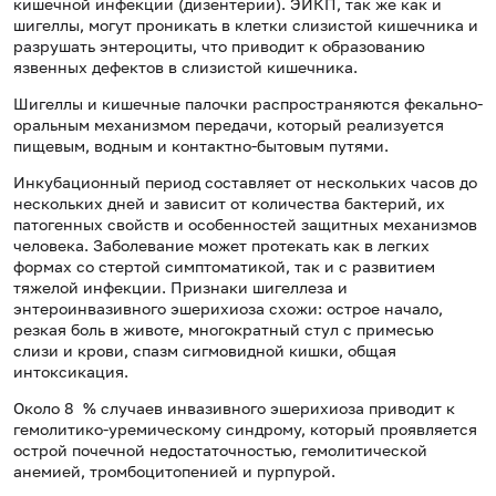
кишечной инфекции (дизентерии). ЭИКП, так же как и
шигеллы, могут проникать в клетки слизистой кишечника и
разрушать энтероциты, что приводит к образованию
язвенных дефектов в слизистой кишечника.
Шигеллы и кишечные палочки распространяются фекально-
оральным механизмом передачи, который реализуется
пищевым, водным и контактно-бытовым путями.
Инкубационный период составляет от нескольких часов до
нескольких дней и зависит от количества бактерий, их
патогенных свойств и особенностей защитных механизмов
человека. Заболевание может протекать как в легких
формах со стертой симптоматикой, так и с развитием
тяжелой инфекции. Признаки шигеллеза и
энтероинвазивного эшерихиоза схожи: острое начало,
резкая боль в животе, многократный стул с примесью
слизи и крови, спазм сигмовидной кишки, общая
интоксикация.
Около 8 % случаев инвазивного эшерихиоза приводит к
гемолитико-уремическому синдрому, который проявляется
острой почечной недостаточностью, гемолитической
анемией, тромбоцитопенией и пурпурой.