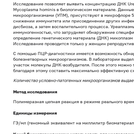
Исследование позволяет выявить концентрацию ДНК Urea
Mycoplasma hominis в биологическом материале. Данны
микроорганизмами (УПМ), присутствуют в микрофлоре 50
снижении иммунитета или присоединении других инфек
дисбиоза, а затем воспалительного процесса. Уреаплаз
иммуногенностью, что затрудняет обнаружение специфич
определение генетического материала (ДНК) микоплазм 
Исследование проводится только у женщин репродуктив
С помощью ПЦР-диагностики имеется возможность обна
болезнетворных микроорганизмов. В лаборатории выде
участок молекулы ДНК-возбудителя. После этого можно 
благодаря этому составить максимально эффективную с
Количество условно-патогенных микроорганизмов выдает
Метод исследования
Полимеразная цепная реакция в режиме реального врем
Единицы измерения
ГЭ/мл (геномный эквивалент на миллилитр биоматериал