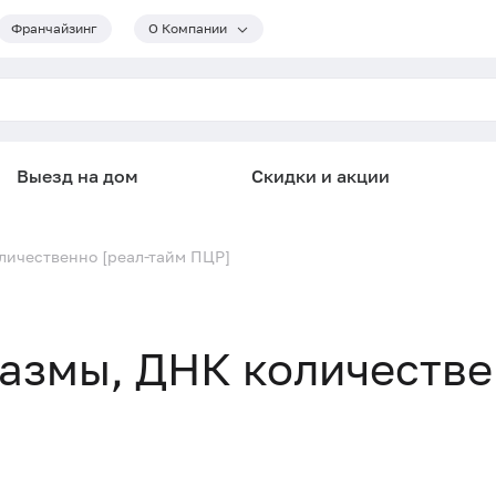
Франчайзинг
О Компании
Выезд на дом
Скидки и акции
личественно [реал-тайм ПЦР]
азмы, ДНК количестве