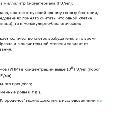
на миллилитр биоматериала (ГЭ/мл).
риала, соответствующий одному геному бактерии,
едованиях принято считать, что одной клетке
ница), то в молекулярно-биологических
ет количество клеток возбудителя, в то время
разце и в значительной степени зависят от
вания.
5
мов (УПМ) в концентрации выше 10
ГЭ/мл (порог
Е/мл);
ьного процесса;
енные роды и т.д.).
Флороценоз" можно дополнить исследованиями
на