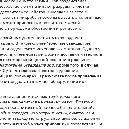
инической симптоматики. Под воздействием
возрастает, они начинают разрушать клетки
едставитель семейства микоплазм вместе с
cum Оба эти микроба способны вызвать аналогичные
 и может приводить к развитию тяжелой
но с периодами обострения и ремиссии.
сокой иммуногенностью, что затрудняет
крови. В таком случае "золотым стандартом"
 или отделяемого мочеполовых органов. Однако у
льность к температуре, срокам доставки материала
од полимеразной цепной реакции в реальном
наружения Ureaplasma spp
. Кроме того, в случае
й
. Суть метода заключается в удвоении
 ДНК-полимераз. В результате после проведения
овится достаточным для обнаружения их с
воспаление маточных труб, из-за чего
ним и закрепиться на стенках матки. Поэтому
сли воспалительный процесс был длительный.
бна попадать из уретры в матку, симптомами
течения между менструальных циклов, выделения
 маточных труб может приводить к последствиям и