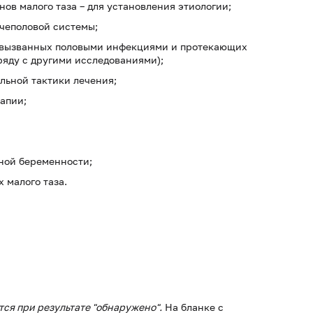
ов малого таза – для установления этиологии;
чеполовой системы;
 вызванных половыми инфекциями и протекающих
ряду с другими исследованиями);
льной тактики лечения;
апии;
ной беременности;
 малого таза.
ся при результате "обнаружено".
На бланке с