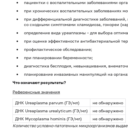
пациентки с воспалительными заболеваниями орган
при хронических воспалительных заболеваниях мо
при дифференциальной диагностике заболеваний,
со сходными симптомами хламидиоза, гонореи (на
определение вида уреаплазмы – для выбора оптима
при оценке эффективности антибактериальной тер
профилактическое обследование;
при планировании беременности;
диагностика бесплодия, невынашивания, внематоч
планирование инвазивных манипуляций на органах
Что означают результаты?
Референсные значения
ДНК Ureaplasma parvum (ГЭ/мл)
не обнаружено
ДНК Ureaplasma urealyticum (ГЭ/мл)
не обнаружено
ДНК Mycoplasma hominis (ГЭ/мл)
не обнаружено
Количество условно-патогенных микроорганизмов выдает