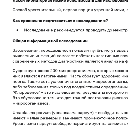
Какой биоматериал можно использовать для исследован
Соскоб урогенитальный, первая порция утренней мочи, 
Как правильно подготовиться к исследованию?
Исследование рекомендуется проводить до менстру
Общая информация об исследовании
Заболевания, передающиеся половым путём, могут вызы
выявление инфекций помогает избежать негативных пос
современных методов диагностики является анализ на 
Существует около 200 микроорганизмов, которые можно
них являются патогенными. Часть образует здоровую ми
норме. Также есть условно-патогенные микроорганизмы,
либо заболевания только под воздействием определённ
"Флороценоз" – это исследование, результаты которого 
Это обусловлено тем, что для точной постановки диагн
микроорганизмов.
Ureaplasma parvum (уреаплазма парвум) – возбудитель п
имеют малые размеры и занимают промежуточное полож
Уреаплазма парвум свободно персистирует на слизистых