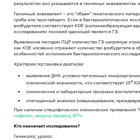
результатом оно указывается в геномных эквивалентах 
Геномный эквивалент – это "объем" генетического мате
гриба или простейшего. Если в бактериологических иссл
возбудителя соответствует КОЕ (колониеобразующая еди
исследованиях похожей единицей является ГЭ.
Выявленное методом ПЦР количество ГЭ напрямую отража
как КОЕ косвенно отражают количество возбудителя в об
особенностей исполнения бактериологического исследо
Критерии постановки диагноза:
выявление ДНК условно-патогенных микроорганиз
4
клинической значимости, что соответствует 10
КО
клинические и лабораторные признаки воспалител
отягощенный анамнез (невынашивание, преждеврем
При наличии специфических клинических проявлений "
сифилис
,
вирусы герпеса
,
ВПЧ
.
Кто назначает исследование?
Гинеколог, уролог.