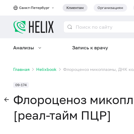
Санкт-Петербург
Клиентам
Организациям
Анализы
Запись к врачу
Главная
Helixbook
Флороценоз микоплазмы, ДНК ко
09-174
Флороценоз микопл
[реал-тайм ПЦР]