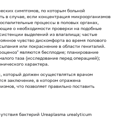
ческих симптомов, по которым больной
ать в случае, если концентрация микроорганизмов
воспалительные процессы в половых органах,
ующие о необходимости проверки на подобные
нсистенции выделений из влагалища; частые
оянное чувство дискомфорта во время полового
ысыпания или покраснение в области гениталий.
роценоз" являются бесплодие; планирование
алого таза (исследование перед операцией);
онического характера.
, который должен осуществляться врачом
тся заключение, в котором отражена
змов, что позволяет правильно поставить
тствия бактерий Ureaplasma urealyticum