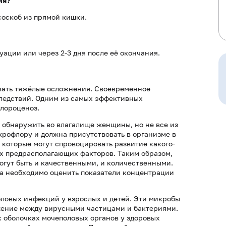
ия?
соскоб из прямой кишки.
ации или через 2-3 дня после её окончания.
вать тяжёлые осложнения. Своевременное
ледствий. Одним из самых эффективных
флороценоз.
 обнаружить во влагалище женщины, но не все из
крофлору и должна присутствовать в организме в
 которые могут спровоцировать развитие какого-
ых предрасполагающих факторов. Таким образом,
могут быть и качественными, и количественными.
оза необходимо оценить показатели концентрации
оловых инфекций у взрослых и детей. Эти микробы
ение между вирусными частицами и бактериями.
 оболочках мочеполовых органов у здоровых