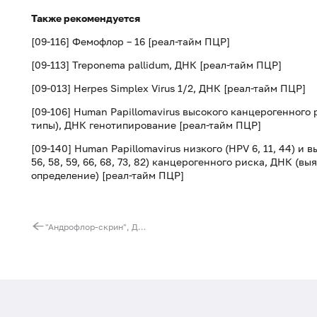
Также рекомендуется
[09-116] Фемофлор – 16 [реал-тайм ПЦР]
[09-113] Treponema pallidum, ДНК [реал-тайм ПЦР]
[09-013] Herpes Simplex Virus 1/2, ДНК [реал-тайм ПЦР]
[09-106] Human Papillomavirus высокого канцерогенного риска
типы), ДНК генотипирование [реал-тайм ПЦР]
[09-140] Human Papillomavirus низкого (HPV 6, 11, 44) и высо
56, 58, 59, 66, 68, 73, 82) канцерогенного риска, ДНК (
определение) [реал-тайм ПЦР]
"Андрофлор-скрин", ДНК количественно [реал-тайм ПЦР]