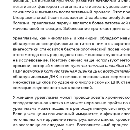
женщин, не вызывая при этом развития патологии и кл
негативных факторов патогенная активность уреаплазм 
слизистой и вызывать воспалительный процесс. Этот пр
Ureaplasma urealiticum называется Ureaplasma urealyti
болезни. Уреаплазма парвум является более патогенной
мочеполовой инфекции. Заболевание протекает длитель
Уреаплазмы, как микоплазмы и хламидии, обладают невы
обнаружение специфических антител к ним в сыворотке 
диагностики становится бактериологический посев мочи
этого метода есть ряд недостатков – высокая чувствите
на исследование. Поэтому сейчас чаще используют мет
времени, который является
чувствительным способом об
ПЦР
возможна количественная оценка ДНК возбудителе
обнаруживаемых ДНК с помощью специальных ферментов
множества циклов по удвоению число искомых ДНК стан
помощью флуоресцентных красителей.
У женщин уреаплазма может провоцировать хроническое 
оплодотворенная клетка не может нормально пройти по 
уреаплазма может подавлять репродуктивную систему, е
Если у женщины пониженный иммунитет, инфекция спосо
чего являются нарушение менструального цикла, крово
из влагалища со следами гноя. Воспалительный процесс