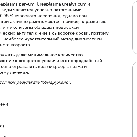
plasma parvum, Ureaplasma urealyticum и
е виды являются условно-патогенными
-75 % взрослого населения, однако при
ций активно размножаются, приводя к развитию
мы и микоплазмы обладают невысокой
еских антител к ним в сыворотке крови, поэтому
– наиболее чувствительный метод диагностики.
ного возраста.
ружить даже минимальное количество
ляют и многократно увеличивают определённый
точно определить вид микроорганизма и
хему лечения.
ся при результате "обнаружено".
ени.
а).