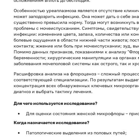
осложнениям вплоть до бесплодия.
Особенностью уреаплазмоза является отсутствие клини
может заподозрить инфекцию. Она может дать о себе зн
существенно превысила норму. Тогда могут возникнуть 
проблемы с мочеиспусканием. Симптомы, свидетельств
инфекции: изменение цвета, запаха, количества или ко
болевые ощущения в области нижней части живота; пост
контакта; жжение или боль при мочеиспускании; зуд, в
Помимо данных признаков, показаниями к анализу "Фло
беременности; хирургические манипуляции на органах м
заболевания мочеполовой системы как острого, так и хр
Расшифровка анализа на флороценоз – сложный процесс
соответствующей специализации. По результатам выдае
концентрация всех обнаруженных ключевых микрооргани
диагноз и выбрать тактику лечения.
Для чего используется исследование?
Для оценки состояния женской микрофлоры – прису
Когда назначается исследование?
Патологические выделения из половых путей;