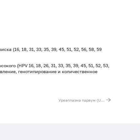
 (16, 18, 31, 33, 35, 39, 45, 51, 52, 56, 58, 59
кого (HPV 16, 18, 26, 31, 33, 35, 39, 45, 51, 52, 53,
выявление, генотипирование и количественное
Уреаплазма парвум (Ureaplasma parvum), ДНК [реал-тайм ПЦР],количественно