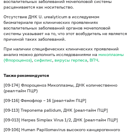
воспалительных заболеваний мочеполовой системы
расценивается как носительство.
Отсутствие ДНК U. urealyticum в исследуемом
биоматериале при клинических проявлениях
воспалительных заболеваний органов мочеполовой
системы указывает на то, что этот возбудитель не является
причиной таких заболеваний.
При наличии специфических клинических проявлений
анализ можно дополнить исследованиями на
микоплазмы
(Флороценоз)
,
сифилис
,
вирусы герпеса
,
ВПЧ
.
Также рекомендуется
[09-174] Флороценоз Микоплазмы, ДНК количественно
(реал-тайм ПЦР)
[09-116] Фемофлор – 16 [реал-тайм ПЦР]
[09-113] Treponema pallidum, ДНК [реал-тайм ПЦР]
[09-013] Herpes Simplex Virus 1/2, ДНК [реал-тайм ПЦР]
[09-106] Human Papillomavirus высокого канцерогенного