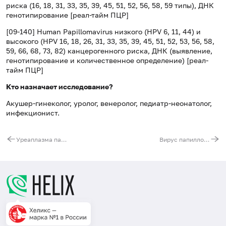
риска (16, 18, 31, 33, 35, 39, 45, 51, 52, 56, 58, 59 типы), ДНК
генотипирование [реал-тайм ПЦР]
[09-140] Human Papillomavirus низкого (HPV 6, 11, 44) и
высокого (HPV 16, 18, 26, 31, 33, 35, 39, 45, 51, 52, 53, 56, 58,
59, 66, 68, 73, 82) канцерогенного риска, ДНК (выявление,
генотипирование и количественное определение) [реал-
тайм ПЦР]
Кто назначает исследование?
Акушер-гинеколог, уролог, венеролог, педиатр-неонатолог,
инфекционист.
Уреаплазма парвум (Ureaplasma parvum), ДНК [реал-тайм ПЦР],количественно
Вирус папилломы человека (Human Papillomavirus) высокого канцерогенного риска (16, 18, 31, 33, 35, 39, 45, 51, 52, 56, 58, 59, 68), Digene-тест