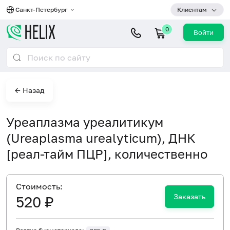
Санкт-Петербург
Клиентам
0
Войти
← Назад
Уреаплазма уреалитикум
(Ureaplasma urealyticum), ДНК
[реал-тайм ПЦР], количественно
Cтоимость:
Заказать
520 ₽