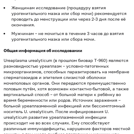
Женщинам исследование (процедуру взятия
урогенитального мазка или сбор мочи) рекомендуется
проводить до менструации или через 2-3 дня после её
окончания.
Мужчинам – не мочиться в течение 3 часов до взятия
урогенитального мазка или сбора мочи.
Общая информация об исследовании
Ureaplasma urealyticum (в прошлом биовар T-960) являются
разновидностью уреаплазм – условно-патогенных
микроорганизмов, способных паразитировать на мембране
сперматозоидов и эпителия слизистой оболочки
мочеполовых органов. Они передаются преимущественно
половым путём, хотя возможен контактно-бытовой, а также
вертикальный способ – от больной матери к ребёнку во
время беременности или родов. Источник заражения –
больной уреаплазменной инфекцией или бессимптомный
носитель U. urealyticum. После инфицирования U.
urealyticum развитие уреаплазменной инфекции
происходит не во всех случаях. Ему способствуют
различные иммунодефициты, нарушение факторов местной