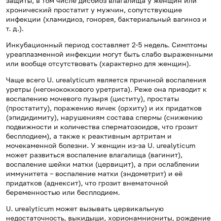
защиты, в том числе дисбиоз влагалища у женщин или
хронический простатит у мужчин, сопутствующие
инфекции (хламидиоз, гонорея, бактериальный вагиноз и
т. д.).
Инкубационный период составляет 2-5 недель. Симптомы
уреаплазменной инфекции могут быть слабо выраженными
или вообще отсутствовать (характерно для женщин).
Чаще всего U. urealyticum является причиной воспаления
уретры (негонококкового уретрита). Реже она приводит к
воспалению мочевого пузыря (циститу), простаты
(простатиту), поражению яичек (орхиту) и их придатков
(эпидидимиту), нарушениям состава спермы (снижению
подвижности и количества сперматозоидов, что грозит
бесплодием), а также к реактивным артритам и
мочекаменной болезни. У женщин из-за U. urealyticum
может развиться воспаление влагалища (вагинит),
воспаление шейки матки (цервицит), а при ослаблении
иммунитета – воспаление матки (эндометрит) и её
придатков (аднексит), что грозит внематочной
беременностью или бесплодием.
U. urealyticum может вызывать цервикальную
недостаточность, выкидыши, хорионамниониты, рождение