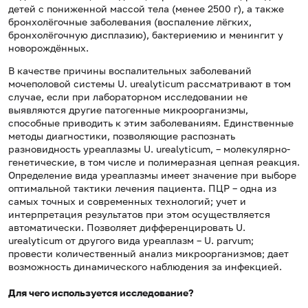
детей с пониженной массой тела (менее 2500 г), а также
бронхолёгочные заболевания (воспаление лёгких,
бронхолёгочную дисплазию), бактериемию и менингит у
новорождённых.
В качестве причины воспалительных заболеваний
мочеполовой системы U. urealyticum рассматривают в том
случае, если при лабораторном исследовании не
выявляются другие патогенные микроорганизмы,
способные приводить к этим заболеваниям. Единственные
методы диагностики, позволяющие распознать
разновидность уреаплазмы U. urealyticum, – молекулярно-
генетические, в том числе и полимеразная цепная реакция.
Определение вида уреаплазмы имеет значение при выборе
оптимальной тактики лечения пациента. ПЦР – одна из
самых точных и современных технологий; учет и
интерпретация результатов при этом осуществляется
автоматически. Позволяет дифференцировать U.
urealyticum от другого вида уреаплазм – U. parvum;
провести количественный анализ микроорганизмов; дает
возможность динамического наблюдения за инфекцией.
Для чего используется исследование?