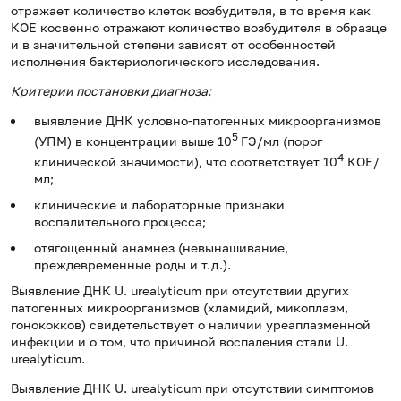
отражает количество клеток возбудителя, в то время как
КОЕ косвенно отражают количество возбудителя в образце
и в значительной степени зависят от особенностей
исполнения бактериологического исследования.
Критерии постановки диагноза:
выявление ДНК условно-патогенных микроорганизмов
5
(УПМ) в концентрации выше 10
ГЭ/мл (порог
4
клинической значимости), что соответствует 10
КОЕ/
мл;
клинические и лабораторные признаки
воспалительного процесса;
отягощенный анамнез (невынашивание,
преждевременные роды и т.д.).
Выявление ДНК U. urealyticum при отсутствии других
патогенных микроорганизмов (хламидий, микоплазм,
гонококков) свидетельствует о наличии уреаплазменной
инфекции и о том, что причиной воспаления стали U.
urealyticum.
Выявление ДНК U. urealyticum при отсутствии симптомов