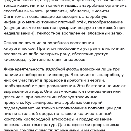
толще кожи, мягких тканей и мышц, анаэробные организмы
способны вызывать целлюлиты, абсцессы, миозиты.
Симптомы, позволяющие заподозрить анаэробную
инфекцию мягких тканей: плотный отёк, газообразование
(ощущение, что лопаются пузырьки воздуха под кожей при
надавливании), гнилостное воспаление, зловонный запах.
Основное лечение анаэробного воспаления –
хирургическое. При этом необходимо устранить источник
воспаления либо раскрыть рану, обеспечив доступ
кислорода, губительного для анаэробов.
Жизнедеятельность
аэробной флоры
возможна лишь при
наличии свободного кислорода. В отличие от анаэробов, у
них он участвует в процессе выработки энергии,
необходимой им для размножения. Эти бактерии не имеют
выраженного ядра. Они размножаются почкованием или
делением, при окислении образуя токсичные
продукты. Культивирование аэробных бактерий
подразумевает не только использование подходящей для
них питательной среды, но также и количественный
контроль кислородной атмосферы и поддерживание
оптимальных температур. Для каждого микроорганизма
данной группы существует минимум и максимум