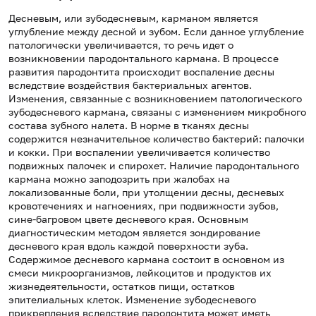
Десневым, или зубодесневым, карманом является
углубление между десной и зубом. Если данное углубление
патологически увеличивается, то речь идет о
возникновении пародонтального кармана. В процессе
развития пародонтита происходит воспаление десны
вследствие воздействия бактериальных агентов.
Изменения, связанные с возникновением патологического
зубодесневого кармана, связаны с изменением микробного
состава зубного налета. В норме в тканях десны
содержится незначительное количество бактерий: палочки
и кокки. При воспалении увеличивается количество
подвижных палочек и спирохет. Наличие пародонтального
кармана можно заподозрить при жалобах на
локализованные боли, при утолщении десны, десневых
кровотечениях и нагноениях, при подвижности зубов,
сине-багровом цвете десневого края. Основным
диагностическим методом является зондирование
десневого края вдоль каждой поверхности зуба.
Содержимое десневого кармана состоит в основном из
смеси микроорганизмов, лейкоцитов и продуктов их
жизнедеятельности, остатков пищи, остатков
эпителиальных клеток. Изменение зубодесневого
прикрепления вследствие пародонтита может иметь