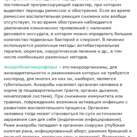
постоянный прогрессирующий характер, при котором
выделяют периоды ремиссии и обострения. Если во время
ремиссии воспалительная реакция снижена или вообще
отсутствует, то во время обострения наблюдается
увеличение клинических проявлений с наличием
десневого экссудата, в котором можно определить большое
количество подвижных бактерий и спирохет. В лечении
используются различные методы: антибактериальная
терапия, кюретаж, хирургическое лечение и др., в том
числе комбинации различных методов.
Анаэробная микрофлора
– это микроорганизмы, для
жизнедеятельности и размножения которых не требуется
кислород, для многих из них он, наоборот, является
губительным. Анаэробы населяют организм человека в
норме (в пищеварительном тракте, органах дыхания,
мочеполовой системе). При снижении иммунитета или
травмах, повреждениях возможна активация инфекции с
развитием воспалительного процесса. Организм
человека тогда может становиться по сути источником
заражения сам для себя (эндогенное инфицирование).
Реже анаэробы попадают в организм снаружи (глубокая
колотая рана, инфицированный аборт, ранения брюшной и
грудной полости, введение спиц и протезов). Развиваясь в