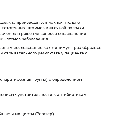
 должна производиться исключительно
и патогенных штаммов кишечной палочки
врачом для решения вопроса о назначении
симптомов заболевания.
азным исследование как минимум трех образцов
и отрицательного результата у пациента с
фопаратифозная группа) с определением
елением чувствительности к антибиотикам
йшие и их цисты (Parasep)