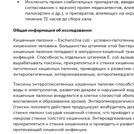
Исключить прием слабительных препаратов, введен
согласованию с врачом) прием медикаментов, вли
пилокарпин и др.), и препаратов, влияющих на окр
течение 72 часов до сбора кала.
Общая информация об исследовании
Кишечные палочки – Escherichia coli - условно-патоген
кишечнике человека. Большинство штаммов этой бактер
кишечные палочки попадают в желудочно-кишечный трак
инфекций. Способность отдельных штаммов Е. coli вызыв
вырабатывать токсины, прикрепляться к стенке кишечник
патогенных кишечных палочек, приводящих к развитию 
энтеропатогенные, энтероинвазивные, энтерогеморраги
Токсины энтеротоксигенных кишечных палочек способс
воды и электролитов, развитию диареи и нарушений во
кишечные палочки внедряются в клетки слизистой оболо
воспаления и образование эрозий. Энтерогеморрагическ
(токсин похожего действия продуцирует возбудитель диз
стенки мелких сосудов кишечной стенки, что приводит 
некроза стенки толстого кишечника. Энтероадгезивные
прикрепляться к стенке кишечника и приводить к разви
протекающей кишечной инфекции.