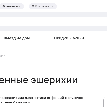
Франчайзинг
О Компании
Выезд на дом
Скидки и акции
хии
генные эшерихии
следование для диагностики инфекций желудочно-
кишечной палочки.