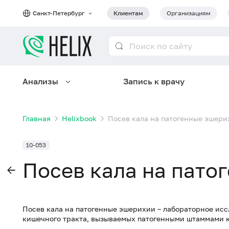
Санкт-Петербург
Клиентам
Организациям
Анализы
Запись к врачу
Главная
Helixbook
Посев кала на патогенные эшери
10-053
Посев кала на пато
Посев кала на патогенные эшерихии – лабораторное ис
кишечного тракта, вызываемых патогенными штаммами 