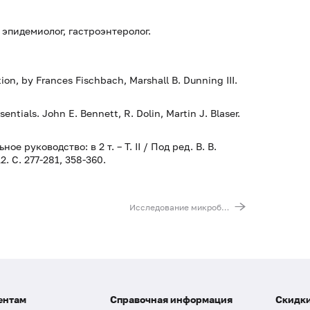
 эпидемиолог, гастроэнтеролог.
ion, by Frances Fischbach, Marshall B. Dunning III.
ntials. John E. Bennett, R. Dolin, Martin J. Blaser.
руководство: в 2 т. – T. II / Под ред. В. В.
. С. 277-281, 358-360.
Исследование микробиоценоза влагалища с определением чувствительности к антибиотикам
ентам
Справочная информация
Скидки