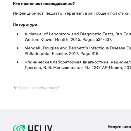
Кто назначает исследование?
Инфекционист, педиатр, терапевт, врач общей практики,
Литература
A Manual of Laboratory and Diagnostic Tests, 9th Edit
Wolters Kluwer Health, 2015. Pages 534-537.
Mandell, Douglas and Bennett’s Infectious Disease Esse
Philadelphia: Elsevier, 2017. Page 316.
Клиническая лабораторная диагностика: национальное 
Долгова, В. В. Меньшикова. – М.: ГЭОТАР-Медиа, 2012
Посев на возбудителей коклюша и паракоклюша (Bordetella pertussis/parapertussis)
Услуги кли