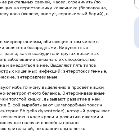
ие ректальных свечей, масел, ограничить (по
яющих на перистальтику кишечника (белладонна,
аску кала (железо, висмут, сернокислый барий), в
ные микроорганизмы, обитающие в том числе в
ии являются безвредными. Вирулентные
т извне, как и возбудители других кишечных
ать заболевание связана с их способностью
а и внедряться в нее. Выделяют пять типов
острых кишечных инфекций: энтеротоксигенные,
ческие, энтероадгезивные.
твуют избыточному выделению в просвет кишки
дно-электролитного баланса. Энтероинвазивные
чки толстой кишки, вызывают развитие в ней
ие Е. coli вырабатывают шигаподобный токсин
ентерии Shigella dysenteriae), который разрушает
к появлению в кале крови и развитию ишемии и
 кишечные палочки способны прочно
тию длительной, но сравнительно легко