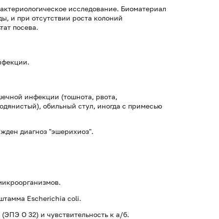
актериологическое исследование. Биоматериал
ы, и при отсутствии роста колоний
тат посева.
нфекции.
ечной инфекции (тошнота, рвота,
одянистый), обильный стул, иногда с примесью
ржден диагноз "эшерихиоз".
микроорганизмов.
штамма Escherichia coli.
ЭПЭ О 32) и чувствительность к а/б.