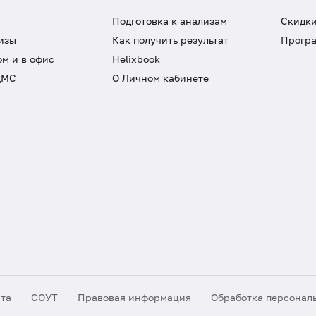
Подготовка к анализам
Скидки
изы
Как получить результат
Програ
ом и в офис
Helixbook
ДМС
О Личном кабинете
йта
СОУТ
Правовая информация
Обработка персонал