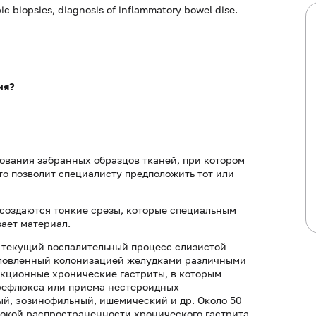
ic biopsies, diagnosis of inflammatory bowel dise.
ия?
ования забранных образцов тканей, при котором
о позволит специалисту предположить тот или
 создаются тонкие срезы, которые специальным
ает материал.
 текущий воспалительный процесс слизистой
условленный колонизацией желудками различными
фекционные хронические гастриты, в которым
 рефлюкса или приема нестероидных
ый, эозинофильный, ишемический и др. Около 50
ысокой распространенности хронического гастрита