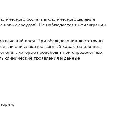
логического роста, патологического деления
е новых сосудов). Не наблюдается инфильтрации
ко лечащий врач. При обследовании достаточно
сят ли они злокачественный характер или нет.
менения, которые происходят при определенных
ть клинические проявления и данные
атории;