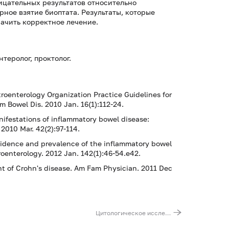
ицательных результатов относительно
ное взятие биоптата. Результаты, которые
ачить корректное лечение.
нтеролог, проктолог.
troenterology Organization Practice Guidelines for
m Bowel Dis. 2010 Jan. 16(1):112-24.
nifestations of inflammatory bowel disease:
010 Mar. 42(2):97-114.
cidence and prevalence of the inflammatory bowel
roenterology. 2012 Jan. 142(1):46-54.e42.
nt of Crohn's disease. Am Fam Physician. 2011 Dec
Цитологическое исследование аспирата из полости матки