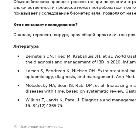
Обычно биопсию проводят разово, но при получении отр
злокачественности процесса может потребоваться повтор
показывает исследование биоматериала, позволяют назн
Кто назначает исследование?
Онколог, терапевт, хирург, врач общей практики, гастроэ
Литература
Bernstein CN, Fried M, Krabshuis JH, et al. World Gas
the diagnosis and management of IBD in 2010. Inflam
Larsen S, Bendtzen K, Nielsen OH. Extraintestinal ma
epidemiology, diagnosis, and management. Ann Med. 2
Molodecky NA, Soon IS, Rabi DM, et al. Increasing in
diseases with time, based on systematic review. Gast
Wilkins T, Jarvis K, Patel J. Diagnosis and manageme
15. 84(12):1365-75.
Иммуноцитохимическое исследование соскобов шейки матки с определением белка р16