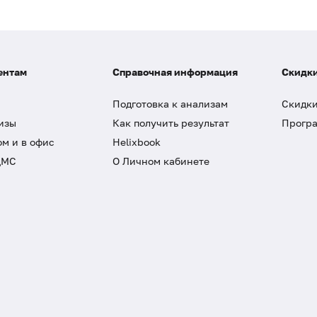
ентам
Справочная информация
Скидки
Подготовка к анализам
Скидки
изы
Как получить результат
Програ
ом и в офис
Helixbook
ДМС
О Личном кабинете