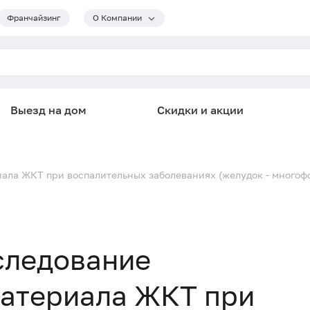
Франчайзинг
О Компании
Выезд на дом
Скидки и акции
ала ЖКТ при воспалительных заболеваниях (желудок - многоф
следование
материала ЖКТ при