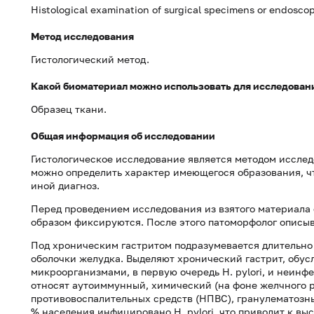
Histological examination of surgical specimens or endoscop
Метод исследования
Гистологический метод.
Какой биоматериал можно использовать для исследован
Образец ткани.
Общая информация об исследовании
Гистологическое исследование является методом исслед
можно определить характер имеющегося образования, чт
иной диагноз.
Перед проведением исследования из взятого материала
образом фиксируются. После этого патоморфолог описыв
Под хроническим гастритом подразумевается длительно
оболочки желудка. Выделяют хронический гастрит, об
микроорганизмами, в первую очередь H. pylori, и неин
относят аутоиммунный, химический (на фоне желчного
противовоспалительных средств (НПВС), гранулематозн
% населения инфицировано H. pylori, что приводит к в