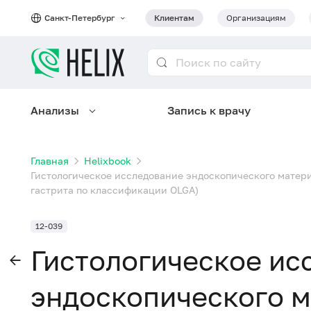
Санкт-Петербург
Клиентам
Организациям
Анализы
Запись к врачу
Главная
Helixbook
Гистологическое исследование эндоскопического матери
гастрита по классификации OLGA)
12-039
Гистологическое ис
эндоскопического 