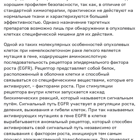
хорошим профилем безопасности, так как, в отличие от
стандартной химиотерапии, практически не действуют на
нормальные ткани и характеризуются большей
эффективностью. Однако назначение таргетных
препаратов возможно лишь при обнаружении в опухолевых
клетках специфической мишени для их действия.
Одной из таких молекулярных особенностей опухолевых
клеток при немелкоклеточном раке легкого является
мутация в гене, кодирующем аминокислотную
последовательность рецептора эпидермального фактора
роста (EGFR). Рецептор представляет собой белок,
расположенный в оболочке клетки и способный
связываться со специфическими веществами, которые его
активируют, – факторами роста. При стимуляции
рецептора внутри клетки запускается каскад
биохимических реакций, который называется сигнальным
путём. Сигнальный путь EGFR участвует в регуляции роста,
деления, выживания и гибели клеток. При так называемых
активирующих мутациях в гене EGFR в клетке
вырабатывается аномальный рецептор, который способен
активировать свой сигнальный путь независимо от
связывания с фактором роста, инициируя тем самым
процесс злокачественной трансформации. Это приводит к