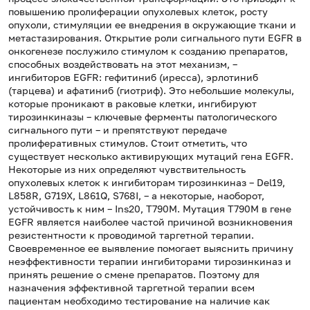
повышению пролиферации опухолевых клеток, росту
опухоли, стимуляции ее внедрения в окружающие ткани и
метастазирования. Открытие роли сигнального пути EGFR в
онкогенезе послужило стимулом к созданию препаратов,
способных воздействовать на этот механизм, –
ингибиторов EGFR: гефитиниб (иресса), эрлотиниб
(тарцева) и афатиниб (гиотриф). Это небольшие молекулы,
которые проникают в раковые клетки, ингибируют
тирозинкиназы – ключевые ферменты патологического
сигнального пути – и препятствуют передаче
пролиферативных стимулов. Стоит отметить, что
существует несколько активирующих мутаций гена EGFR.
Некоторые из них определяют чувствительность
опухолевых клеток к ингибиторам тирозинкиназ – Del19,
L858R, G719X, L861Q, S768I, – а некоторые, наоборот,
устойчивость к ним – Ins20, T790M. Мутация Т790М в гене
EGFR является наиболее частой причиной возникновения
резистентности к проводимой таргетной терапии.
Своевременное ее выявление помогает выяснить причину
неэффективности терапии ингибиторами тирозинкиназ и
принять решение о смене препаратов. Поэтому для
назначения эффективной таргетной терапии всем
пациентам необходимо тестирование на наличие как