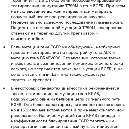
терапии ИТК 1 и 2 поколения необходимо проведение
тестирования на мутацию Т790М в гене EGFR. При этом
на исследование должен направляться материал,
полученный после прогрессирования опухоли.
Первоначально возможно исследование плазмы крови.
Пациенты с выявленной мутацией Т790М, как правило,
отвечают на терапию другим препаратом –
осимертинибом.
Если мутации гена EGFR не обнаружены, необходимо
провести тестирование на перестройку гена ALK и
мутацию гена BRAFV600. Это мутации, которые также
играют роль в возникновении немелкоклеточного рака
легкого, но встречаются реже, чем мутации EGFR, и не
сочетаются с ними. Для них также существуют
таргетные препараты.
В некоторых стандартах диагностики рекомендуется
также тестирование на мутации гена KRAS,
кодирующего один из белков в цепи сигнального пути
EGFR. Они более характерны для колоректального рака,
но в 16% случаев встречаются и при немелкоклеточном
раке легкого. Наличие мутаций гена KRAS приводит к
неэффективности блокирования EGFR таргетными
препаратами, так как сигнальный путь активируется