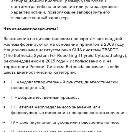
аспирационной биопсии: размер узла более 1
сантиметра либо клинические или ультразвуковые
характеристики, позволяющие заподозрить его
злокачественный характер.
Что означают результаты?
Заключения по цитологическим препаратам щитовидной
железы формируются на основании принятой в 2009 году
Национальным институтом рака США системы TBSRTC
(The Bethesda System For Reporting Thyroid Cytopathology),
рекомендованной в 2015 году к использованию и на
территории России. Система Bethesda включает в себя
шесть диагностических категорий:
I – неудовлетворительный пунктат, диагностически
неполноценный;
II – доброкачественный процесс;
III – атипия неопределенного значения или
фолликулярные изменения неопределенного значения;
IV – фолликулярная опухоль или подозрение на нее;
V – подозрение на злокачественную опухоль;