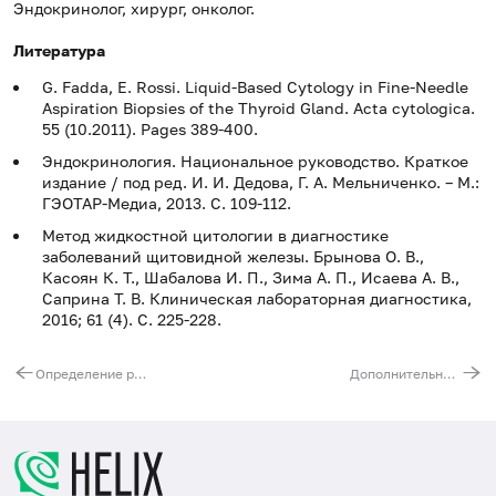
Эндокринолог, хирург, онколог.
Литература
G. Fadda, E. Rossi. Liquid-Based Cytology in Fine-Needle
Aspiration Biopsies of the Thyroid Gland. Acta cytologica.
55 (10.2011). Pages 389-400.
Эндокринология. Национальное руководство. Краткое
издание / под ред. И. И. Дедова, Г. А. Мельниченко. – М.:
ГЭОТАР-Медиа, 2013. С. 109-112.
Метод жидкостной цитологии в диагностике
заболеваний щитовидной железы. Брынова О. В.,
Касоян К. Т., Шабалова И. П., Зима А. П., Исаева А. В.,
Саприна Т. В. Клиническая лабораторная диагностика,
2016; 61 (4). С. 225-228.
Определение рецептора PD-L1 в ткани опухоли методом ИГХ
Дополнительное гистохимическое окрашивание