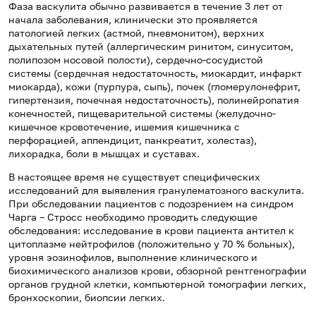
Фаза васкулита обычно развивается в течение 3 лет от
начала заболевания, клинически это проявляется
патологией легких (астмой, пневмонитом), верхних
дыхательных путей (аллергическим ринитом, синуситом,
полипозом носовой полости), сердечно-сосудистой
системы (сердечная недостаточность, миокардит, инфаркт
миокарда), кожи (пурпура, сыпь), почек (гломерулонефрит,
гипертензия, почечная недостаточность), полинейропатия
конечностей, пищеварительной системы (желудочно-
кишечное кровотечение, ишемия кишечника с
перфорацией, аппендицит, панкреатит, холестаз),
лихорадка, боли в мышцах и суставах.
В настоящее время не существует специфических
исследований для выявления гранулематозного васкулита.
При обследовании пациентов с подозрением на синдром
Чарга – Стросс необходимо проводить следующие
обследования: исследование в крови пациента антител к
цитоплазме нейтрофилов (положительно у 70 % больных),
уровня эозинофилов, выполнение клинического и
биохимического анализов крови, обзорной рентгенографии
органов грудной клетки, компьютерной томографии легких,
бронхоскопии, биопсии легких.