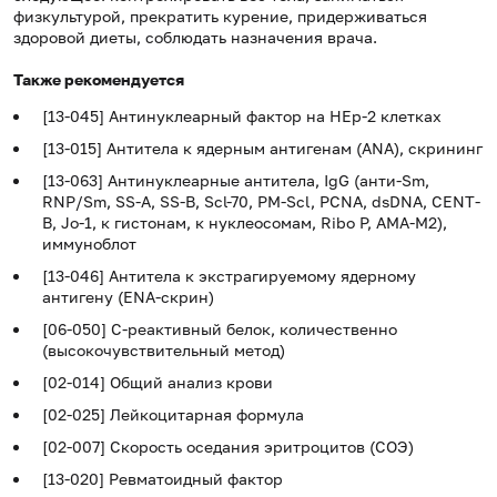
физкультурой, прекратить курение, придерживаться
здоровой диеты, соблюдать назначения врача.
Также рекомендуется
[13-045] Антинуклеарный фактор на HEp-2 клетках
[13-015] Антитела к ядерным антигенам (ANA), скрининг
[13-063] Антинуклеарные антитела, IgG (анти-Sm,
RNP/Sm, SS-A, SS-B, Scl-70, PM-Scl, PCNA, dsDNA, CENT-
B, Jo-1, к гистонам, к нуклеосомам, Ribo P, AMA-M2),
иммуноблот
[13-046] Антитела к экстрагируемому ядерному
антигену (ENA-скрин)
[06-050] С-реактивный белок, количественно
(высокочувствительный метод)
[02-014] Общий анализ крови
[02-025] Лейкоцитарная формула
[02-007] Скорость оседания эритроцитов (СОЭ)
[13-020] Ревматоидный фактор