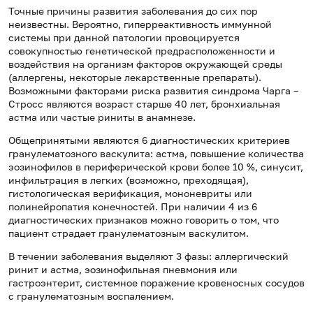
Точные причины развития заболевания до сих пор
неизвестны. Вероятно, гиперреактивность иммунной
системы при данной патологии провоцируется
совокупностью генетической предрасположенности и
воздействия на организм факторов окружающей среды
(аллергены, некоторые лекарственные препараты).
Возможными факторами риска развития синдрома Чарга –
Стросс являются возраст старше 40 лет, бронхиальная
астма или частые риниты в анамнезе.
Общепринятыми являются 6 диагностических критериев
гранулематозного васкулита: астма, повышение количества
эозинофилов в периферической крови более 10 %, синусит,
инфильтрация в легких (возможно, преходящая),
гистологическая верификация, мононевриты или
полинейропатия конечностей. При наличии 4 из 6
диагностических признаков можно говорить о том, что
пациент страдает гранулематозным васкулитом.
В течении заболевания выделяют 3 фазы: аллергический
ринит и астма, эозинофильная пневмония или
гастроэнтерит, системное поражение кровеносных сосудов
с гранулематозным воспалением.