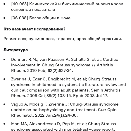
[40-063] Клинический и биохимический анализ крови –
основные показатели
[06-038] Белок общий в моче
Кто назначает исследование?
Ревматолог, пульмонолог, терапевт, врач общей практики.
Литература
Dennert R.M., van Paassen P., Schalla S. et al; Cardiac
involvement in Churg-Strauss syndrome // Arthritis
Rheum. 2010 Feb; 62(2):627-34.
Zwerina J, Eger G, Englbrecht M, et al; Churg-Strauss
syndrome in childhood: a systematic literature review and
clinical comparison with adult patients. Semin Arthritis
Rheum. 2009 Oct;39(2):108-15. Epub 2008 Jul 17.
Vaglio A, Moosig F, Zwerina J; Churg-Strauss syndrome:
update on pathophysiology and treatment. Curr Opin
Rheumatol. 2012 Jan;24(1):24-30.
Man MA, Alexandrescu D, Pop M, et al; Churg Strauss
syndrome associated with montelukast--case report.