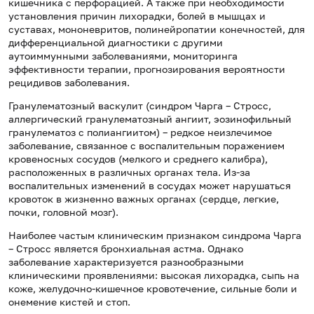
кишечника с перфорацией. А также при необходимости
установления причин лихорадки, болей в мышцах и
суставах, мононевритов, полинейропатии конечностей, для
дифференциальной диагностики с другими
аутоиммунными заболеваниями, мониторинга
эффективности терапии, прогнозирования вероятности
рецидивов заболевания.
Гранулематозный васкулит (синдром Чарга – Стросс,
аллергический гранулематозный ангиит, эозинофильный
гранулематоз с полиангиитом) – редкое неизлечимое
заболевание, связанное с воспалительным поражением
кровеносных сосудов (мелкого и среднего калибра),
расположенных в различных органах тела. Из-за
воспалительных изменений в сосудах может нарушаться
кровоток в жизненно важных органах (сердце, легкие,
почки, головной мозг).
Наиболее частым клиническим признаком синдрома Чарга
– Стросс является бронхиальная астма. Однако
заболевание характеризуется разнообразными
клиническими проявлениями: высокая лихорадка, сыпь на
коже, желудочно-кишечное кровотечение, сильные боли и
онемение кистей и стоп.