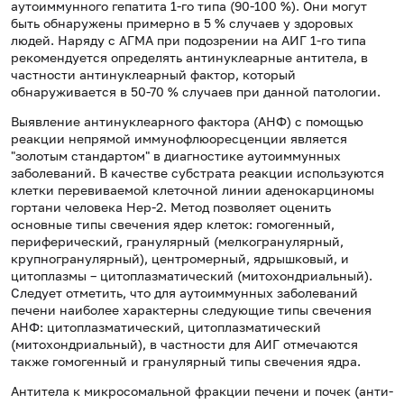
аутоиммунного гепатита 1-го типа (90-100 %). Они могут
быть обнаружены примерно в 5 % случаев у здоровых
людей. Наряду с АГМА при подозрении на АИГ 1-го типа
рекомендуется определять антинуклеарные антитела, в
частности антинуклеарный фактор, который
обнаруживается в 50-70 % случаев при данной патологии.
Выявление антинуклеарного фактора (АНФ) с помощью
реакции непрямой иммунофлюоресценции является
"золотым стандартом" в диагностике аутоиммунных
заболеваний. В качестве субстрата реакции используются
клетки перевиваемой клеточной линии аденокарциномы
гортани человека Нер-2. Метод позволяет оценить
основные типы свечения ядер клеток: гомогенный,
периферический, гранулярный (мелкогранулярный,
крупногранулярный), центромерный, ядрышковый, и
цитоплазмы – цитоплазматический (митохондриальный).
Следует отметить, что для аутоиммунных заболеваний
печени наиболее характерны следующие типы свечения
АНФ: цитоплазматический, цитоплазматический
(митохондриальный), в частности для АИГ отмечаются
также гомогенный и гранулярный типы свечения ядра.
Антитела к микросомальной фракции печени и почек (анти-