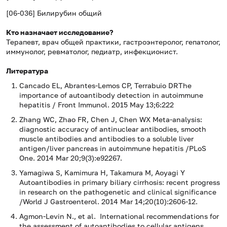
[06-036] Билирубин общий
Кто назначает исследование?
Терапевт, врач общей практики, гастроэнтеролог, гепатолог,
иммунолог, ревматолог, педиатр, инфекционист.
Литература
Cancado EL, Abrantes-Lemos CP, Terrabuio DRThe
importance of autoantibody detection in autoimmune
hepatitis / Front Immunol. 2015 May 13;6:222
Zhang WC, Zhao FR, Chen J, Chen WX Meta-analysis:
diagnostic accuracy of antinuclear antibodies, smooth
muscle antibodies and antibodies to a soluble liver
antigen/liver pancreas in autoimmune hepatitis /PLoS
One. 2014 Mar 20;9(3):e92267.
Yamagiwa S, Kamimura H, Takamura M, Aoyagi Y
Autoantibodies in primary biliary cirrhosis: recent progress
in research on the pathogenetic and clinical significance
/World J Gastroenterol. 2014 Mar 14;20(10):2606-12.
Agmon-Levin N., et al. International recommendations for
the assessment of autoantibodies to cellular antigens