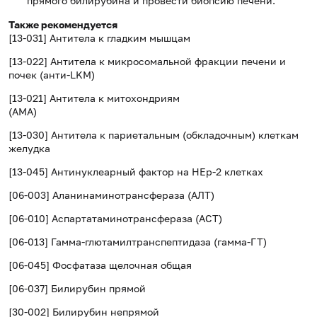
прямого билирубина и провести биопсию печени.
Также рекомендуется
[13-031] Антитела к гладким мышцам
[13-022] Антитела к микросомальной фракции печени и
почек (анти-LKM)
[13-021] Антитела к митохондриям
(AMA)
[13-030] Антитела к париетальным (обкладочным) клеткам
желудка
[13-045] Антинуклеарный фактор на HEp-2 клетках
[06-003] Аланинаминотрансфераза (АЛТ)
[06-010] Аспартатаминотрансфераза (АСТ)
[06-013] Гамма-глютамилтранспептидаза (гамма-ГТ)
[06-045] Фосфатаза щелочная общая
[06-037] Билирубин прямой
[30-002] Билирубин непрямой