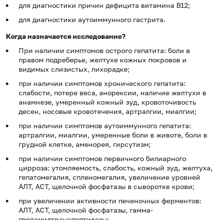
для диагностики причин дефицита витамина В12;
для
диагностики аутоиммунного гастрита.
Когда назначается исследование?
При наличии симптомов острого гепатита: боли в
правом подреберье, желтухе кожных покровов и
видимых слизистых, лихорадке;
при наличии симптомов хронического гепатита:
слабости, потере веса, анорексии, наличие желтухи в
анамнезе, умеренный кожный зуд, кровоточивость
десен, носовые кровотечения, артралгии, миалгии;
при наличии симптомов аутоиммунного гепатита:
артралгии, миалгии, умеренные боли в животе, боли в
грудной клетке, аменорея, гирсутизм;
при наличии симптомов первичного билиарного
цирроза: утомляемость, слабость, кожный зуд, желтуха,
гепатомегалия, спленомегалия, увеличение уровней
АЛТ, АСТ, щелочной фосфатазы в сыворотке крови;
при увеличении активности печеночных ферментов:
АЛТ, АСТ, щелочной фосфатазы, гамма-
глютамилтранспептидазы;