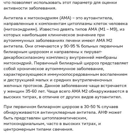
что позволяет использовать этот параметр для оценки
активности заболевания.
Антитела к митохондриям (АМА) – это аутоантитела,
направленные к компонентам цитоплазмы клеток человека
(митохондриям). Известно девять типов АМА (М1 – М9), из
которых наибольшее клиническое значение при
аутоиммунных заболеваниях печени имеют АМА М2
антитела. Они отмечаются у 90-95 % больных первичным
билиарным циррозом и направлены к пируват-
декарбоксилазному комплексу внутренней мембраны
митохондрий. Первичный билиарный цирроз представляет
собой хроническое аутоиммунное заболевание,
характеризующееся иммуноопосредованным воспалением
и деструкцией малых и средних внутрипеченочных
желчных протоков. Данное заболевание чаще встречается
у женщин 35-60 лет. Чаще всего АМА М2 обнаруживаются в
высоких титрах, в отличие от других видов аутоантител.
При первичном билиарном циррозе в 30-50 % случаев
обнаруживаются антинуклеарные антитела. АНФ может
быть представлен цитоплазматическим,
митохондриальным, часто в высоких титрах, и
центромерным типами свечения.