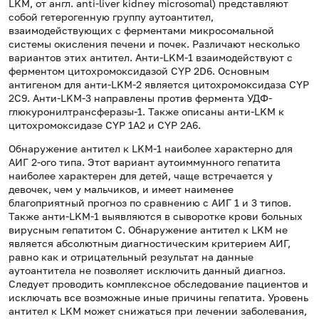
LKM, от англ. anti-liver kidney microsomal) представляют
собой гетерогенную группу аутоантител,
взаимодействующих с ферментами микросомальной
системы окисления печени и почек. Различают несколько
вариантов этих антител. Анти-LKM-1 взаимодействуют с
ферментом цитохромоксидазой CYP 2D6. Основным
антигеном для анти-LKM-2 является цитохромоксидаза CYP
2С9. Анти-LKM-3 направлены против фермента УДФ-
глюкуронилтрансферазы-1. Также описаны анти-LKM к
цитохромоксидазе CYP 1A2 и CYP 2A6.
Обнаружение антител к LKM-1 наиболее характерно для
АИГ 2-ого типа. Этот вариант аутоиммунного гепатита
наиболее характерен для детей, чаще встречается у
девочек, чем у мальчиков, и имеет наименее
благоприятный прогноз по сравнению с АИГ 1 и 3 типов.
Также анти-LKM-1 выявляются в сыворотке крови больных
вирусным гепатитом С. Обнаружение антител к LKM не
является абсолютным диагностическим критерием АИГ,
равно как и отрицательный результат на данные
аутоантитела не позволяет исключить данный диагноз.
Следует проводить комплексное обследование пациентов и
исключать все возможные иные причины гепатита. Уровень
антител к LKM может снижаться при лечении заболевания,