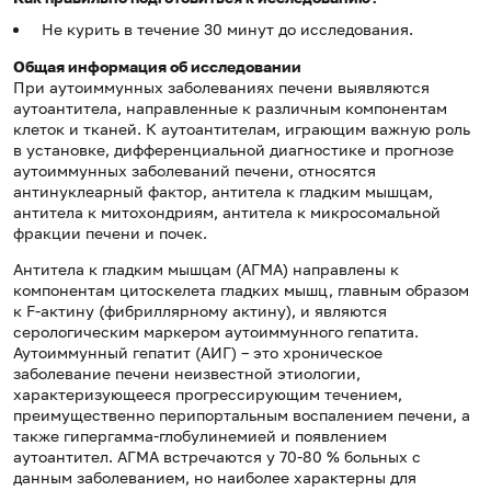
Не курить в течение 30 минут до исследования.
Общая информация об исследовании
При аутоиммунных заболеваниях печени выявляются
аутоантитела, направленные к различным компонентам
клеток и тканей. К аутоантителам, играющим важную роль
в установке, дифференциальной диагностике и прогнозе
аутоиммунных заболеваний печени, относятся
антинуклеарный фактор, антитела к гладким мышцам,
антитела к митохондриям, антитела к микросомальной
фракции печени и почек.
Антитела к гладким мышцам (АГМА) направлены к
компонентам цитоскелета гладких мышц, главным образом
к F-актину (фибриллярному актину), и являются
серологическим маркером аутоиммунного гепатита.
Аутоиммунный гепатит (АИГ) – это хроническое
заболевание печени неизвестной этиологии,
характеризующееся прогрессирующим течением,
преимущественно перипортальным воспалением печени, а
также гипергамма-глобулинемией и появлением
аутоантител. АГМА встречаются у 70-80 % больных с
данным заболеванием, но наиболее характерны для