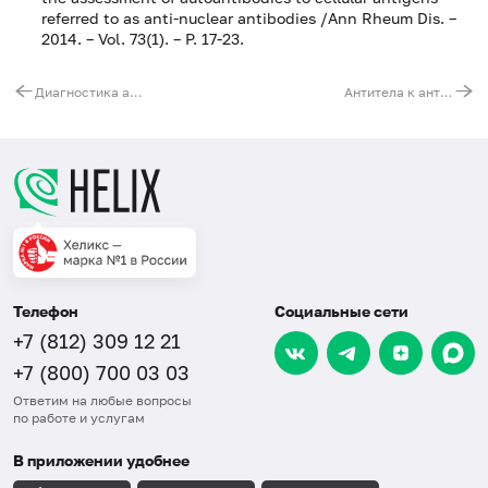
referred to as anti-nuclear antibodies /Ann Rheum Dis. –
2014. – Vol. 73(1). – P. 17-23.
Диагностика аутоиммунного поражения почек
Антитела к антигенам аутоиммунных заболеваний печени (растворимому антигену печени (SLA/LP), антитела к цитозольному антигену (LC-1),антитела к микросомам печени-почек 1 типа (LKM-1), антитела к митохондриям М2 (AMA-M2), пируват-декарбоксилазному комплексу митохондрий (PDC-M23E), антитела к антигену Sp100, антитела к антигенам PML и gp210), IgG (иммуноблот)
Телефон
Социальные сети
+7 (812) 309 12 21
+7 (800) 700 03 03
Ответим на любые вопросы
по работе и услугам
В приложении удобнее