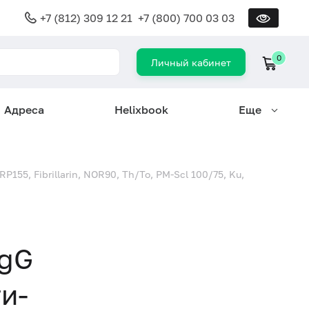
+7 (812) 309 12 21
+7 (800) 700 03 03
0
Личный кабинет
Адреса
Helixbook
Еще
55, Fibrillarin, NOR90, Th/To, PM-Scl 100/75, Ku,
IgG
и-