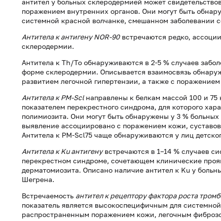
антител у больных склеродермией может свидетельствов
поражением внутренних органов. Они могут быть обнар
системной красной волчанке, смешанном заболевании с
Антитела к антигену NOR-90
встречаются редко, ассоци
склеродермии.
Антитела к Th/To обнаруживаются в 2-5 % случаев заб
форме склеродермии. Описывается взаимосвязь обнаруж
развитием легочной гипертензии, а также с поражением
Антитела к PM-Scl
направлены к белкам массой 100 и 75
показателем перекрестного синдрома, для которого ха
полимиозита. Они могут быть обнаружены у 3 % больных
выявление ассоциировано с поражением кожи, суставов
Антитела к PM-Scl75 чаще обнаруживаются у лиц детског
Антитела к Ku антигену
встречаются в 1–14 % случаев си
перекрестном синдроме, сочетающем клинические проя
дерматомиозита. Описано наличие антител к Ku у боль
Шегрена.
Встречаемость
антител к рецептору фактора роста тром
показатель является высокоспецифичным для системной
распространенным поражением кожи, легочным фиброз