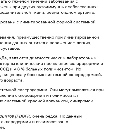
ать о тяжелом течении заболевания с
ужены при других аутоиммунных заболеваниях:
оединительной ткани, ревматоидном артрите.
ированы с лимитированной формой системной
олевания, преимущественно при лимитированной
ения данных антител с поражением легких,
 суставов.
 кДа, являются диагностическим лабораторным
рактерны клинические проявления склеродермии и
 ССД и у 8 % больных полимиозитом. Их
, пищевода у больных системной склеродермией.
о возраста.
стемной склеродермии. Они могут выявляться при
вления склеродермии и полимиозита/
ных системной красной волчанкой, синдромом
боцитов (PDGFR)
очень редка. Но данный
 склеродермии и взаимосвязан с
ом.