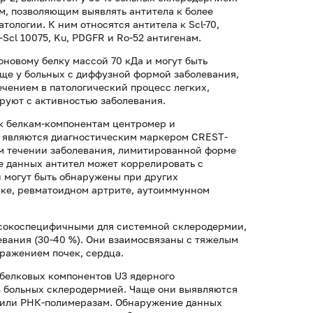
, позволяющим выявлять антитела к более
ологии. К ним относятся антитела к Scl-70,
M-Scl 10075, Ku, PDGFR и Ro-52 антигенам.
новому белку массой 70 кДа и могут быть
аще у больных с диффузной формой заболевания,
ечением в патологический процесс легких,
ируют с активностью заболевания.
к белкам-компонентам центромер и
и являются диагностическим маркером CREST-
ом течении заболевания, лимитированной форме
е данных антител может коррелировать с
 могут быть обнаружены при других
ке, ревматоидном артрите, аутоиммунном
сокоспецифичными для системной склеродермии,
вания (30-40 %). Они взаимосвязаны с тяжелым
оражением почек, сердца.
белковых компонентов U3 ядерного
% больных склеродермией. Чаще они выявляются
0 или РНК-полимеразам. Обнаружение данных