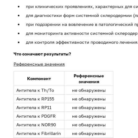
при клинических проявлениях, характерных для с
для диагностики форм системной склеродермии (л
при подозрении на вовлечение в патологический п
для мониторинга активности системной склеродер
для контроля эффективности проводимого лечения
Что означают результаты?
Референсные значения
Референсные
Компонент
значения
Антитела к Th/To
не обнаружены
Антитела к RP155
не обнаружены
Антитела к RP11
не обнаружены
Антитела к PDGFR
не обнаружены
Антитела к NOR90
не обнаружены
Антитела к Fibrillarin
не обнаружены