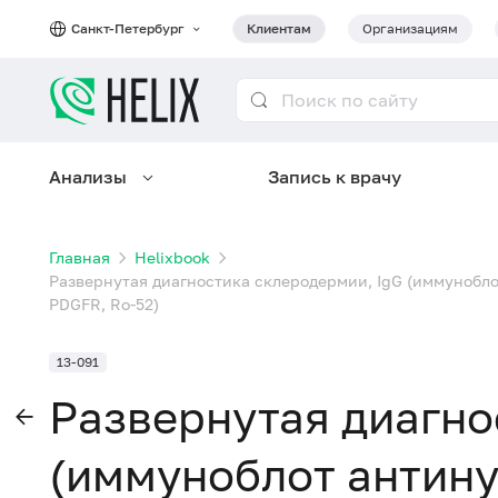
Санкт-Петербург
Клиентам
Организациям
Анализы
Запись к врачу
Главная
Helixbook
Развернутая диагностика склеродермии, IgG (иммуноблот а
PDGFR, Ro-52)
13-091
Развернутая диагно
(иммуноблот антину