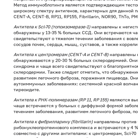
Метод иммуноблотинга является подтверждающим тестом
широкому спектру антигенов, характерных для данной пат
CENT-A, CENT-B, RP11, RP155, Fibrillarin, NOR90, ThTo, P
Антитела к Scl-70 (топоизомеразе-1)
направлены к негисто
обнаружены у 13-35 % больных ССД. Они встречаются ч
свидетельствуют о тяжелом течении заболевания с вовл
сосудов почек, сердца, мышц, суставов, а также коррел
Антитела к центромерам (CENТ-A и CENТ-В)
направлены 
обнаруживаются у 20-30 % больных склеродермией. Он
синдрома и чаще всего свидетельствуют о благоприятн
склеродермии. Также следует отметить, что обнаружени
развитием легочного фиброза, поражения пищевода. Они
аутоиммунных заболеваниях: системной красной волчан
тиреоидите.
Антитела к РНК-полимеразам (RP 11, RP 155)
являются вы
чаще встречаются у больных с диффузной формой заболе
течением заболевания, развитием легочного фиброза, п
Антитела к фибрилларину (fibrillarin)
направлены против 
рибонуклеопротеинового комплекса и встречаются у 4 
совместно с другими антителами: к центромерам, Scl-7