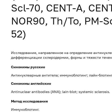
Scl-70, CENT-A, CENT-
NOR90, Th/To, PM-Sc
52)
Исследование, направленное на определение антинукле
дифференциации склеродермии, формы и тяжести течени
Синонимы русские
Антинуклеарные антитела; иммуноблотинг; лайн-блотинг
Синонимы
английские
Antinuclear antibodies (ANA); lain-blot; systemic sclerosis.
Метод исследования
Иммуноблотинг.