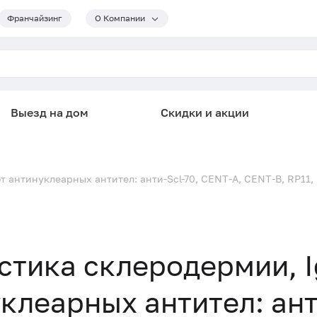
Франчайзинг
О Компании
Выезд на дом
Скидки и акции
нтинуклеарных антител: анти-Scl-70, CENT-A, CENT-B, RP11, RP1
стика склеродермии, 
клеарных антител: ант