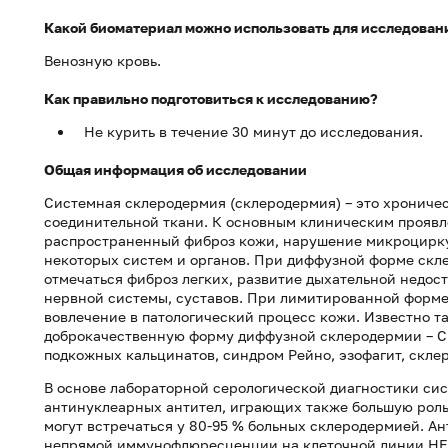
Какой биоматериал можно использовать для исследован
Венозную кровь.
Как правильно подготовиться к исследованию?
Не курить в течение 30 минут до исследования.
Общая информация об исследовании
Системная склеродермия (склеродермия) – это хрониче
соединительной ткани. К основным клиническим проявл
распространенный фиброз кожи, нарушение микроцирку
некоторых систем и органов. При диффузной форме скл
отмечаться фиброз легких, развитие дыхательной недост
нервной системы, суставов. При лимитированной форме
вовлечение в патологический процесс кожи. Известно т
доброкачественную форму диффузной склеродермии – C
подкожных кальцинатов, синдром Рейно, эзофагит, скле
В основе лабораторной серологической диагностики си
антинуклеарных антител, играющих также большую роль 
могут встречаться у 80-95 % больных склеродермией. 
непрямой иммунофлюресценции на клеточной линии HEp-