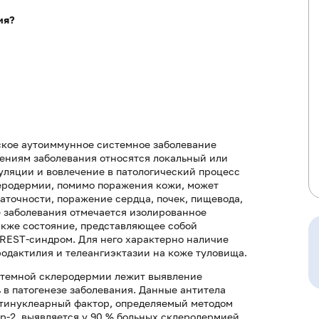
ия?
ское аутоиммунное системное заболевание
ениям заболевания относятся локальный или
ляции и вовлечение в патологический процесс
еродермии, помимо поражения кожи, может
аточности, поражение сердца, почек, пищевода,
 заболевания отмечается изолированное
акже состояние, представляющее собой
REST-синдром. Для него характерно наличие
родактилия и телеангиэктазии на коже туловища.
стемной склеродермии лежит выявление
в патогенезе заболевания. Данные антитела
Антинуклеарный фактор, определяемый методом
2, выявляется у 90 % больных склеродермией.