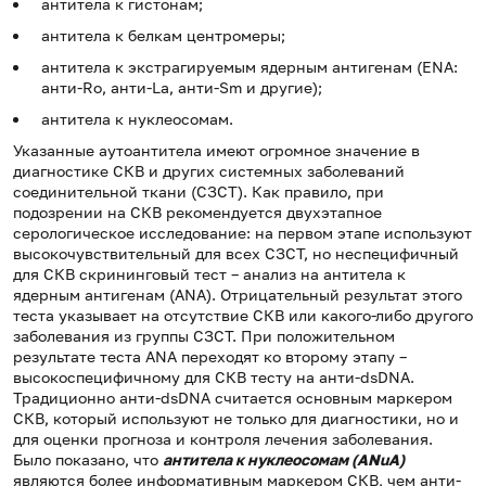
антитела к гистонам;
антитела к белкам центромеры;
антитела к экстрагируемым ядерным антигенам (ENA:
анти-Ro, анти-La, анти-Sm и другие);
антитела к нуклеосомам.
Указанные аутоантитела имеют огромное значение в
диагностике СКВ и других системных заболеваний
соединительной ткани (СЗСТ). Как правило, при
подозрении на СКВ рекомендуется двухэтапное
серологическое исследование: на первом этапе используют
высокочувствительный для всех СЗСТ, но неспецифичный
для СКВ скрининговый тест – анализ на антитела к
ядерным антигенам (ANA). Отрицательный результат этого
теста указывает на отсутствие СКВ или какого-либо другого
заболевания из группы СЗСТ. При положительном
результате теста ANA переходят ко второму этапу –
высокоспецифичному для СКВ тесту на анти-dsDNA.
Традиционно анти-dsDNA считается основным маркером
СКВ, который используют не только для диагностики, но и
для оценки прогноза и контроля лечения заболевания.
Было показано, что
антитела к нуклеосомам (
ANuA
)
являются более информативным маркером СКВ, чем анти-