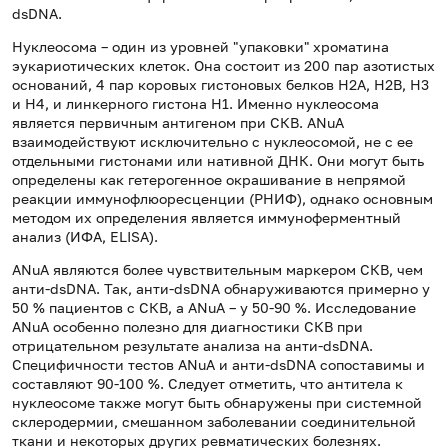
dsDNA.
Нуклеосома – один из уровней "упаковки" хроматина
эукариотических клеток. Она состоит из 200 пар азотистых
оснований, 4 пар коровых гистоновых белков H2A, H2B, H3
и H4, и линкерного гистона H1. Именно нуклеосома
является первичным антигеном при СКВ. ANuA
взаимодействуют исключительно с нуклеосомой, не с ее
отдельными гистонами или нативной ДНК. Они могут быть
определены как гетерогенное окрашивание в непрямой
реакции иммунофлюоресценции (РНИФ), однако основным
методом их определения является иммуноферментный
анализ (ИФА, ELISA).
ANuA являются более чувствительным маркером СКВ, чем
анти-dsDNA. Так, анти-dsDNA обнаруживаются примерно у
50 % пациентов с СКВ, а ANuA – у 50-90 %. Исследование
ANuA особенно полезно для диагностики СКВ при
отрицательном результате анализа на анти-dsDNA.
Специфичности тестов ANuA и анти-dsDNA сопоставимы и
составляют 90-100 %. Следует отметить, что антитела к
нуклеосоме также могут быть обнаружены при системной
склеродермии, смешанном заболевании соединительной
ткани и некоторых других ревматических болезнях.