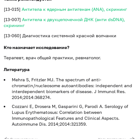
[13-015]
Антитела к ядерным антигенам (ANA), скрининг
[13-007]
Антитела к двухцепочечной ДНК (анти dsDNA),
скрининг
[13-060] Диагностика системной красной волчанки
Кто назначает исследование?
Терапевт, врач общей практики, ревматолог.
Литература
Mehra S, Fritzler MJ. The spectrum of anti-
chromatin/nucleosome autoantibodies: independent and
interdependent biomarkers of disease. J Immunol Res.
2014;2014:368274.
Cozzani E, Drosera M, Gasparini G, Parodi A. Serology of
Lupus Erythematosus: Correlation between
Immunopathological Features and Clinical Aspects.
Autoimmune Dis. 2014;2014:321359.