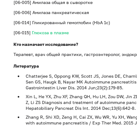
[06-005] Амилаза общая в сыворотке
[06-006] Амилаза панкреатическая
[06-014] Гликированный гемоглобин (HbA 1c)
[06-015]
Глюкоза в плазме
Кто назначает исследование?
Терапевт, врач общей практики, гастроэнтеролог, эндокр
Литература
Chatterjee S, Oppong KW, Scott JS, Jones DE, Charn
Sen GS, Haugk B, Nayar MK Autoimmune pancreatitis 
Gastrointestin Liver Dis. 2014 Jun;23(2):179-85.
Xin L, He YX, Zhu XF, Zhang QH, Hu LH, Zou DW, Jin Z
Z, Li ZS Diagnosis and treatment of autoimmune pancr
Hepatobiliary Pancreat Dis Int. 2014 Dec;13(6):642-8.
Zhang R, Shi XD, Zeng H, Cai ZX, Wu WR, Yu XH, Wang J
with autoimmune pancreatitis / Exp Ther Med. 2015 J