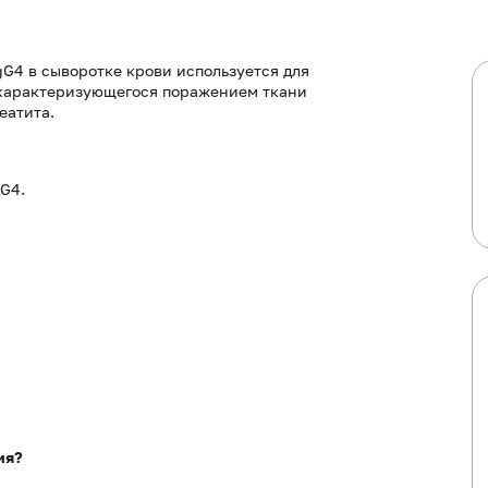
G4 в сыворотке крови используется для
 характеризующегося поражением ткани
еатита.
G4.
ия?