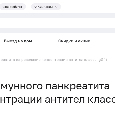
Франчайзинг
О Компании
Выезд на дом
Скидки и акции
реатита (определение концентрации антител класса IgG4)
ммунного панкреатита
нтрации антител клас