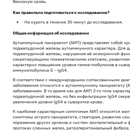
Венозную кровь.
Как правильно подготовиться к исследованию?
Не курить в течение 30 минут до исследования.
Общая информация об исследовании
Аутоиммунный панкреатит (АИП) представляет собой хр
поджелудочной железы аутоиммунного характера. Для д
поджелудочной железы, нарушение её экзокринной функ
секретирующими плазматическими клетками, развитием
характерно повышение уровня гамма-глобулинов в сывор
иммуноглобулина G – IgG4.
В соответствии с международными согласованными диаг
заболевания относится к аутоиммунному панкреатиту (А
заболеванием. В то время как для АИП 2-го типа харак
поджелудочной железы, но без инфильтрации IgG4 секр
увеличения уровня IgG4 в сыворотке крови.
К наиболее характерным симптомам АИП относятся желт
симптомы острого панкреатита, стеаторея, развитие сах
поражение других органов и систем: воспалительный и
протоках слюнных желез, ретроперитонеальный фиброз,