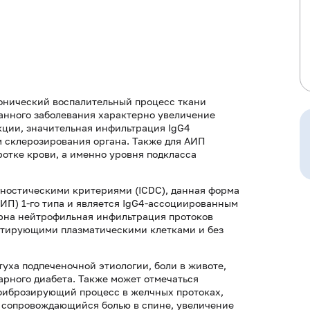
онический воспалительный процесс ткани
анного заболевания характерно увеличение
ции, значительная инфильтрация IgG4
 склерозирования органа. Также для АИП
отке крови, а именно уровня подкласса
ностическими критериями (ICDC), данная форма
ИП) 1-го типа и является IgG4-ассоциированным
терна нейтрофильная инфильтрация протоков
етирующими плазматическими клетками и без
уха подпеченочной этиологии, боли в животе,
арного диабета. Также может отмечаться
 фиброзирующий процесс в желчных протоках,
 сопровождающийся болью в спине, увеличение