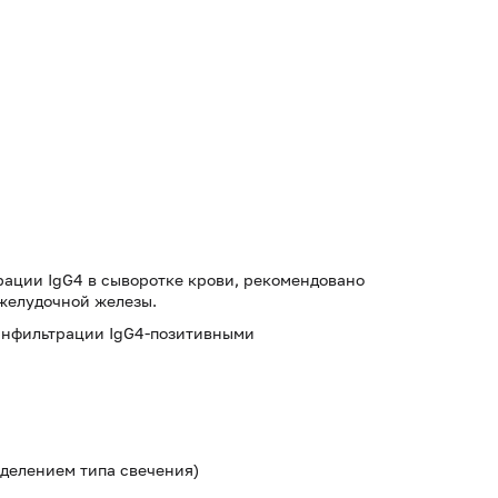
ации IgG4 в сыворотке крови, рекомендовано
желудочной железы.
инфильтрации IgG4-позитивными
еделением типа свечения)