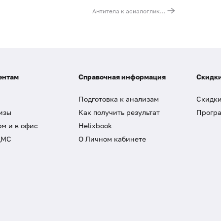
Антитела к асиалогликопротеиновому рецептору (ASGPR), IgG
ентам
Справочная информация
Скидки
Подготовка к анализам
Скидки
изы
Как получить результат
Програ
ом и в офис
Helixbook
ДМС
О Личном кабинете