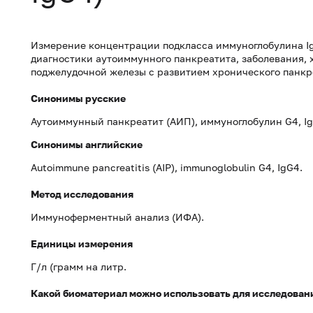
Измерение концентрации подкласса иммуноглобулина Ig
диагностики аутоиммунного панкреатита, заболевания,
поджелудочной железы с развитием хронического панкр
Синонимы русские
Аутоиммунный панкреатит (АИП), иммуноглобулин G4, Ig
Синонимы
английские
Autoimmune pancreatitis (AIP), immunoglobulin G4, IgG4.
Метод исследования
Иммуноферментный анализ (ИФА).
Единицы измерения
Г/л (грамм на литр.
Какой биоматериал можно использовать для исследован