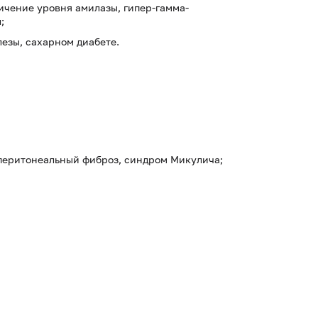
ичение уровня амилазы, гипер-гамма-
;
езы, сахарном диабете.
перитонеальный фиброз, синдром Микулича;