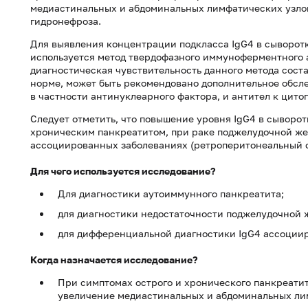
медиастинальных и абдоминальных лимфатических узло
гидронефроза.
Для выявления концентрации подкласса IgG4 в сыворот
используется метод твердофазного иммуноферментного а
диагностическая чувствительность данного метода соста
норме, может быть рекомендовано дополнительное обсл
в частности антинуклеарного фактора, и антител к цито
Следует отметить, что повышение уровня IgG4 в сыворот
хроническим панкреатитом, при раке поджелудочной жел
ассоциированных заболеваниях (ретроперитонеальный 
Для чего используется исследование?
Для диагностики аутоиммунного панкреатита;
для диагностики недостаточности поджелудочной 
для дифференциальной диагностики IgG4 ассоции
Когда назначается исследование?
При симптомах острого и хронического панкреатита
увеличение медиастинальных и абдоминальных ли