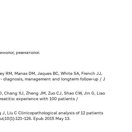
инолог, ревматолог.
ley RM, Manas DM, Jaques BC, White SA, French JJ,
- diagnosis, management and longterm follow-up / J
D, Chang XJ, Zheng JM, Zuo CJ, Shao CW, Jin G, Liao
eatitis: experience with 100 patients /
, Liu C Clinicopathological analysis of 12 patients
ul;10(1):121–126. Epub 2015 May 13.