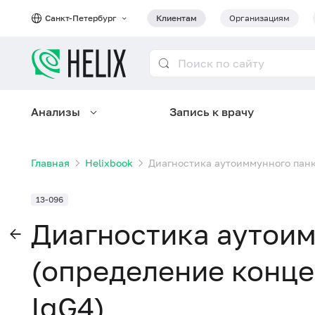
Санкт-Петербург
Клиентам
Организациям
Анализы
Запись к врачу
Главная
Helixbook
Диагностика аутоиммунного панк
13-096
Диагностика аутои
(определение конце
IgG4)