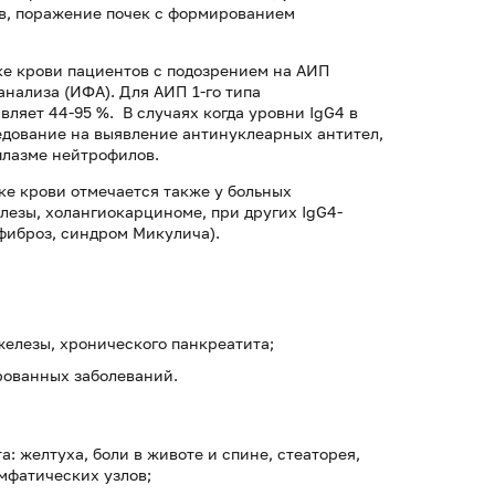
в, поражение почек с формированием
ке крови пациентов с подозрением на АИП
нализа (ИФА). Для АИП 1-го типа
вляет 44-95 %. В случаях когда уровни IgG4 в
едование на выявление антинуклеарных антител,
плазме нейтрофилов.
ке крови отмечается также у больных
езы, холангиокарциноме, при других IgG4-
фиброз, синдром Микулича).
железы, хронического панкреатита;
рованных заболеваний.
: желтуха, боли в животе и спине, стеаторея,
мфатических узлов;