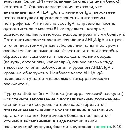
эластаза, белок BPI (мембранный бактерицидный белок),
катепсин G. Однако исследования показали, что
антигенами для АНЦА IgA, в отличие от IgG, вероятнее
всего, выступают другие компоненты цитоплазмы
нейтрофилов. Антитела класса IgA направлены против
аутоантигенов с массой 51 килодальтон, которые,
возможно, являются мембран-ассоциированными белками.
Патогенетическое значение появления АНЦА IgА и их роль
в течении аутоиммунных заболеваний на данное время
окончательно не выяснены. Известно, что они способны
образовывать депозиты и повреждать мелкие сосуды
(венулы, артериолы, капилляры), однако связь между
тяжестью течения заболевания и уровнем АНЦА IgА в
крови не обнаружена. Наиболее часто АНЦА IgА
выявляются у детей и взрослых с геморрагическим
васкулитом.
Пурпура Шейнляйн – Геноха (геморрагический васкулит)
– системное заболевание с воспалительным поражением
стенки мелких сосудов, которое характеризуется
появлением мельчайших кровоизлияний в различных
органах и тканях. Клинически болезнь проявляется
кожными высыпаниями в виде петехий и/или
пальпируемой пурпуры, болями в суставах и
животе
. В 10-