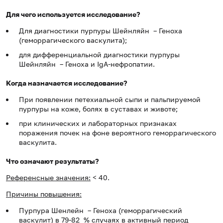
Для чего используется исследование?
Для диагностики пурпуры Шейнляйн – Геноха
(геморрагического васкулита);
для дифференциальной диагностики пурпуры
Шейнляйн – Геноха и IgА-нефропатии.
Когда назначается исследование?
При появлении петехиальной сыпи и пальпируемой
пурпуры на коже, болях в суставах и животе;
при клинических и лабораторных признаках
поражения почек на фоне вероятного геморрагического
васкулита.
Что означают результаты?
Референсные значения:
< 40.
Причины повышения:
Пурпура Шенлейн – Геноха (геморрагический
васкулит) в 79-82 % случаях в активный период