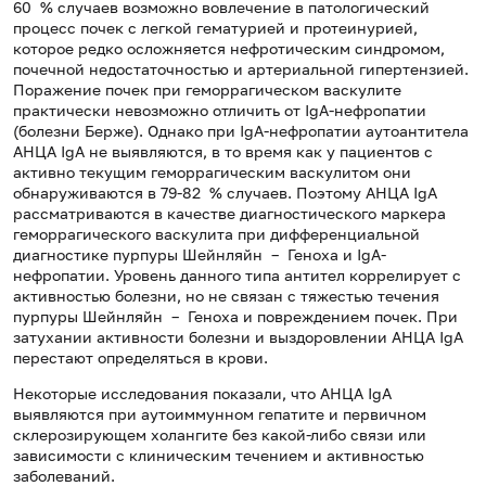
60 % случаев возможно вовлечение в патологический
процесс почек с легкой гематурией и протеинурией,
которое редко осложняется нефротическим синдромом,
почечной недостаточностью и артериальной гипертензией.
Поражение почек при геморрагическом васкулите
практически невозможно отличить от IgA-нефропатии
(болезни Берже). Однако при IgА-нефропатии аутоантитела
АНЦА IgА не выявляются, в то время как у пациентов с
активно текущим геморрагическим васкулитом они
обнаруживаются в 79-82 % случаев. Поэтому АНЦА IgA
рассматриваются в качестве диагностического маркера
геморрагического васкулита при дифференциальной
диагностике пурпуры Шейнляйн – Геноха и IgA-
нефропатии. Уровень данного типа антител коррелирует с
активностью болезни, но не связан с тяжестью течения
пурпуры Шейнляйн – Геноха и повреждением почек. При
затухании активности болезни и выздоровлении АНЦА IgА
перестают определяться в крови.
Некоторые исследования показали, что АНЦА IgА
выявляются при аутоиммунном гепатите и первичном
склерозирующем холангите без какой-либо связи или
зависимости с клиническим течением и активностью
заболеваний.