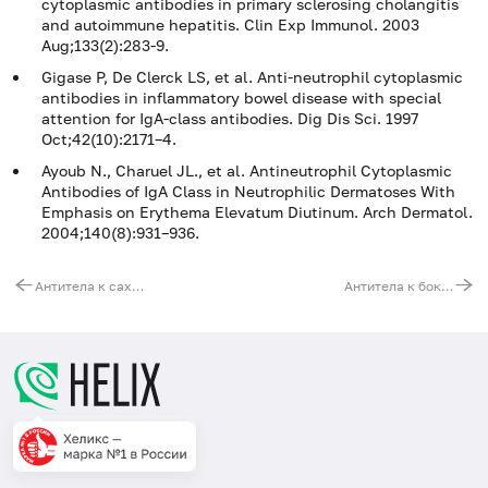
cytoplasmic antibodies in primary sclerosing cholangitis
and autoimmune hepatitis. Clin Exp Immunol. 2003
Aug;133(2):283-9.
Gigase P, De Clerck LS, et al. Anti-neutrophil cytoplasmic
antibodies in inflammatory bowel disease with special
attention for IgA-class antibodies. Dig Dis Sci. 1997
Oct;42(10):2171–4.
Ayoub N., Charuel JL., et al. Antineutrophil Cytoplasmic
Antibodies of IgA Class in Neutrophilic Dermatoses With
Emphasis on Erythema Elevatum Diutinum. Arch Dermatol.
2004;140(8):931–936.
Антитела к сахаромицетам (Sacchаromyces cerevisiae), (ASCA, IgA)
Антитела к бокаловидным клеткам кишечника, IgG