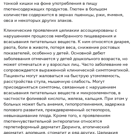
тонкой кишки на фоне употребления в пищу
глютенсодержащих продуктов. Глютен в большом
количестве содержится в зернах пшеницы, ржи, ячменя,
овса и некоторых других злаков.
Клинические проявления целиакии ассоциированы с
нарушением процессов мембранного пищеварения и
всасывания питательных веществ. К ним относятся диарея,
рвота, боли в животе, потеря веса, снижение ростовых
показателей, особенно у детей. Основной дебют
заболевания отмечается у детей дошкольного возраста, но
может отмечаться и у взрослых лиц. Часто заболевание не
сопровождается выраженной клинической симптоматикой.
Пациенты могут жаловаться на быструю утомляемость,
расстройства стула, мышечную слабость. Могут
присоединяться симптомы, связанные с нарушением
всасывания питательных веществ и микроэлементов, в
частности фолиевой кислоты, железа, кальция. При этом у
больных может быть анемия, гипопротеинемия, задержка
полового развития, преждевременный остеопороз,
невынашивание плода. Кроме того, к проявлениям
глютенчувствительной энтеропатии относятся
герпетиформный дерматит Дюринга, атопический
дерматит, алопеция, стоматит и ряд других. Целиакия