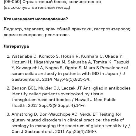
[06-050] С-реактивный белок, количественно
(высокочувствительный метод)
Кто назначает исследование?
Педиатр, терапевт, врач общей практики, гастроэнтеролог,
дерматовенеролог, ревматолог.
Литература
Watanabe C, Komoto S, Hokari R, Kurihara C, Okada Y,
Hozumi H, Higashiyama M, Sakuraba A, Tomita K, Tsuzuki
Y, Kawaguchi A, Nagao S, Ogata S, Miura S Prevalence of
serum celiac antibody in patients with IBD in Japan / J
Gastroenterol. 2014 May;49(5):825-34.
Benson BC1, Mulder CJ, Laczek JT Anti-gliadin antibodies
identify celiac patients overlooked by tissue
transglutaminase antibodies / Hawaii J Med Public
Health. 2013 Sep;72(9 Suppl 4):14-7.
Armstrong D, Don-Wauchope AC, Verdu EF Testing for
gluten-related disorders in clinical practice: the role of
serology in managing the spectrum of gluten sensitivity /
Can J Gastroenterol. 2011 Apr;25(4):193-7.