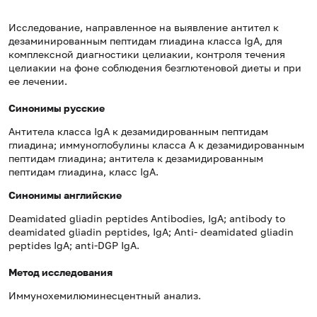
Исследование, направленное на выявление антител к
дезаминированным пептидам глиадина класса IgA, для
комплексной диагностики целиакии, контроля течения
целиакии на фоне соблюдения безглютеновой диеты и при
ее лечении.
Синонимы русские
Антитела класса IgА к дезамидированным пептидам
глиадина; иммуноглобулины класса А к дезамидированным
пептидам глиадина; антитела к дезамидированным
пептидам глиадина, класс IgA.
Синонимы
английские
Deamidated gliadin peptides Antibodies, IgА; antibody to
deamidated gliadin peptides, IgA; Anti- deamidated gliadin
peptides IgА; anti-DGP IgА.
Метод исследования
Иммунохемилюминесцентный анализ.