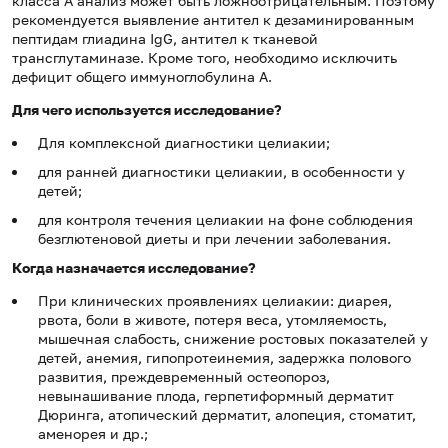
класса А анализ может быть ложноотрицательным. Поэтому
рекомендуется выявление антител к дезаминированным
пептидам глиадина IgG, антител к тканевой
трансглутаминазе. Кроме того, необходимо исключить
дефицит общего иммуноглобулина A.
Для чего используется исследование?
Для комплексной диагностики целиакии;
для ранней диагностики целиакии, в особенности у
детей;
для контроля течения целиакии на фоне соблюдения
безглютеновой диеты и при лечении заболевания.
Когда назначается исследование?
При клинических проявлениях целиакии: диарея,
рвота, боли в животе, потеря веса, утомляемость,
мышечная слабость, снижение ростовых показателей у
детей, анемия, гипопротеинемия, задержка полового
развития, преждевременный остеопороз,
невынашивание плода, герпетиформный дерматит
Дюринга, атопический дерматит, алопеция, стоматит,
аменорея и др.;