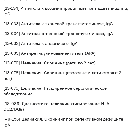
[13-134] Антитела к дезаминированным пептидам глиадина,
IgG
[13-033] Антитела к тканевой трансглутаминазе, IgG
[13-034] Антитела к тканевой трансглутаминазе, IgA
[13-032] Антитела к эндомизию, IgA
[13-035] Антиретикулиновые антитела (APA)
[13-070] Целиакия. Скрининг (дети до 2 лет)
[13-078]
Целиакия. Скрининг (взрослые и дети старше 2
лет)
[13-079] Целиакия. Расширенное серологическое
обследование
[18-086] Диагностика целиакии (типирование HLA
DQ2/DQ8)
[40-156]
Целиакия. Скрининг при селективном дефиците
IgA