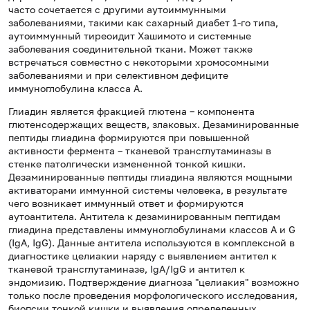
часто сочетается с другими аутоиммунными
заболеваниями, такими как сахарный диабет 1-го типа,
аутоиммунный тиреоидит Хашимото и системные
заболевания соединительной ткани. Может также
встречаться совместно с некоторыми хромосомными
заболеваниями и при селективном дефиците
иммуноглобулина класса А.
Глиадин является фракцией глютена – компонента
глютенсодержащих веществ, злаковых. Дезаминированные
пептиды глиадина формируются при повышенной
активности фермента – тканевой трансглутаминазы в
стенке патолгически измененной тонкой кишки.
Дезаминированные пептиды глиадина являются мощными
активаторами иммунной системы человека, в результате
чего возникает иммунный ответ и формируются
аутоантитела. Антитела к дезаминированным пептидам
глиадина представлены иммуноглобулинами классов A и G
(IgA, IgG). Данные антитела используются в комплексной в
диагностике целиакии наряду с выявлением антител к
тканевой трансглутаминазе, IgA/IgG и антител к
эндомизию. Подтверждение диагноза "целиакия" возможно
только после проведения морфологического исследования,
биопсии тонкой кишки и выявления определенных