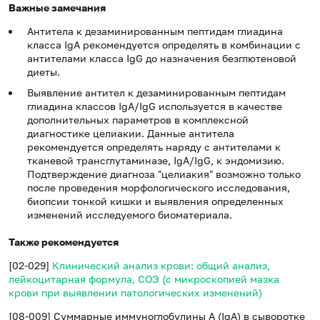
Важные замечания
Антитела к дезаминированным пептидам глиадина
класса IgA рекомендуется определять в комбинации с
антителами класса IgG до назначения безглютеновой
диеты.
Выявление антител к дезаминированным пептидам
глиадина классов IgA/IgG используется в качестве
дополнительных параметров в комплексной
диагностике целиакии. Данные антитела
рекомендуется определять наряду с антителами к
тканевой трансглутаминазе, IgA/IgG, к эндомизию.
Подтверждение диагноза "целиакия" возможно только
после проведения морфологического исследования,
биопсии тонкой кишки и выявления определенных
изменений исследуемого биоматериала.
Также рекомендуется
[02-029]
Клинический анализ крови: общий анализ,
лейкоцитарная формула, СОЭ (с микроскопией мазка
крови при выявлении патологических изменений)
[08-009] Суммарные иммуноглобулины A (IgA) в сыворотке