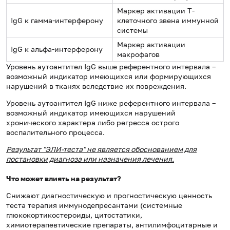
Маркер активации Т-
IgG к гамма-интерферону
клеточного звена иммунной
системы
Маркер активации
IgG к альфа-интерферону
макрофагов
Уровень аутоантител IgG выше референтного интервала –
возможный индикатор имеющихся или формирующихся
нарушений в тканях вследствие их повреждения.
Уровень аутоантител IgG ниже референтного интервала –
возможный индикатор имеющихся нарушений
хронического характера либо регресса острого
воспалительного процесса.
Результат "ЭЛИ-теста" не является обоснованием для
постановки диагноза или назначения лечения.
Что может влиять на результат?
Снижают диагностическую и прогностическую ценность
теста терапия иммунодепресантами (системные
глюкокортикостероиды, цитостатики,
химиотерапевтические препараты, антилимфоцитарные и