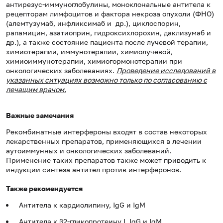
антирезус-иммуноглобулины, моноклональные антитела к
рецепторам лимфоцитов и фактора некроза опухоли (ФНО)
(алемтузумаб, инфликсимаб и др.), циклоспорин,
рапамицин, азатиоприн, гидроксихлорохин, даклизумаб и
др.), а также состояние пациента после лучевой терапии,
химиотерапии, иммунотерапии, химиолучевой,
химиоиммунотерапии, химиогормонотерапии при
онкологических заболеваниях.
Проведение исследований в
указанных ситуациях возможно только по согласованию с
лечащим врачом.
Важные замечания
Рекомбинатные интерфероны входят в состав некоторых
лекарственных препаратов, применяющихся в лечении
аутоиммунных и онкологических заболеваний.
Применение таких препаратов также может приводить к
индукции синтеза антител против интерферонов.
Также рекомендуется
Антитела к кардиолипину, IgG и IgM
Антитела к β2-гликопротеину I, IgG и IgM