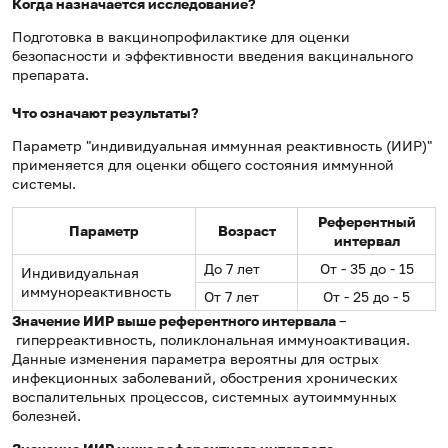
Когда назначается исследование?
Подготовка в вакцинопрофилактике для оценки
безопасности и эффективности введения вакцинального
препарата.
Что означают результаты?
Параметр "индивидуальная иммунная реактивность (ИИР)"
применяется для оценки общего состояния иммунной
системы.
Референтный
Параметр
Возраст
интервал
До 7 лет
От - 35 до - 15
Индивидуальная
иммунореактивность
От 7 лет
От - 25 до - 5
Значение ИИР выше референтного интервала
–
гиперреактивность, поликлональная иммуноактивация.
Данные изменения параметра вероятны для острых
инфекционных заболеваний, обострения хронических
воспалительных процессов, системных аутоиммунных
болезней.