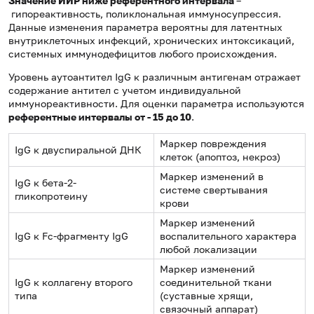
Значение ИИР ниже референтного интервала
–
гипореактивность, поликлональная иммуносупрессия.
Данные изменения параметра вероятны для латентных
внутриклеточных инфекций, хронических интоксикаций,
системных иммунодефицитов любого происхождения.
Уровень аутоантител IgG к различным антигенам отражает
содержание антител с учетом индивидуальной
иммунореактивности. Для оценки параметра используются
референтные интервалы от - 15 до 10
.
Маркер повреждения
IgG к двуспиральной ДНК
клеток (апоптоз, некроз)
Маркер изменений в
IgG к бета-2-
системе свертывания
гликопротеину
крови
Маркер изменений
IgG к Fc-фрагменту IgG
воспалительного характера
любой локализации
Маркер изменений
IgG к коллагену второго
соединительной ткани
типа
(суставные хрящи,
связочный аппарат)