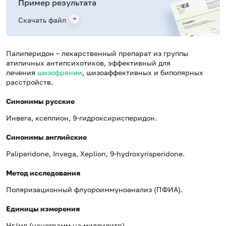
Пример результата
Скачать файл
Палиперидон – лекарственный препарат из группы
атипичных антипсихотиков, эффективный для
лечения
шизофрении
, шизоаффективных и биполярных
расстройств.
Синонимы русские
Инвега, ксеплион, 9-гидроксирисперидон.
Синонимы английские
Paliperidone, Invega, Xeplion, 9-hydroxyrisperidone.
Метод исследования
Поляризационный флуороиммуноанализ (ПФИА).
Единицы измерения
Нг/мл (нанограмм на миллилитр).