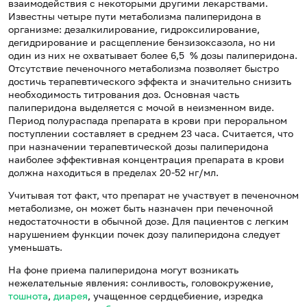
взаимодействия с некоторыми другими лекарствами.
Известны четыре пути метаболизма палиперидона в
организме: дезалкилирование, гидроксилирование,
дегидрирование и расщепление бензизоксазола, но ни
один из них не охватывает более 6,5 % дозы палиперидона.
Отсутствие печеночного метаболизма позволяет быстро
достичь терапевтического эффекта и значительно снизить
необходимость титрования доз. Основная часть
палиперидона выделяется с мочой в неизменном виде.
Период полураспада препарата в крови при пероральном
поступлении составляет в среднем 23 часа. Считается, что
при назначении терапевтической дозы палиперидона
наиболее эффективная концентрация препарата в крови
должна находиться в пределах 20-52 нг/мл.
Учитывая тот факт, что препарат не участвует в печеночном
метаболизме, он может быть назначен при печеночной
недостаточности в обычной дозе. Для пациентов с легким
нарушением функции почек дозу палиперидона следует
уменьшать.
На фоне приема палиперидона могут возникать
нежелательные явления: сонливость, головокружение,
тошнота
,
диарея
, учащенное сердцебиение, изредка