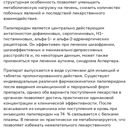
структурная особенность позволяет уменьшить
метаболическую нагрузку на печень, снизить количество
побочных явлений и последствий лекарственного
взаимодействия.
Палиперидон является центрально действующим
антагонистом дофаминовых, серотониновых, Н1–
гистаминовых, альфа-1– и альфа-2-адренергических
рецепторов. Он эффективен при лечении шизофрении,
шизоаффективных и маниакально-депрессивных
расстройств и, по некоторым данным, может также
применяться при лечении аутизма, синдрома Аспергера.
Препарат выпускается в виде суспензии для инъекций и
таблеток пролонгированного действия. Существуют
индивидуальные различия фармакокинетики палиперидона
после введения инъекционной и пероральной форм
препарата, однако оба варианта поступления лекарства в
организм позволяют достичь практически одинаковой
концентрации и клинической эффективности. После
всасывания из кишечника или поступления в кровь при
инъекциях палиперидон на 74 % связывается с белками
плазмы. В печени он практически не метаболизируется, что
позволяет избежать нежелательного лекарственного