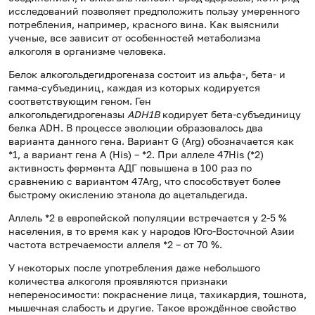
исследований позволяет предположить пользу умеренного
потребления, например, красного вина. Как выяснили
ученые, все зависит от особенностей метаболизма
алкоголя в организме человека.
Белок алкогольдегидрогеназа состоит из альфа-, бета- и
гамма-субъединиц, каждая из которых кодируется
соответствующим геном. Ген
алкогольдегидрогеназы
ADH1B
кодирует бета-субъединицу
белка ADH. В процессе эволюции образовалось два
варианта данного гена. Вариант G (Arg) обозначается как
*1, а вариант гена А (His) – *2. При аллеле 47His (*2)
активность фермента АДГ повышена в 100 раз по
сравнению с вариантом 47Arg, что способствует более
быстрому окислению этанола до ацетальдегида.
Аллель *2 в европейской популяции встречается у 2-5 %
населения, в то время как у народов Юго-Восточной Азии
частота встречаемости аллеля *2 – от 70 %.
У некоторых после употребления даже небольшого
количества алкоголя проявляются признаки
непереносимости: покраснение лица, тахикардия, тошнота,
мышечная слабость и другие. Такое врождённое свойство