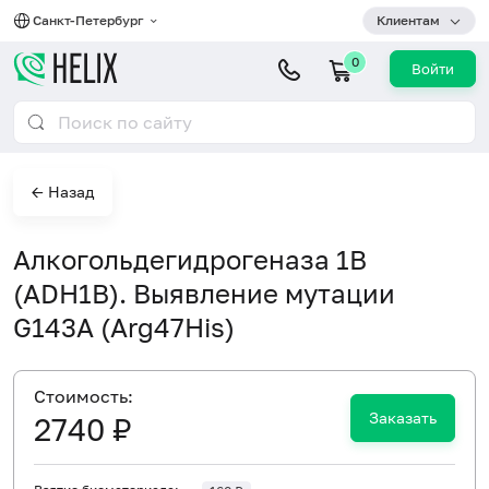
Санкт-Петербург
Клиентам
0
Войти
← Назад
Алкогольдегидрогеназа 1B
(ADH1B). Выявление мутации
G143A (Arg47His)
Cтоимость:
Заказать
2740 ₽