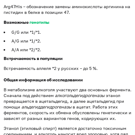
Arg47His – обозначение замены аминокислоты аргинина на
гистидин в белке в позиции 47.
Возможные
генотипы
G/G или *1/*1.
А/G или *1/*2.
A/A или *2/*2.
Встречаемость в популяции
Встречаемость аллеля *2 у русских – до 5 %.
Общая информация об исследовании
В метаболизме алкоголя участвуют два основных фермента.
Сначала под действием
алкогольдегидрогеназы
этанол
превращается в ацетальдегид, а далее ацетальдегид при
помощи
альдегиддегидрогеназы
в ацетат. Работа этих
ферментов, скорость их обмена обусловлены генетически и
зависят от разных вариантов генов, кодирующих их.
Этанол (этиловый спирт) является достаточно токсичным
соединением, и алкоголь наносит вред здоровью, хотя ряд