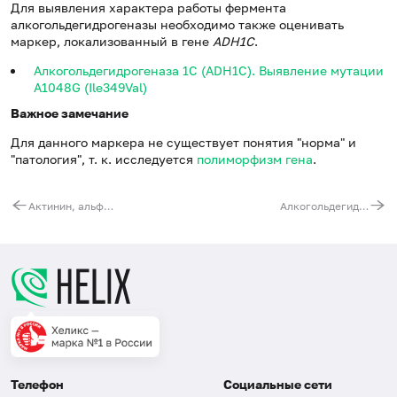
Для выявления характера работы фермента
алкогольдегидрогеназы необходимо также оценивать
маркер, локализованный в гене
ADH1
C
.
Алкогольдегидрогеназа 1C (ADH1C). Выявление мутации
A1048G (Ile349Val)
Важное замечание
Для данного маркера не существует понятия "норма" и
"патология", т. к. исследуется
полиморфизм гена
.
Актинин, альфа 3 (ACTN3). Выявление мутации C18705T (Arg577Ter)
Алкогольдегидрогеназа 1C (ADH1C). Выявление мутации A1048G (Ile349Val)
Телефон
Социальные сети