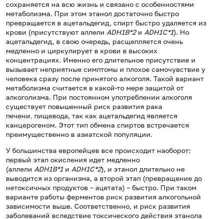
сохраняется на всю жизнь и связано с особенностями
метаболизма. При этом этанол достаточно быстро
превращается в ацетальдегид, спирт быстро удаляется из
крови (присутствуют аллели
ADH1
B*2
и
ADH1
C*1
). Но
ацетальдегид, в свою очередь, расщепляется очень
медленно и циркулирует в крови в высоких
концентрациях. Именно его длительное присутствие и
вызывает неприятные симптомы и плохое самочувствие у
человека сразу после принятого алкоголя. Такой вариант
метаболизма считается в какой-то мере защитой от
алкоголизма. При постоянном употреблении алкоголя
существует повышенный риск развития рака
печени
,
пищевода, так как ацетальдегид является
канцерогеном. Этот тип обмена спиртов встречается
преимущественно в азиатской популяции.
У большинства европейцев все происходит наоборот:
первый этап окисления идет медленно
(аллели
ADH1
B*1
и
ADH1
C*2
), и этанол длительно не
выводится из организма, а второй этап (превращение до
нетоксичных продуктов – ацетата) – быстро. При таком
варианте работы ферментов риск развития алкогольной
зависимости выше. Соответственно, и риск развития
заболеваний вследствие токсического действия этанола