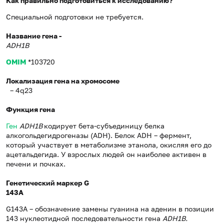
Как правильно подготовиться к исследованию?
Специальной подготовки не требуется.
Название гена -
ADH1B
OMIM
*103720
Локализация гена на хромосоме
– 4q23
Функция гена
Ген
ADH1
B
кодирует бета-субъединицу белка
алкогольдегидрогеназы (ADH). Белок ADH – фермент,
который участвует в метаболизме этанола, окисляя его до
ацетальдегида. У взрослых людей он наиболее активен в
печени и почках.
Генетический маркер G
143A
G
143
A
– обозначение замены гуанина на аденин в позиции
143 нуклеотидной последовательности гена
ADH1B.