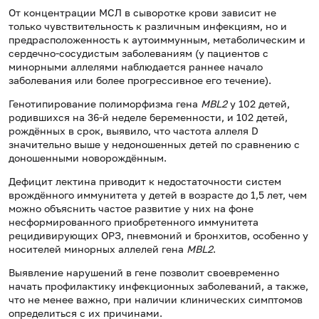
От концентрации МСЛ в сыворотке крови зависит не
только чувствительность к различным инфекциям, но и
предрасположенность к аутоиммунным, метаболическим и
сердечно-сосудистым заболеваниям (у пациентов с
минорными аллелями наблюдается раннее начало
заболевания или более прогрессивное его течение).
Генотипирование полиморфизма гена
MBL2
у 102 детей,
родившихся на 36-й неделе беременности, и 102 детей,
рождённых в срок, выявило, что частота аллеля D
значительно выше у недоношенных детей по сравнению с
доношенными новорождённым.
Дефицит лектина приводит к недостаточности систем
врождённого иммунитета у детей в возрасте до 1,5 лет, чем
можно объяснить частое развитие у них на фоне
несформированного приобретенного иммунитета
рецидивирующих ОРЗ, пневмоний и бронхитов, особенно у
носителей минорных аллелей гена
MBL2
.
Выявление нарушений в гене позволит своевременно
начать профилактику инфекционных заболеваний, а также,
что не менее важно, при наличии клинических симптомов
определиться с их причинами.