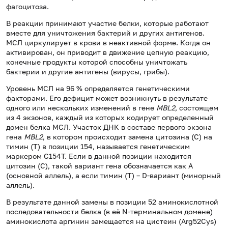
фагоцитоза.
В реакции принимают участие белки, которые работают
вместе для уничтожения бактерий и других антигенов.
МСЛ циркулирует в крови в неактивной форме. Когда он
активирован, он приводит в движение цепную реакцию,
конечные продукты которой способны уничтожать
бактерии и другие антигены (вирусы, грибы).
Уровень МСЛ на 96 % определяется генетическими
факторами. Его дефицит может возникнуть в результате
одного или нескольких изменений в гене
MBL2
, состоящем
из 4 экзонов, каждый из которых кодирует определенный
домен белка МСЛ. Участок ДНК в составе первого экзона
гена
MBL2
, в котором происходит замена цитозина (С) на
тимин (Т) в позиции 154, называется генетическим
маркером C154T. Если в данной позиции находится
цитозин (С), такой вариант гена обозначается как А
(основной аллель), а если тимин (Т) – D-вариант (минорный
аллель).
В результате данной замены в позиции 52 аминокислотной
последовательности белка (в её N-терминальном домене)
аминокислота аргинин замещается на цистеин (Arg52Cys)