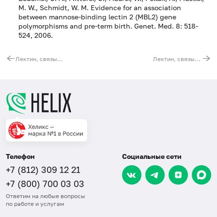
M. W., Schmidt, W. M. Evidence for an association
between mannose-binding lectin 2 (MBL2) gene
polymorphisms and pre-term birth. Genet. Med. 8: 518-
524, 2006.
Лектин, связывающий маннозу (MBL2). Выявление мутации C4T (регуляторная область гена)
Лектин, связывающий маннозу (MBL2). Выявление мутации G161A (Gly54Asp)
Телефон
Социальные сети
+7 (812) 309 12 21
+7 (800) 700 03 03
Ответим на любые вопросы
по работе и услугам