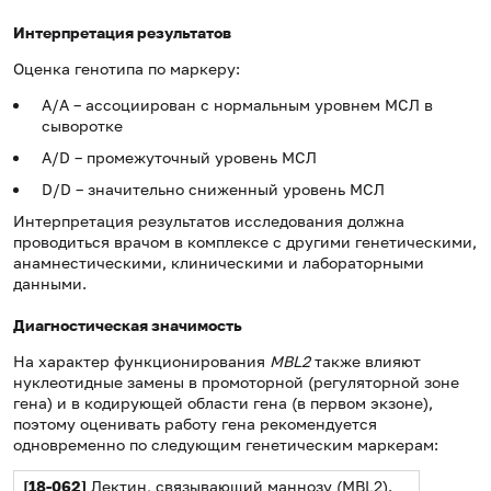
Интерпретация результатов
Оценка генотипа по маркеру:
А/А – ассоциирован с нормальным уровнем МСЛ в
сыворотке
А/D – промежуточный уровень МСЛ
D/D – значительно сниженный уровень МСЛ
Интерпретация результатов исследования должна
проводиться врачом в комплексе с другими генетическими,
анамнестическими, клиническими и лабораторными
данными.
Диагностическая значимость
На характер функционирования
MBL2
также влияют
нуклеотидные замены в промоторной (регуляторной зоне
гена) и в кодирующей области гена (в первом экзоне),
поэтому оценивать работу гена рекомендуется
одновременно по следующим генетическим маркерам:
[18-062]
Лектин, связывающий маннозу (MBL2).