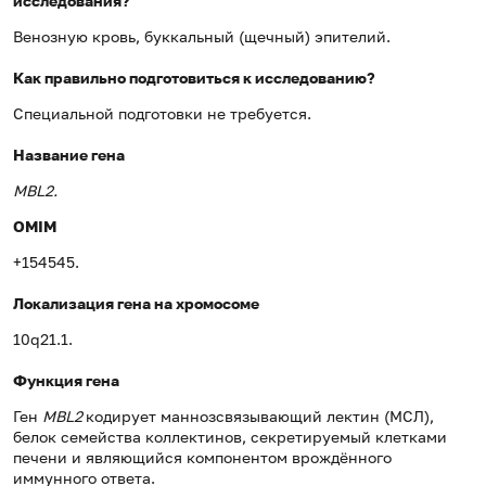
исследования?
Венозную кровь, буккальный (щечный) эпителий.
Как правильно подготовиться к исследованию?
Специальной подготовки не требуется.
Название гена
MBL2.
OMIM
+154545.
Локализация гена на хромосоме
10q21.1.
Функция гена
Ген
MBL2
кодирует маннозсвязывающий лектин (МСЛ),
белок семейства коллектинов, секретируемый клетками
печени и являющийся компонентом врождённого
иммунного ответа.