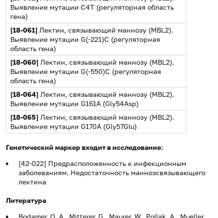
Выявление мутации C4T (регуляторная область
гена)
[18-061]
Лектин, связывающий маннозу (MBL2).
Выявление мутации G(-221)C (регуляторная
область гена)
[18-060]
Лектин, связывающий маннозу (MBL2).
Выявление мутации G(-550)C (регуляторная
область гена)
[18-064]
Лектин, связывающий маннозу (MBL2).
Выявление мутации G161A (Gly54Asp)
[18-065]
Лектин, связывающий маннозу (MBL2).
Выявление мутации G170A (Gly57Glu)
Генетический маркер входит в исследование:
[42-022] Предрасположенность к инфекционным
заболеваниям. Недостаточность маннозсвязывающего
лектина
Литература
Bodamer, O. A., Mitterer, G., Maurer, W., Pollak, A., Mueller,