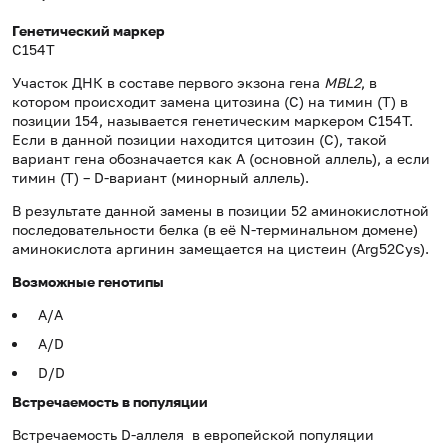
Генетический маркер
C154T
Участок ДНК в составе первого экзона гена
MBL2
, в
котором происходит замена цитозина (С) на тимин (Т) в
позиции 154, называется генетическим маркером C154T.
Если в данной позиции находится цитозин (С), такой
вариант гена обозначается как А (основной аллель), а если
тимин (Т) – D-вариант (минорный аллель).
В результате данной замены в позиции 52 аминокислотной
последовательности белка (в её N-терминальном домене)
аминокислота аргинин замещается на цистеин (Arg52Cys).
Возможные генотипы
А/А
А/D
D/D
Встречаемость в популяции
Встречаемость D-аллеля в европейской популяции