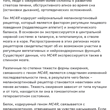
того, люди с ожирением более склонны к развитию
стеатоза печени, обструктивного апноэ во время сна
(остановки дыхания), ортопедических осложнений.
Ген
MC4R
кодирует нейрональный меланокортиновый
рецептор, который является фактором регуляции пищевого
поведения (подавляющим аппетит) и энергетического
баланса. В основном он экспрессируется в центральной
нервной системе: в таламусе, в гипоталамусе, в стволе
мозга и в коре. Распространение в этих регионах мозга
рецепторов свидетельствует об их возможном участии в
регуляции вегетативных и нейроэндокринных функций.
Существуют данные, что
MC4R
экспрессируется также в
спинном мозге.
Различные по степени тяжести формы ожирения,
связанного с геном
MC4R
, являются следствием изменений
последовательности гена, в результате чего белок –
меланокортиновый рецептор становится неактивен или
менее активен. Тяжесть ожирения зависит от типа мутации
и от того, находится ли она в гомозиготном или
гетерозиготном состоянии.
Белок, кодируемый геном
MC4R
, связывается с
меланокортином, отвечающим за чувство насыщения. Если