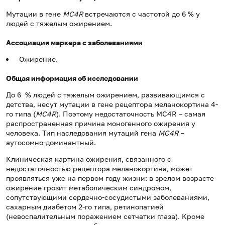
Мутации в гене
MC4R
встречаются с частотой до 6 % у
людей с тяжелым ожирением.
Ассоциация маркера с заболеваниями
Ожирение.
Общая информация об исследовании
До 6 % людей с тяжелым ожирением, развивающимся с
детства, несут мутации в гене рецептора меланокортина 4-
го типа (
MC4R
). Поэтому недостаточность MC4R – самая
распространенная причина моногенного ожирения у
человека. Тип наследования мутаций гена
MC4R
–
аутосомно-доминантный.
Клиническая картина ожирения, связанного с
недостаточностью рецептора меланокортина, может
проявляться уже на первом году жизни: в зрелом возрасте
ожирение грозит метаболическим синдромом,
сопутствующими сердечно-сосудистыми заболеваниями,
сахарным диабетом 2-го типа, ретинопатией
(невоспалительным поражением сетчатки глаза). Кроме