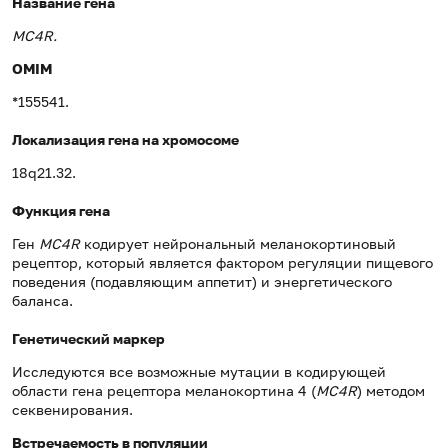
Название гена
MC4
R.
OMIM
*155541.
Локализация гена на хромосоме
18q21.32.
Функция гена
Ген
MC4R
кодирует нейрональный меланокортиновый
рецептор, который является фактором регуляции пищевого
поведения (подавляющим аппетит) и энергетического
баланса.
Генетический маркер
Исследуются все возможные мутации в кодирующей
области гена рецептора меланокортина 4 (
MC4R
) методом
секвенирования.
Встречаемость в популяции