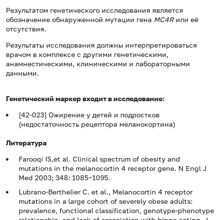
Результатом генетического исследования является
обозначение обнаруженной мутации гена
MC4R
или её
отсутствия.
Результаты исследования должны интерпретироваться
врачом в комплексе с другими генетическими,
анамнестическими, клиническими и лабораторными
данными.
Генетический маркер входит в исследование:
[42-023] Ожирение у детей и подростков
(недостаточность рецептора меланокортина)
Литература
Farooqi IS,et al. Clinical spectrum of obesity and
mutations in the melanocortin 4 receptor gene. N Engl J
Med 2003; 348: 1085−1095.
Lubrano-Berthelier C. et al., Melanocortin 4 receptor
mutations in a large cohort of severely obese adults:
prevalence, functional classification, genotype-phenotype
relationship, and lack of association with binge eating, J