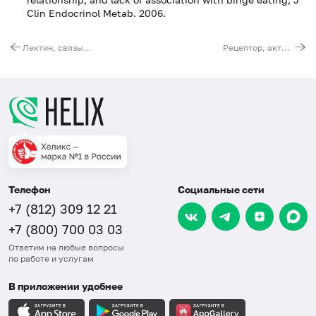
Clin Endocrinol Metab. 2006.
Лектин, связывающий маннозу (MBL2). Выявление мутации G170A (Gly57Glu)
Рецептор, активируемый пролифераторами пероксисом, дельта (PPARD). Выявление мутации A(-101-842)G
Телефон
Социальные сети
+7 (812) 309 12 21
+7 (800) 700 03 03
Ответим на любые вопросы
по работе и услугам
В приложении удобнее