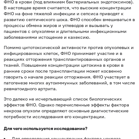
ФНО в крови (под влиянием бактериальных эндотоксинов).
В настоящее время считается, что высокие концентрации
ФНО на фоне тяжелой инфекции и сепсиса приводят к
развитию септического шока. ФНО способен вмешиваться в
процессы обмена жиров и углеводов и вызывать у
пациентов с опухолями и длительными инфекционными
заболеваниями истощение и кахексию.
Помимо цитотоксической активности против опухолевых и
инфицированных клеток, ФНО принимает участие и в
реакциях отторжения трансплантированных органов и
тканей. Повышение концентрации цитокина в крови в
ранние сроки после трансплантации может косвенно
говорить о начале реакции отторжения. ФНО участвует в
патогенезе многих аутоиммунных заболеваний, в том числе
ревматоидного артрита.
Это далеко не исчерпывающий список биологических
эффектов ФНО. Однако перечисленные эффекты фактора
некроза опухоли определяют основные диагностические
потребности исследования его концентрации.
Для чего используется исследование?
Для определения концентрации фактора некроза