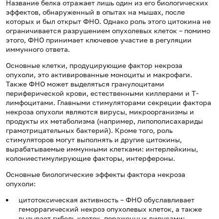
Название белка отражает лишь один из его биологических
эффектов, обнаруженный в опытах на мышах, после
которых и был открыт ФНО. Однако роль этого цитокина не
ограничивается разрушением опухолевых клеток – помимо
этого, ФНО принимает ключевое участие в регуляции
иммунного ответа.
Основные клетки, продуцирующие фактор некроза
опухоли, это активированные моноциты и макрофаги.
Также ФНО может выделяться гранулоцитами
периферической крови, естественными киллерами и Т-
лимфоцитами. Главными стимуляторами секреции фактора
некроза опухоли являются вирусы, микроорганизмы и
продукты их метаболизма (например, липополисахариды
грамотрицательных бактерий). Кроме того, роль
стимуляторов могут выполнять и другие цитокины,
вырабатываемые иммунными клетками: интерлейкины,
колониестимулирующие факторы, интерфероны.
Основные биологические эффекты фактора некроза
опухоли:
цитотоксическая активность – ФНО обуславливает
геморрагический некроз опухолевых клеток, а также
вызывает гибель клеток, пораженных вирусами;