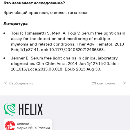
Кто назначает исследование?
Врач общей практики, онколог, гематолог.
Литература
Tosi P, Tomassetti S, Merli A, Polli V. Serum free light-chain
assay for the detection and monitoring of multiple
myeloma and related conditions. Ther Adv Hematol. 2013
Feb;4(1):37-41. doi: 10.1177/2040620712466863.
Jenner E. Serum free light chains in clinical laboratory
diagnostics. Clin Chim Acta. 2014 Jan 1;427:15-20. doi:
10.1016/j.cca.2013.08.018. Epub 2013 Aug 30.
Свободные каппа- и лямбда-цепи иммуноглобулинов в моче, IgG
С3 компонент комплемента