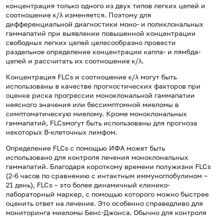
концентрация только одного из двух типов легких цепей и
соотношение κ/λ изменяется. Поэтому для
дифференциальной диагностики моно- и поликлональных
гаммапатий при выявлении повышенной концентрации
свободных легких цепей целесообразно провести
раздельное определение концентрации каппа- и лямбда-
цепей и рассчитать их соотношение κ/λ.
Концентрация FLCs и соотношение κ/λ могут быть
использованы в качестве прогностических факторов при
оценке риска прогрессии моноклональной гаммапатии
неясного значения или бессимптомной миеломы в
симптоматическую миелому. Кроме моноклональных
гаммапатий, FLCsмогут быть использованы для прогноза
некоторых В-клеточных лимфом.
Определение FLCs с помощью ИФА может быть
использовано для контроля лечения моноклональных
гаммапатий. Благодаря короткому времени полужизни FLCs
(2-6 часов по сравнению с интактным иммуноглобулином –
21 день), FLCs – это более динамичный клинико-
лабораторный маркер, с помощью которого можно быстрее
оценить ответ на лечение. Это особенно справедливо для
мониторинга миеломы Бенс-Джонса. Обычно для контроля