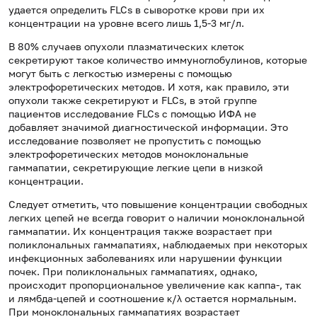
удается определить FLCs в сыворотке крови при их
концентрации на уровне всего лишь 1,5-3 мг/л.
В 80% случаев опухоли плазматических клеток
секретируют такое количество иммуноглобулинов, которые
могут быть с легкостью измерены с помощью
электрофоретических методов. И хотя, как правило, эти
опухоли также секретируют и FLCs, в этой группе
пациентов исследование FLCs с помощью ИФА не
добавляет значимой диагностической информации. Это
исследование позволяет не пропустить с помощью
электрофоретических методов моноклональные
гаммапатии, секретирующие легкие цепи в низкой
концентрации.
Следует отметить, что повышение концентрации свободных
легких цепей не всегда говорит о наличии моноклональной
гаммапатии. Их концентрация также возрастает при
поликлональных гаммапатиях, наблюдаемых при некоторых
инфекционных заболеваниях или нарушении функции
почек. При поликлональных гаммапатиях, однако,
происходит пропорциональное увеличение как каппа-, так
и лямбда-цепей и соотношение κ/λ остается нормальным.
При моноклональных гаммапатиях возрастает