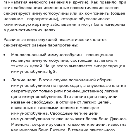
гаммапатия неясного значения и другие). Как правило, при
этих заболеваниях измененные плазматические клетки
секретируют иммуноглобулины или их компоненты (общее
название – парапротеины), которые обуславливают
клиническую картину заболевания и могут быть измерены
в диагностических целях.
Различные виды опухолей плазматических клеток
секретируют разные парапротеины:
Моноклональный иммуноглобулин – полноценная
молекула иммуноглобулина, состоящая из легких и
тяжелых цепей. Чаще всего выявляется гиперсекреция
иммуноглобулина IgG.
Легкие цепи. В этом случае полноценной сборки
иммуноглобулинов не происходит, а опухолевые клетки
секретируют только (или преимущественно) легкие
цепи иммуноглобулинов. Эти легкие цепи получили
название свободных, в отличие от легких цепей,
связанных с тяжелыми цепями в молекуле
иммуноглобулина. Свободные легкие цепи
иммуноглобулинов также называют белок Бенс-Джонса.
Миелома, секретирующая только легкие цепи, известна
как миелома Бенс-Джонса. В течение длительного