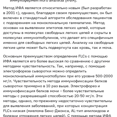
иммуноферментного анализа (ИФА).
Метод ИФА является относительно новым (был разработан
в 2001 г.), однако, благодаря своим преимуществам, он был
включен в стандартный алгоритм обследования пациентов
с подозрением на моноклональную гаммапатию. Метод
основан на выявлении эпитопов легких цепей, которые
доступны в молекулах свободных легких цепей и скрыты в
молекулах иммуноглобулинов, что делает его специфичным
именно для свободных легких цепей. Анализу на свободные
легкие цепи может быть подвергнута как кровь, так и моча.
Основным преимуществом определение FLCs с помощью
ИФА является его более высокая по сравнению с другими
методами чувствительность. Так, например, с помощью
электрофореза сыворотки можно определить
моноклональный иммуноглобулин при его уровне 500-2000
мг/л. Чувствительность метода иммунофиксации белков
сыворотки примерно в 10 раз выше. Электрофорез и
иммунофиксация белков мочи – более чувствительные
методы с разрешающей способностью 20-50 мг/л. Эти
методы, однако, по-прежнему недостаточно чувствительны
для выявления заболеваний, при которых концентрация
FLCs низкая (миелома Бенс-Джонса, AL-тип амилоидоза и
болезни отложения легких цепей). С помощью метода ИФА