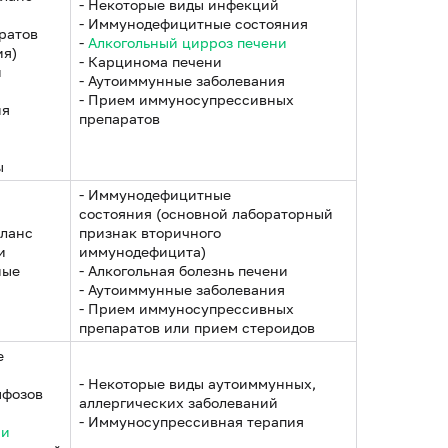
- Некоторые виды инфекций
- Иммунодефицитные состояния
ратов
-
Алкогольный цирроз печени
ия)
- Карцинома печени
и
- Аутоиммунные заболевания
- Прием иммуносупрессивных
ия
препаратов
ы
- Иммунодефицитные
состояния (основной лабораторный
аланс
признак вторичного
и
иммунодефицита)
ные
- Алкогольная болезнь печени
- Аутоиммунные заболевания
- Прием иммуносупрессивных
препаратов или прием стероидов
е
- Некоторые виды аутоиммунных,
мфозов
аллергических заболеваний
- Иммуносупрессивная терапия
ии