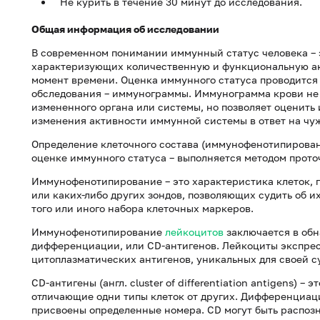
Не курить в течение 30 минут до исследования.
Общая информация об исследовании
В современном понимании иммунный статус человека – 
характеризующих ко­личественную и функциональную а
момент времени. Оценка иммунного статуса проводится
обследования – иммунограммы. Иммунограмма крови не 
измененного органа или системы, но позволяет оценить
изменения активности иммунной системы в ответ на чу
Определение клеточного состава (иммунофенотипирован
оценке иммунного статуса – выполняется методом прот
Иммунофенотипирование – это характеристика клеток, 
или каких-либо других зондов, позволяющих судить об 
того или иного набора клеточных маркеров.
Иммунофенотипирование
лейкоцитов
заключается в об
дифференциации, или CD-антигенов. Лейкоциты экспре
цитоплазматических антигенов, уникальных для своей с
CD-антигены (англ. cluster of differentiation antigens) –
отличающие одни типы клеток от других. Дифференциаци
присвоены определенные номера. CD могут быть распо