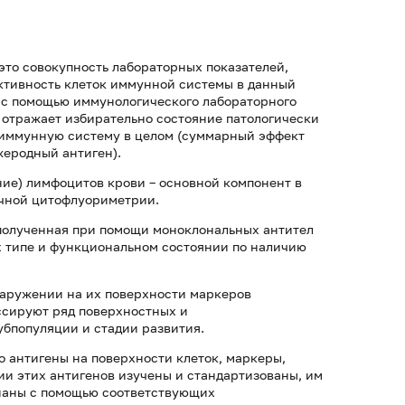
это совокупность лабораторных показателей,
ктивность клеток иммунной системы в данный
 с помощью иммунологического лабораторного
отража­ет избирательно состояние патологически
 иммунную систему в целом (сум­марный эффект
жеродный антиген).
ие) лимфоцитов крови – основной компонент в
очной цитофлуориметрии.
полученная при помощи моноклональных антител
их типе и функциональном состоянии по наличию
наружении на их поверхности маркеров
ссируют ряд поверхностных и
убпопуляции и стадии развития.
 это антигены на поверхности клеток, маркеры,
и этих антигенов изучены и стандартизованы, им
знаны с помощью соответствующих