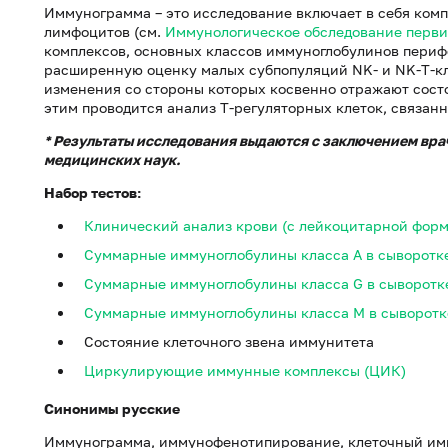
Иммунограмма – это исследование включает в себя ком
лимфоцитов (см.
Иммунологическое обследование перв
комплексов, основных классов иммуноглобулинов перифе
расширенную оценку малых субпопуляций NK- и NK-T-клето
изменения со стороны которых косвенно отражают сост
этим проводится анализ Т-регуляторных клеток, связанн
* Результаты исследования выдаются с заключением врач
медицинских наук.
Набор тестов:
Клинический анализ крови (c лейкоцитарной форм
Суммарные иммуноглобулины класса A в сыворотке
Суммарные иммуноглобулины класса G в сыворотке
Суммарные иммуноглобулины класса M в сыворотке
Состояние клеточного звена иммунитета
Циркулирующие иммунные комплексы (ЦИК)
Синонимы русские
Иммунограмма, иммунофенотипирование, клеточный имм