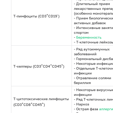
- Длительный прием
лекарственных препа
(особенно монотерап
+
-
T-лимфоциты (CD3
CD19
)
- Прием биологическ
активных добавок
- Интенсивные занят
спортом
-
Беременность
- T-клеточные лейкоз
- Ряд аутоиммунных
заболеваний
- Гормональный дисб
- Некоторые инфекци
+
+
+
T-хелперы (CD3
CD4
CD45
)
- Отдельные T-клеточ
инфекции
- Отравление солями
бериллия
- Некоторые вирусны
инфекции
T-цитотоксические лимфоциты
- Ряд T-клеточных ли
+
+
+
- Наркоз
(CD3
CD8
CD45
)
- Острая фаза
аллерг