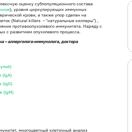
плексную оценку субпопуляционного состава
ичное
), уровня циркулирующих иммунных
рической крови, а также упор сделан на
к (Natural killers – "натуральные киллеры") ,
ояние противоопухолевого иммунитета. Наряду с
ых с развитием опухолевого процесса.
а – аллерголога-иммунолога, доктора
улой)
 (IgA)
 (IgG)
 (IgM)
унитет, многоцветный клеточный анализ