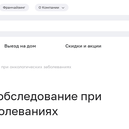
Франчайзинг
О Компании
Выезд на дом
Скидки и акции
 при онкологических заболеваниях
обследование при
олеваниях