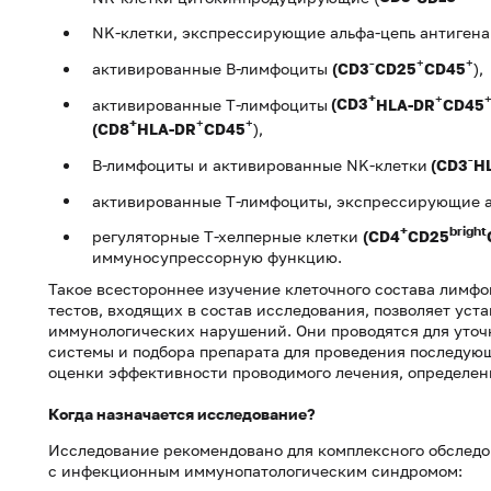
NK-клетки, экспрессирующие альфа-цепь антиген
-
+
+
активированные В-лимфоциты
(CD3
CD
25
CD
45
),
+
+
активированные Т-лимфоциты
(CD3
HLA
-
DR
CD
45
+
+
+
(CD8
HLA
-
DR
CD
45
),
-
В-лимфоциты и активированные NK-клетки
(CD3
H
активированные Т-лимфоциты, экспрессирующие а
+
bright
регуляторные Т-хелперные клетки
(
CD
4
CD
25
иммуносупрессорную функцию.
Такое всестороннее изучение клеточного состава лимфо
тестов, входящих в состав исследования, позволяет уст
иммунологических нарушений. Они про­водятся для уто
системы и подбора препарата для проведения последую
оценки эффективности проводимого лечения, определени
Когда назначается исследование?
Исследование рекомендовано для комплексного обследо
с инфекционным иммунопатологическим синдромом: