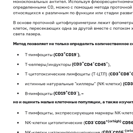
моноклональных антител. Используя флюоресцентномеч
определенными CD, можно с помощью метода проточной
относящихся к различным по функции или стадии разви
В основе проточной цитофлуориметрии лежит фотометр
клеток, пересекающих одна за другой вместе с потоком
света лазера.
Метод позволяет не только определить количественное 
+
-
Т-лимфоциты
(
CD
3
CD
19
)
,
+
+
+
Т-хелперы/индукторы
(CD3
CD
4
CD
45
),
+
+
Т-цитотоксические лимфоциты (Т-ЦТЛ) (
CD3
CD
8
истинные натуральные "киллеры" (NK-клетки)
(CD3
+
-
В-лимфоциты
(CD19
CD3
)
, –
но и оценить малые клеточные популяции, а также изучи
Т-лимфоциты, экспрессирующие маркеры NK-клеток
-
+(
or
high
)
NK-клетки цитолитические (
CD3
CD
16
CD
5
-
-(
or
l
NK-клетки цитокинпродуцирующие (
CD3
CD
16