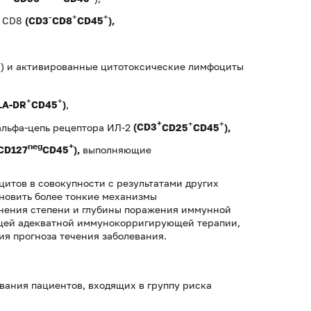
-
+
+
а CD8
(CD3
С
D
8
CD
45
),
+
) и активированные цитотоксические лимфоциты
+
+
LA
-
DR
CD
45
)
,
+
+
+
льфа-цепь рецептора ИЛ-2
(CD3
CD
25
CD
45
),
neg
+
CD
127
CD
45
),
выполняющие
цитов в совокупности с результатами других
ановить более тонкие механизмы
чнения степени и глубины поражения иммунной
щей адек­ватной иммунокорригирующей терапии,
я прогноза течения заболевания.
вания пациентов, входящих в группу риска