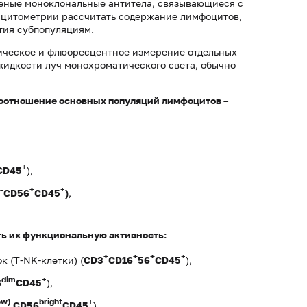
еные моноклональные антитела, связывающиеся с
 цитометрии рассчитать содержание лимфоцитов,
тия субпопуляциям.
ическое и флюоресцентное измерение отдельных
 жидкости луч монохроматического света, обычно
соотношение основных популяций лимфоцитов –
+
CD
45
),
-
+
+
CD
56
CD
45
)
,
ть их функциональную активность:
+
+
+
+
 (Т-NK-клетки) (
CD3
CD16
56
CD
45
),
dim
+
6
CD
45
),
ow
)
bright
+
CD
56
CD
45
),