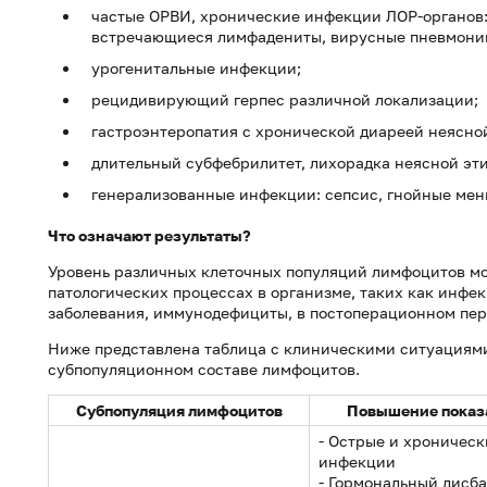
частые ОРВИ, хронические инфекции ЛОР-органов:
встречающиеся лимфадениты, вирусные пневмонии
урогенитальные инфекции;
рецидивирующий герпес различной локализации;
гастроэнтеропатия с хронической диареей неясной
длительный субфебрилитет, лихорадка неясной эти
генерализованные инфекции: сепсис, гнойные мени
Что означают результаты?
Уровень различных клеточных популяций лимфоцитов м
патологических процессах в организме, таких как инфе
заболевания, иммунодефициты, в постоперационном пер
Ниже представлена таблица с клиническими ситуациями
субпопуляционном составе лимфоцитов.
Субпопуляция лимфоцитов
Повышение показ
- Острые и хроническ
инфекции
- Гормональный дисб