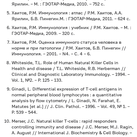
Ярилин. – М. : ГЭОТАР-Медиа, 2010. – 752 с.
Хаитов, Р.М. Иммунология : атлас / Р.М. Хаитов, А.А.
Ярилин, Б.В. Пинегин.М. : ГЭОТАР-Медиа, 2011. – 624 с.
Хаитов, Р.М. Иммунология : учебник / Р.М. Хаитов. – М. :
ГЭОТАР-Медиа, 2009. – 320 с.
Хаитов, Р.М. Оценка иммунного статуса человека в
норме и при патологии / Р.М. Хаитов, Б.В. Пинегин //
Иммунология. – 2001. – N4. – С. 4 – 6.
Whiteside, T.L. Role of Human Natural Killer Cells in
Health and disease / T.L. Whiteside, R.B. Herberman //
Clinical and Diagnostic Laboratory Immunology. – 1994. –
Vol. 1, №2. – P. 125 – 133.
Ginadi, L. Differential expression of T-cell antigens in
normal peripheral blood lymphocytes : a quantitative
analysis by flow cytometry / L. Ginadi, N. Farahat, E.
Matutes [et al.] // J. Clin. Pathol. – 1996. – Vol. 49, № 1. –
P. 539 – 544.
Merser, J.C. Natural killer T-cells : rapid responders
controlling immunity and disease / J.C. Merser, M.J. Ragin,
A. August // International J. Biochemistry & Cell Biology. –