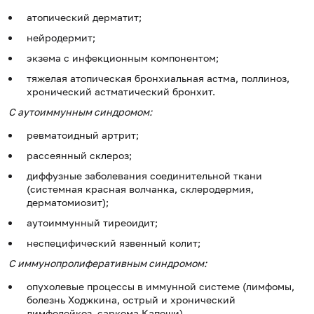
атопический дерматит;
нейродермит;
экзема с инфекционным компонентом;
тяжелая атопическая бронхиальная астма, поллиноз,
хронический астматический бронхит.
С аутоиммунным синдромом:
ревматоидный артрит;
рассеянный склероз;
диффузные заболевания соединительной ткани
(системная красная волчанка, склеродермия,
дерматомиозит);
аутоиммунный тиреоидит;
неспецифический язвенный колит;
С иммунопролиферативным синдромом:
опухолевые процессы в иммунной системе (лимфомы,
болезнь Ходжкина, острый и хронический
лимфолейкоз, саркома Капоши).