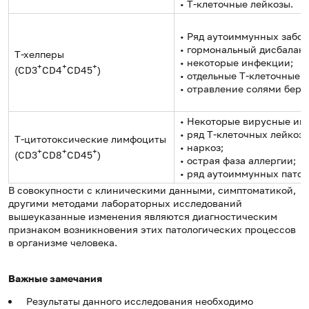
• Т-клеточные лейкозы.
• Ряд аутоиммунных забол
• гормональный дисбаланс
Т-хелперы
• некоторые инфекции;
+
+
+
(CD3
CD4
CD45
)
• отдельные Т-клеточные 
• отравление солями бери
• Некоторые вирусные ин
• ряд Т-клеточных лейкозо
Т-цитотоксические лимфоциты
• наркоз;
+
+
+
(CD3
CD8
CD45
)
• острая фаза аллергии;
• ряд аутоиммунных патол
В совокупности с клиническими данными, симптоматикой,
другими методами лабораторных исследований
вышеуказанные изменения являются диагностическим
признаком возникновения этих патологических процессов
в организме человека.
Важные замечания
Результаты данного исследования необходимо