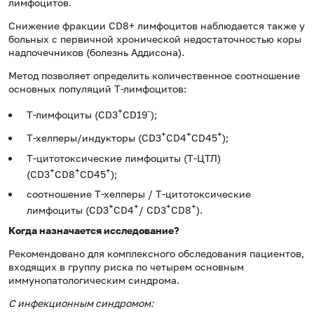
лимфоцитов.
Снижение фракции СD8+ лимфоцитов наблюдается также у
больных с первичной хронической недостаточностью коры
надпочечников (болезнь Аддисона).
Метод позволяет определить количественное соотношение
основных популяций Т-лимфоцитов:
+
-
Т-лимфоциты (CD3
CD19
);
+
+
+
Т-хелперы/индукторы
(
CD3
CD4
CD45
);
Т-цитотоксические лимфоциты (Т-ЦТЛ)
+
+
+
(
CD3
CD8
CD45
);
соотношение Т-хелперы
/ Т-цитотоксические
+
+
+
+
лимфоциты (CD3
CD4
/ CD3
CD8
).
Когда назначается исследование?
Рекомендовано для комплексного обследования пациентов,
входящих в группу риска по четырем основным
иммунопатологическим синдрома.
С инфекционным синдромом: