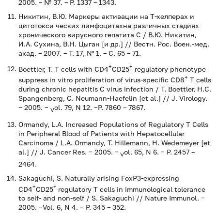
2005. – № 37. – P. 1337 – 1343.
Никитин, В.Ю. Маркеры активации на Т-хелперах и
цитотокси ческих лимфоцитахна различных стадиях
хронического вирусного гепатита С / В.Ю. Никитин,
И.А. Сухина, В.Н. Цыган [и др.] // Вестн. Рос. Воен.-мед.
акад. – 2007. – Т. 17, № 1. – С. 65 – 71.
+
+
Boettler, T. T cells with CD4
CD25
regulatory phenotype
+
suppress in vitro proliferation of virus-specific CD8
T cells
during chronic hepatitis C virus infection / T. Boettler, H.C.
Spangenberg, C. Neumann-Haefelin [et al.] // J. Virology.
− 2005. −
ol. 79, N 12. −P. 7860 – 7867.
V
Ormandy, L.A. Increased Populations of Regulatory T Cells
in Peripheral Blood of Patients with Hepatocellular
Carcinoma / L.A. Ormandy, T. Hillemann, H. Wedemeyer [et
al.] // J. Cancer Res. − 2005. −
ol. 65, N 6. − P. 2457 –
V
2464.
Sakaguchi, S. Naturally arising FoxP3-expressing
+
+
CD4
CD25
regulatory T cells in immunological tolerance
to self- and non-self / S. Sakaguchi // Nature Immunol. −
2005. −Vol. 6, N 4. − P. 345 – 352.