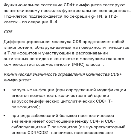
Функциональное состояние CD4+ лимфоцитов тестируют
по цитокиновому профилю: функциональная полноценность
Th1–клеток подтверждается по секреции g-IFN, а Th2-
клеток – по секреции IL-4.
СD8
Дифференцировочная молекула CD8 представляет собой
гликопротеин, обнаруживаемый на поверхности тимоцитов
и Т-лимфоцитов и участвующий в распознавании
антигенных пептидов в контексте с молекулами главного
комплекса гистосовместимости (MHC) класса I.
Клиническая значимость определения количества СD8+
лимфоцитов:
вирусные инфекции (при определенной модификации
имеется возможность количественной оценки
вирусоспецифических цитолитических CD8+ Т-
лимфоцитов);
при ряде заболеваний большое прогностическое
значение имеет соотношение между CD4- и CD8-
субпопуляциями Т-лимфоцитов (иммунорегуляторный
индекс CD4/CD8); например, прогрессирующее