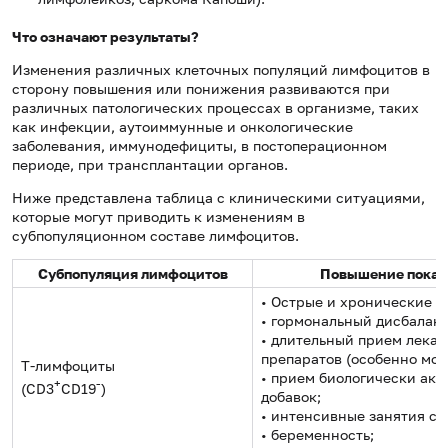
Что означают результаты?
Изменения различных клеточных популяций лимфоцитов в
сторону повышения или понижения развиваются при
различных патологических процессах в организме, таких
как инфекции, аутоиммунные и онкологические
заболевания, иммунодефициты, в постоперационном
периоде, при трансплантации органов.
Ниже представлена таблица с клиническими ситуациями,
которые могут приводить к изменениям в
субпопуляционном составе лимфоцитов.
Субпопуляция лимфоцитов
Повышение показ
• Острые и хронические 
• гормональный дисбаланс
• длительный прием лека
препаратов (особенно мон
T-лимфоциты
• прием биологически ак
+
-
(CD3
CD19
)
добавок;
• интенсивные занятия сп
• беременность;