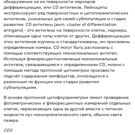
обнаружении на их поверхности маркеров
дифференциации, или CD антигенов. Лейкоциты
экспрессируют ряд поверхностных и цитоплазматических
антигенов, уникальных для своей субпопуляции и стадии
развития. CD антигены (англ. cluster of differentiation
antigens) - это антигены на поверхности клеток, маркеры,
отличающие одни типы клеток от других. Дифференциации
этих антигенов изучены и стандартизованы, им присвоены
определенные номера. CD могут быть распознаны с
помощью соответствующих моноклональных антител.
Используя флюоресцентно-меченые моноклональные
антитела, связывающиеся с определенными CD, можно с
помощью метода проточной цитометрии произвести
подсчёт содержания лимфоцитов, относящихся к
различным по функции или стадии развития
субпопуляциям.
В основе проточной цитофлуориметрии лежит проведение
фотометрических и флюоресцентных измерений отдельных
клеток, пересекающих одна за другой вместе с потоком
жидкости луч монохроматического света, обычно света
лазера.
СD3