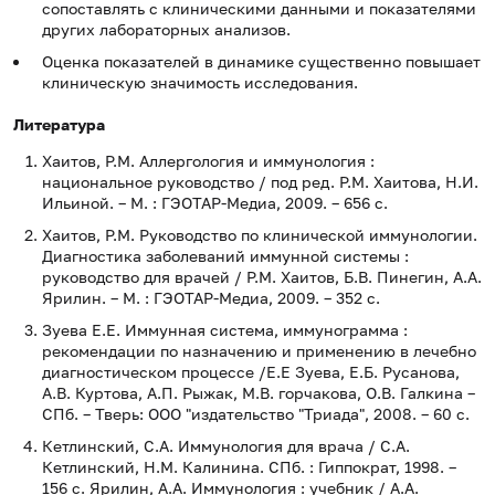
сопоставлять с клиническими данными и показателями
других лабораторных анализов.
Оценка показателей в динамике существенно повышает
клиническую значимость исследования.
Литература
Хаитов, Р.М. Аллергология и иммунология :
национальное руководство / под ред. Р.М. Хаитова, Н.И.
Ильиной. – М. : ГЭОТАР-Медиа, 2009. – 656 с.
Хаитов, Р.М. Руководство по клинической иммунологии.
Диагностика заболеваний иммунной системы :
руководство для врачей / Р.М. Хаитов, Б.В. Пинегин, А.А.
Ярилин. – М. : ГЭОТАР-Медиа, 2009. – 352 с.
Зуева Е.Е. Иммунная система, иммунограмма :
рекомендации по назначению и применению в лечебно
диагностическом процессе /Е.Е Зуева, Е.Б. Русанова,
А.В. Куртова, А.П. Рыжак, М.В. горчакова, О.В. Галкина –
СПб. – Тверь: ООО "издательство "Триада", 2008. – 60 с.
Кетлинский, С.А. Иммунология для врача / С.А.
Кетлинский, Н.М. Калинина. СПб. : Гиппократ, 1998. –
156 с. Ярилин, А.А. Иммунология : учебник / А.А.