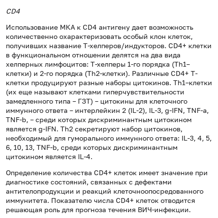
СD4
Использование МКА к CD4 антигену дает возможность
количественно охарактеризовать особый клон клеток,
получивших название Т-хелперов/индукторов. СD4+ клетки
в функциональном отношении делятся на два вида
хелперных лимфоцитов: Т-хелперы 1-го порядка (Th1–
клетки) и 2-го порядка (Th2-клетки). Различные CD4+ Т-
клетки продуцируют разные наборы цитокинов. Th1–клетки
(их еще называют клетками гиперчувствительности
замедленного типа – ГЗТ) – цитокины для клеточного
иммунного ответа – интерлейкин 2 (IL-2), IL-3, g-IFN, TNF-a,
TNF-b, – среди которых дискриминантным цитокином
является g-IFN. Th2 секретируют набор цитокинов,
необходимый для гуморального иммунного ответа: IL-3, 4, 5,
6, 10, 13, TNF-b, среди которых дискриминантным
цитокином является IL-4.
Определение количества CD4+ клеток имеет значение при
диагностике состояний, связанных с дефектами
антителопродукции и реакций клеточноопосредованного
иммунитета. Показателю числа CD4+ клеток отводится
решающая роль для прогноза течения ВИЧ-инфекции.