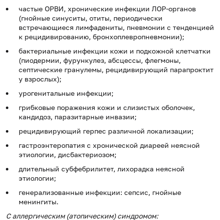
частые ОРВИ, хронические инфекции ЛОР-органов
(гнойные синуситы, отиты, периодически
встречающиеся лимфадениты, пневмонии с тенденцией
к рецидивированию, бронхоплевропневмонии);
бактериальные инфекции кожи и подкожной клетчатки
(пиодермии, фурункулез, абсцессы, флегмоны,
септические гранулемы, рецидивирующий парапроктит
у взрослых);
урогенитальные инфекции;
грибковые поражения кожи и слизистых оболочек,
кандидоз, паразитарные инвазии;
рецидивирующий герпес различной локализации;
гастроэнтеропатия с хронической диареей неясной
этиологии, дисбактериозом;
длительный субфебрилитет, лихорадка неясной
этиологии;
генерализованные инфекции: сепсис, гнойные
менингиты.
С аллергическим (атопическим) синдромом: