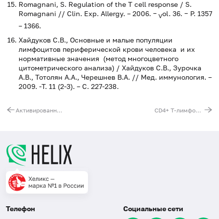
Romagnani, S. Regulation of the T cell response / S.
Romagnani // Clin. Exp. Allergy. – 2006. −
ol. 36. − P. 1357
V
– 1366.
Хайдуков С.В., Основные и малые популяции
лимфоцитов периферической крови человека и их
нормативные значения (метод многоцветного
цитометрического анализа) / Хайдуков С.В., Зурочка
А.В., Тотолян А.А., Черешнев В.А. // Мед. иммунология. –
2009. -Т. 11 (2-3). – С. 227-238.
Активированные лимфоциты (CD3+HLA-DR+, CD3-HLA DR+)
CD4+ Т-лимфоциты, % и абсолютное количество (Т-хелперы, CD4+ T-cells, Percent and Absolute)
Телефон
Социальные сети