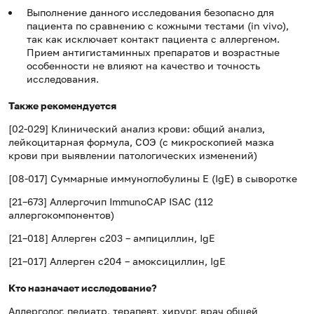
Выполнение данного исследования безопасно для
пациента по сравнению с кожными тестами (in vivo),
так как исключает контакт пациента с аллергеном.
Прием антигистаминных препаратов и возрастные
особенности не влияют на качество и точность
исследования.
Также рекомендуется
[02-029] Клинический анализ крови: общий анализ,
лейкоцитарная формула, СОЭ (с микроскопией мазка
крови при выявлении патологических изменений)
[08-017] Суммарные иммуноглобулины E (IgE) в сыворотке
[21–673] Аллергочип ImmunoCAP ISAC (112
аллергокомпонентов)
[21–018] Аллерген c203 – ампициллин, IgE
[21–017] Аллерген c204 – амоксициллин, IgE
Кто назначает исследование?
Аллерголог, педиатр, терапевт, хирург, врач общей