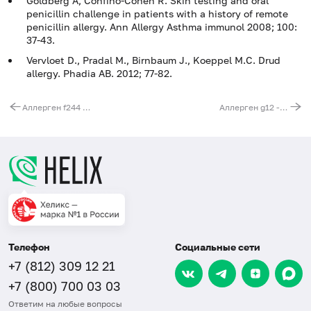
Goldberg A, Confino-Cohen R. Skin testing and oral
penicillin challenge in patients with a history of remote
penicillin allergy. Ann Allergy Asthma immunol 2008; 100:
37-43.
Vervloet D., Pradal M., Birnbaum J., Koeppel M.C. Drud
allergy. Phadia AB. 2012; 77-82.
Аллерген f244 - огурец, IgE
Аллерген g12 - рожь культивированная, IgE
Телефон
Социальные сети
+7 (812) 309 12 21
+7 (800) 700 03 03
Ответим на любые вопросы