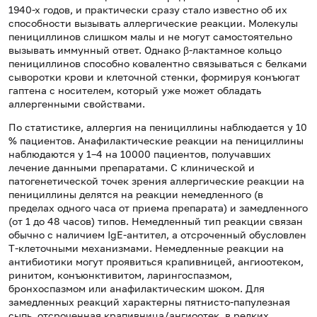
1940-х годов, и практически сразу стало известно об их
способности вызывать аллергические реакции. Молекулы
пенициллинов слишком малы и не могут самостоятельно
вызывать иммунный ответ. Однако β-лактамное кольцо
пенициллинов способно ковалентно связываться с белками
сыворотки крови и клеточной стенки, формируя конъюгат
гаптена с носителем, который уже может обладать
аллергенными свойствами.
По статистике, аллергия на пенициллины наблюдается у 10
% пациентов. Анафилактические реакции на пенициллины
наблюдаются у 1–4 на 10000 пациентов, получавших
лечение данными препаратами. С клинической и
патогенетической точек зрения аллергические реакции на
пенициллины делятся на реакции немедленного (в
пределах одного часа от приема препарата) и замедленного
(от 1 до 48 часов) типов. Немедленный тип реакции связан
обычно с наличием IgE-антител, а отсроченный обусловлен
Т-клеточными механизмами. Немедленные реакции на
антибиотики могут проявиться крапивницей, ангиоотеком,
ринитом, конъюнктивитом, ларингоспазмом,
бронхоспазмом или анафилактическим шоком. Для
замедленных реакций характерны пятнисто-папулезная
сыпь, отсроченная крапивница/ангиоотек, в редких