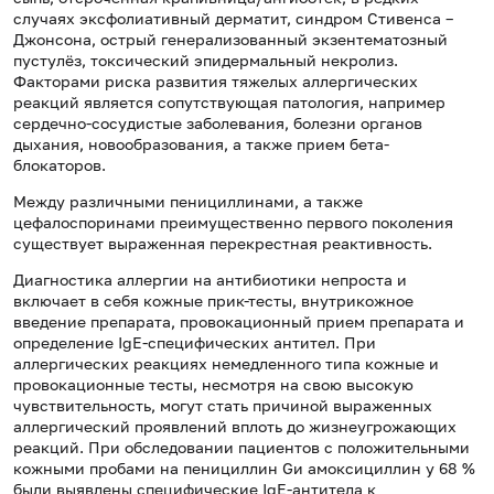
случаях эксфолиативный дерматит, синдром Стивенса –
Джонсона, острый генерализованный экзентематозный
пустулёз, токсический эпидермальный некролиз.
Факторами риска развития тяжелых аллергических
реакций является сопутствующая патология, например
сердечно-сосудистые заболевания, болезни органов
дыхания, новообразования, а также прием бета-
блокаторов.
Между различными пенициллинами, а также
цефалоспоринами преимущественно первого поколения
существует выраженная перекрестная реактивность.
Диагностика аллергии на антибиотики непроста и
включает в себя кожные прик-тесты, внутрикожное
введение препарата, провокационный прием препарата и
определение IgE-специфических антител. При
аллергических реакциях немедленного типа кожные и
провокационные тесты, несмотря на свою высокую
чувствительность, могут стать причиной выраженных
аллергический проявлений вплоть до жизнеугрожающих
реакций. При обследовании пациентов с положительными
кожными пробами на пенициллин Gи амоксициллин у 68 %
были выявлены специфические IgE-антитела к