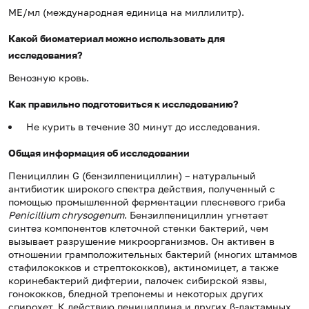
МЕ/мл (международная единица на миллилитр).
Какой биоматериал можно использовать для
исследования?
Венозную кровь.
Как правильно подготовиться к исследованию?
Не курить в течение 30 минут до исследования.
Общая информация об исследовании
Пенициллин G (бензилпенициллин) – натуральный
антибиотик широкого спектра действия, полученный с
помощью промышленной ферментации плесневого гриба
Penicillium chrysogenum
. Бензилпенициллин угнетает
синтез компонентов клеточной стенки бактерий, чем
вызывает разрушение микроорганизмов. Он активен в
отношении грамположительных бактерий (многих штаммов
стафилококков и стрептококков), актиномицет, а также
коринебактерий дифтерии, палочек сибирской язвы,
гонококков, бледной трепонемы и некоторых других
спирохет. К действию пенициллина и других β-лактамных