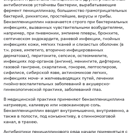
антибиотиков устойчивы бактерии, вырабатывающие
фермент пенициллиназу, большинство грамотрицательных
бактерий, риккетсии, простейшие, вирусы и грибы.
Бензилпенициллин назначается строго при бактериальных
инфекциях, вызванных чувствительными возбудителями,
например, при пневмонии, эмпиеме плевры, бронхите,
септическом эндокардите, раневой инфекции, гнойных
инфекциях кожи, мягких тканей и слизистых оболочек (в
т.ч. роже, импетиго, вторично инфицированных
дерматозах), перитоните, сепсисе, остеомиелите,
инфекциях лор-органов (ангине), менингите, дифтерии,
газовой гангрене, скарлатине, гонорее, лептоспирозе,
сифилисе, сибирской язве, актиномикозе легких,
инфекциях моче- и желчевыводящих путей, лечении
гнойно-воспалительных заболеваний в акушерско-
гинекологической практике, заболеваний глаз.
В медицинской практике применяют бензилпенициллина
натриевую, калиевую или новокаиновую соль.
Бензилпенициллин вводят внутримышечно, внутривенно, а
также в полости, под конъюнктиву, в спинномозговой
канал, в трахею.
Антибиотики пенициллинового ряда начали применяться с