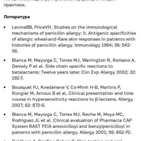
практики.
Литература
LevineBB, PriceVH. Studies on the immunological
mechanisms of penicillin allergy: II. Antigenic specificities
of allergic wheal-and-flare skin responses in patients with
histories of penicillin allergy. Immunology 1964; 36: 542-
56.
Blanca M, Mayorga C, Torres MJ, Warrington R, Romano A,
Demoly P et al. Side chain specific reactions to
betalactams: Twelve years later. Clin Exp Allergy 2002; 32:
192-7.
Bousquet PJ, Kvedariene V, Co-Minh H-B, Martins P,
Rongier M, Arnoux B et al. Clinical presentation and time
course in hypersensitivity reactions to β-lactams. Allergy
2007; 62: 872-6.
Blanca M, Mayorga C, Torres MJ, Reche M, Moya MC,
Rodriguez JL et al. Clinical evaluation of Pharmacia CAP
System RAST FEIA amoxicilloyl and benzylpenicilloyl in
patients with penicillin allergy. Allergy 2001; 56: 862-70.