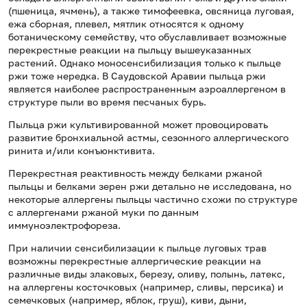
(пшеница, ячмень), а также тимофеевка, овсяница луговая,
ежа сборная, плевел, мятлик относятся к одному
ботаническому семейству, что обуславливает возможные
перекрестные реакции на пыльцу вышеуказанных
растений. Однако моносенсибилизация только к пыльце
ржи тоже нередка. В Саудовской Аравии пыльца ржи
является наиболее распространенным аэроаллергеном в
структуре пыли во время песчаных бурь.
Пыльца ржи культивированной может провоцировать
развитие бронхиальной астмы, сезонного аллергического
ринита и/или конъюнктивита.
Перекрестная реактивность между белками ржаной
пыльцы и белками зерен ржи детально не исследована, но
некоторые аллергены пыльцы частично схожи по структуре
с аллергенами ржаной муки по данным
иммуноэлектрофореза.
При наличии сенсибилизации к пыльце луговых трав
возможны перекрестные аллергические реакции на
различные виды злаковых, березу, оливу, полынь, латекс,
на аллергены косточковых (например, сливы, персика) и
семечковых (например, яблок, груш), киви, дыни,