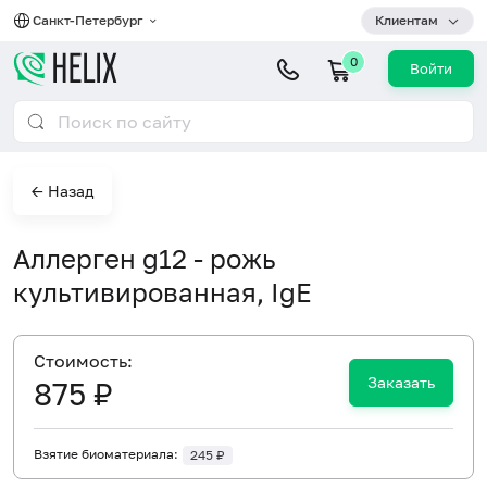
Санкт-Петербург
Клиентам
0
Войти
← Назад
Аллерген g12 - рожь
культивированная, IgE
Cтоимость:
Заказать
875 ₽
Взятие биоматериала:
245 ₽