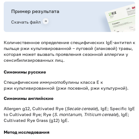
Пример результата
Скачать файл
Количественное определение специфических IgE-антител к
пыльце ржи культивированной – луговой (злаковой) травы,
которая может вызвать проявления сезонной аллергии у
сенсибилизированных лиц.
Синонимы русские
Специфические иммуноглобулины класса Е к
ржи культивированной (ржи посевной, ржи культурной).
Синонимы
английские
Allergen g12, Cultivated Rye (
Secale cereale
), IgE; Specific IgE
to Cultivated Rye; Rye (
S. montanum
,
Triticum cereale
), IgE;
Cultivated Rye Grass (g12) IgE.
Метод исследования