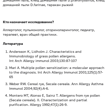
домашняя пыль, клещ домашней пыли D.pteronyssinus, клещ
домашней пыли D.farinae, таракан рыжий
Кто назначает исследование?
Аллерголог, пульмонолог, оториноларинголог, педиатр,
терапевт, врач общей практики.
Литература
Andersson K, Lidholm J. Characteristics and
Immunobiology of grass pollen allergens.
Int Arch Allergy immunol 2003;130:87-107
Mari A. Multiple pollen sensitization: a molecular approach
to the diagnosis. Int Arch Allergy Immunol 2001;125(1):57-
65
Weber RW. Cereal rye, Secale cereale. Ann Allergy Asthma
Immunol 2004;92(4):A-6.
Montero MT, Alonso E, Sainz T. Allergens from rye pollen
(Secale cereale). II. Characterization and partial
purification. Allergy 1992;47(1):26-9.