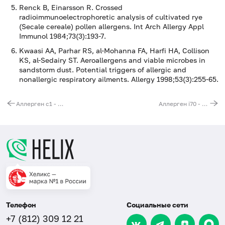
Renck B, Einarsson R. Crossed
radioimmunoelectrophoretic analysis of cultivated rye
(Secale cereale) pollen allergens. Int Arch Allergy Appl
Immunol 1984;73(3):193-7.
Kwaasi AA, Parhar RS, al-Mohanna FA, Harfi HA, Collison
KS, al-Sedairy ST. Aeroallergens and viable microbes in
sandstorm dust. Potential triggers of allergic and
nonallergic respiratory ailments. Allergy 1998;53(3):255-65.
Аллерген c1 - пенициллин G, IgE
Аллерген i70 - рыжий муравей, IgE
Телефон
Социальные сети
+7 (812) 309 12 21