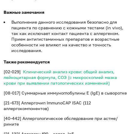
Важные замечания
Выполнение данного исследования безопасно для
пациента по сравнению с кожными тестами (in vivo),
так как исключает контакт пациента с аллергеном.
Прием антигистаминных препаратов и возрастные
особенности не влияют на качество и точность
исследования.
Также рекомендуется
[02-029]
Клинический анализ крови: общий анализ,
лейкоцитарная формула, СОЭ (с микроскопией мазка
крови при выявлении патологических изменений)
[08-017] Суммарные иммуноглобулины E (IgE) в сыворотке
[21–673] Аллергочип ImmunoCAP ISAC (112
аллергокомпонентов)
[40-442] Аллергологическое обследование при астме/
рините
[21–132] Аллерген f90 – солод, IgE