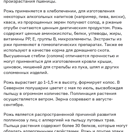
произрастания пшеницы.
Рожь применяется в хлебопечении, для изготовления
некоторых алкогольных напитков (например, пива, виски),
кваса, из пророщенных зерен получают солод, а ржаные
отруби считаются ценным диетическим продуктом. Рожь
содержит ценные аминокислоты, белки, углеводы, жиры,
витамины РР, Е, группы В, микроэлементы. Экстракты из
ржи применяют в гомеопатических препаратах. Также ее
используют в качестве корма для домашнего скота.
Высушенные стебли (солома) отличаются прочностью и
могут применяться для изготовления кровли крыши,
циновок, мишеней для стрельбы из лука, шляп и других
соломенных изделий.
Рожь вырастает до 1–1,5 м в высоту, формирует колос. В
Северном полушарии цветет с мая по июль, высвобождая
пыльцу в огромном количестве. Поллинация растения
осуществляется ветром. Зерна созревают в августе-
сентябре.
Рожь является распространенной причиной развития
поллиноза у лиц с аллергией на пыльцу луговых трав.
Пыльца растения содержит более 30 белков, которые могут
обладать аллергенными свойствами. Рожь и другие злаки