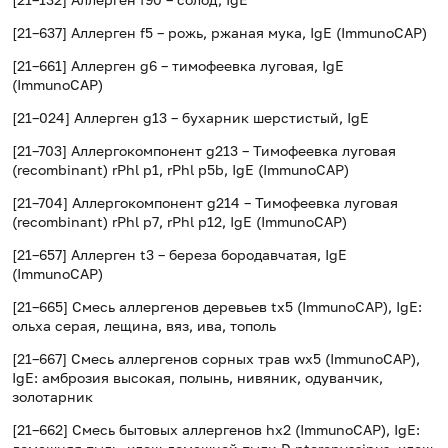
[21–637] Аллерген f5 – рожь, ржаная мука, IgE (ImmunoCAP)
[21–661] Аллерген g6 – тимофеевка луговая, IgE
(ImmunoCAP)
[21–024] Аллерген g13 – бухарник шерстистый, IgE
[21–703] Аллергокомпонент g213 – Тимофеевка луговая
(recombinant) rPhl p1, rPhl p5b, IgE (ImmunoCAP)
[21–704] Аллергокомпонент g214 – Тимофеевка луговая
(recombinant) rPhl p7, rPhl p12, IgE (ImmunoCAP)
[21–657] Аллерген t3 – береза бородавчатая, IgE
(ImmunoCAP)
[21–665] Смесь аллергенов деревьев tx5 (ImmunoCAP), IgE:
ольха серая, лещина, вяз, ива, тополь
[21–667] Смесь аллергенов сорных трав wx5 (ImmunoCAP),
IgE: амброзия высокая, полынь, нивяник, одуванчик,
золотарник
[21–662] Смесь бытовых аллергенов hx2 (ImmunoCAP), IgE: