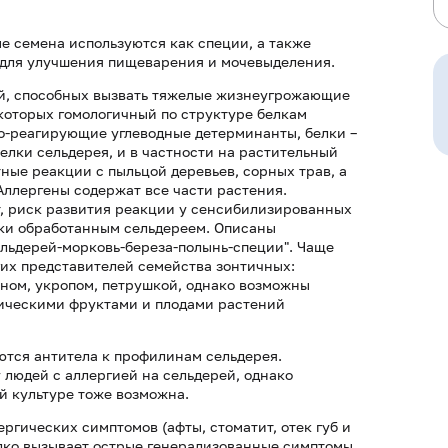
е семена используются как специи, а также
в для улучшения пищеварения и мочевыделения.
ей, способных вызвать тяжелые жизнеугрожающие
которых гомологичный по структуре белкам
о-реагирующие углеводные детерминанты, белки –
елки сельдерея, и в частности на растительный
ные реакции с пыльцой деревьев, сорных трав, а
ллергены содержат все части растения.
т, риск развития реакции у сенсибилизированных
ки обработанным сельдереем. Описаны
ельдерей-морковь-береза-полынь-специи". Чаще
их представителей семейства зонтичных:
ном, укропом, петрушкой, однако возможны
тическими фруктами и плодами растений
ются антитела к профилинам сельдерея.
людей с аллергией на сельдерей, однако
й культуре тоже возможна.
ргических симптомов (афты, стоматит, отек губ и
редко вызывает острые генерализованные симптомы,