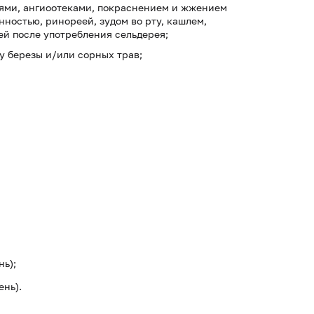
ями, ангиоотеками, покраснением и жжением
нностью, ринореей, зудом во рту, кашлем,
ей после употребления сельдерея;
у березы и/или сорных трав;
нь);
ень).