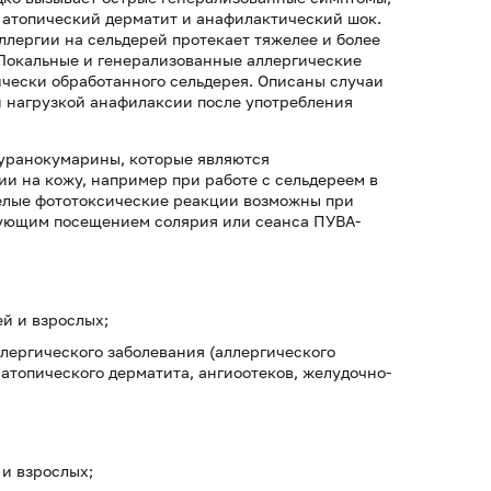
 атопический дерматит и анафилактический шок.
ллергии на сельдерей протекает тяжелее и более
 Локальные и генерализованные аллергические
ически обработанного сельдерея. Описаны случаи
 нагрузкой анафилаксии после употребления
фуранокумарины, которые являются
и на кожу, например при работе с сельдереем в
желые фототоксические реакции возможны при
дующим посещением солярия или сеанса ПУВА-
й и взрослых;
лергического заболевания (аллергического
атопического дерматита, ангиоотеков, желудочно-
 и взрослых;