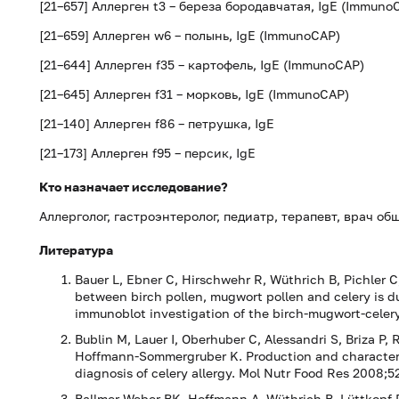
[21–657] Аллерген t3 – береза бородавчатая, IgE (Immuno
[21–659] Аллерген w6 – полынь, IgE (ImmunoCAP)
[21–644] Аллерген f35 – картофель, IgE (ImmunoCAP)
[21–645] Аллерген f31 – морковь, IgE (ImmunoCAP)
[21–140] Аллерген f86 – петрушка, IgE
[21–173] Аллерген f95 – персик, IgE
Кто назначает исследование?
Аллерголог, гастроэнтеролог, педиатр, терапевт, врач об
Литература
Bauer L, Ebner C, Hirschwehr R, Wüthrich B, Pichler C,
between birch pollen, mugwort pollen and celery is due
immunoblot investigation of the birch-mugwort-celery
Bublin M, Lauer I, Oberhuber C, Alessandri S, Briza P,
Hoffmann-Sommergruber K. Production and characteri
diagnosis of celery allergy. Mol Nutr Food Res 2008;5
Ballmer-Weber BK, Hoffmann A, Wüthrich B, Lüttkopf 