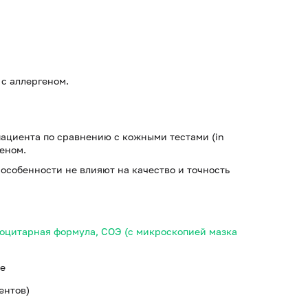
с аллергеном.
пациента по сравнению с кожными тестами (in
геном.
особенности не влияют на качество и точность
коцитарная формула, СОЭ (с микроскопией мазка
ке
нентов)