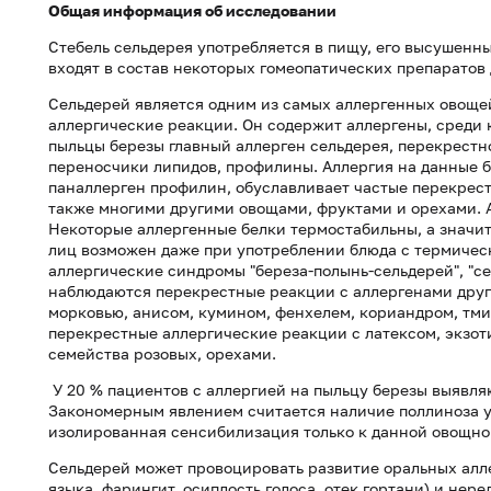
Общая информация об исследовании
Стебель сельдерея употребляется в пищу, его высушенны
входят в состав некоторых гомеопатических препарато
Сельдерей является одним из самых аллергенных овощ
аллергические реакции. Он содержит аллергены, среди 
пыльцы березы главный аллерген сельдерея, перекрестн
переносчики липидов, профилины. Аллергия на данные б
паналлерген профилин, обуславливает частые перекрест
также многими другими овощами, фруктами и орехами. А
Некоторые аллергенные белки термостабильны, а значи
лиц возможен даже при употреблении блюда с термичес
аллергические синдромы "береза-полынь-сельдерей", "с
наблюдаются перекрестные реакции с аллергенами друг
морковью, анисом, кумином, фенхелем, кориандром, тми
перекрестные аллергические реакции с латексом, экзо
семейства розовых, орехами.
У 20 % пациентов с аллергией на пыльцу березы выявля
Закономерным явлением считается наличие поллиноза у 
изолированная сенсибилизация только к данной овощно
Сельдерей может провоцировать развитие оральных алле
языка, фарингит, осиплость голоса, отек гортани) и не