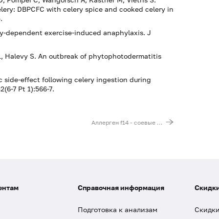
celery: DBPCFC with celery spice and cooked celery in
.
ery-dependent exercise-induced anaphylaxis. J
 L, Halevy S. An outbreak of phytophotodermatitis
 side-effect following celery ingestion during
(6-7 Pt 1):566-7.
Аллерген f14 - соевые бобы, IgE
ентам
Справочная информация
Скидки
Подготовка к анализам
Скидки