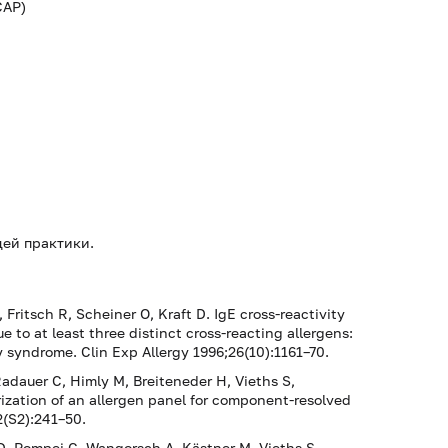
CAP)
щей практики.
 Fritsch R, Scheiner O, Kraft D. IgE cross-reactivity
 to at least three distinct cross-reacting allergens:
 syndrome. Clin Exp Allergy 1996;26(10):1161–70.
 Radauer C, Himly M, Breiteneder H, Vieths S,
zation of an allergen panel for component-resolved
2(S2):241–50.
D, Pompei C, Wangorsch A, Kästner M, Vieths S.