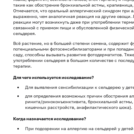
такие как обострение бронхиальной астмы, крапивница,
Отмечается, что оральный аллергический синдром при а
выраженно, чем аналогичная реакция на другие овощи.
реакции могут возникнуть даже при употреблении терм
связанной с приемом пищи и обусловленной физической
сельдерея.
Всё растение, но в большей степени семена, содержит 
потенциальными фотосенсибилизаторами и при попадани
саду, способны вызывать развитие фотодерматитов. Тя
употреблении сельдерея в большом количестве с после
терапии.
Для чего используется исследование?
Для выявления сенсибилизации к сельдерею у дете
для определения возможных причин обострения ал
ринита/риноконъюнктивита, бронхиальной астмы, 
кишечных расстройств, анафилактического шока).
Когда назначается исследование?
При подозрении на аллергию на сельдерей у детей