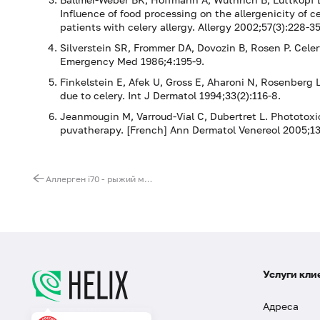
Influence of food processing on the allergenicity of 
patients with celery allergy. Allergy 2002;57(3):228-35
Silverstein SR, Frommer DA, Dovozin B, Rosen P. Cel
Emergency Med 1986;4:195-9.
Finkelstein E, Afek U, Gross E, Aharoni N, Rosenberg
due to celery. Int J Dermatol 1994;33(2):116-8.
Jeanmougin M, Varroud-Vial C, Dubertret L. Phototoxic
puvatherapy. [French] Ann Dermatol Venereol 2005;132
Аллерген i70 - рыжий муравей, IgE
Услуги кли
Адреса