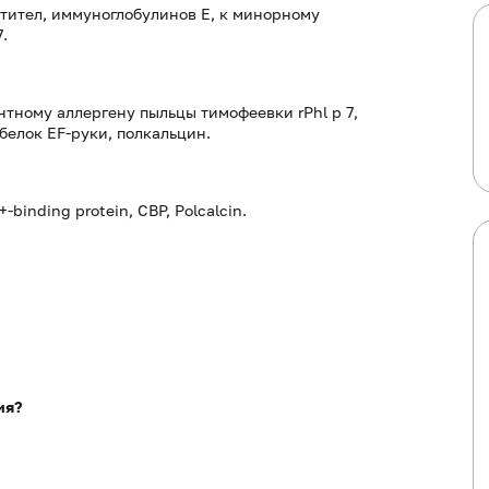
тител, иммуноглобулинов E, к минорному
.
тному аллергену пыльцы тимофеевки rPhl p 7,
елок EF-руки, полкальцин.
-binding protein, CBP, Polcalcin.
ия?