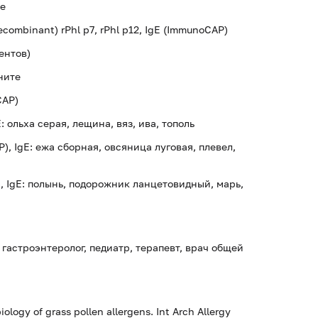
ке
combinant) rPhl p7, rPhl p12, IgE (ImmunoCAP)
нентов)
ните
CAP)
 ольха серая, лещина, вяз, ива, тополь
), IgE: ежа сборная, овсяница луговая, плевел,
, IgE: полынь, подорожник ланцетовидный, марь,
 гастроэнтеролог, педиатр, терапевт, врач общей
logy of grass pollen allergens. Int Arch Allergy