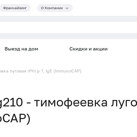
Франчайзинг
О Компании
Выезд на дом
Скидки и акции
ка луговая rPhl p 7, IgE (ImmunoCAP)
210 - тимофеевка луг
oCAP)