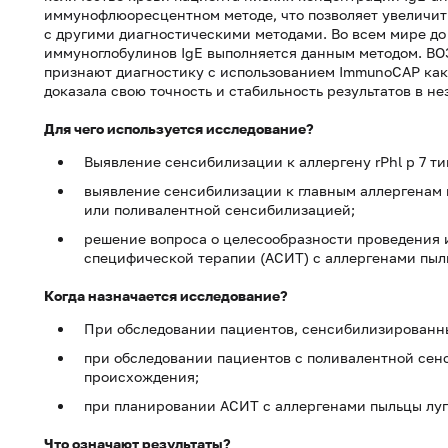
иммунофлюоресцентном методе, что позволяет увеличить
с другими диагностическими методами. Во всем мире д
иммуноглобулинов IgE выполняется данным методом. ВО
признают диагностику с использованием ImmunoCAP как "
доказала свою точность и стабильность результатов в н
Для чего используется исследование?
Выявление сенсибилизации к аллергену rPhl p 7 ти
выявление сенсибилизации к главным аллергенам п
или поливалентной сенсибилизацией;
решение вопроса о целесообразности проведения 
специфической терапии (АСИТ) с аллергенами пыл
Когда назначается исследование?
При обследовании пациентов, сенсибилизированны
при обследовании пациентов с поливалентной сен
происхождения;
при планировании АСИТ с аллергенами пыльцы луг
Что означают результаты?