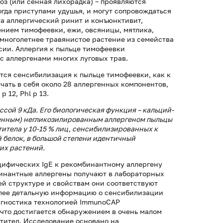
оз (или сенная лихорадка) – проявляются
огда приступами удушья, и могут сопровождаться
а аллергический ринит и конъюнктивит,
нием тимофеевки, ежи, овсяницы, мятлика,
 многолетнее травянистое растение из семейства
сии. Аллергия к пыльце тимофеевки
с аллергенами многих луговых трав.
тся сенсибилизация к пыльце тимофеевки, как к
ать в себя около 28 аллергенных компонентов,
 p 12, Phl p 13.
сой 9 кДа. Его биологическая функция – кальций-
енным) негликозилированным аллергеном пыльцы
итела у 10-15 % лиц, сенсибилизированных к
й белок, в большой степени идентичный
их растений.
цифических IgE к рекомбинантному аллергену
бинантные аллергены получают в лабораторных
й структуре и свойствам они соответствуют
олее детальную информацию о сенсибилизации
агностика технологией ImmunoCAP
что достигается обнаружением в очень малом
тител. Исследование основано на