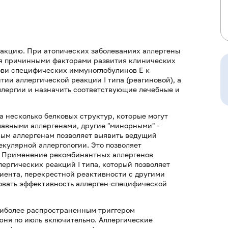
еакцию. При атопических заболеваниях аллергены
ся причинными факторами развития клинических
ови специфических иммуноглобулинов Е к
тии аллергической реакции I типа (реагиновой), а
аллергии и назначить соответствующие лечебные и
 а несколько белковых структур, которые могут
лавными аллергенами, другие "минорными" -
ым аллергенам позволяет выявить ведущий
екулярной аллергологии. Это позволяет
. Применение рекомбинантных аллергенов
ергических реакций I типа, который позволяет
ента, перекрестной реактивности с другими
ровать эффективность аллерген-специфической
наиболее распространенным триггером
июня по июль включительно. Аллергические