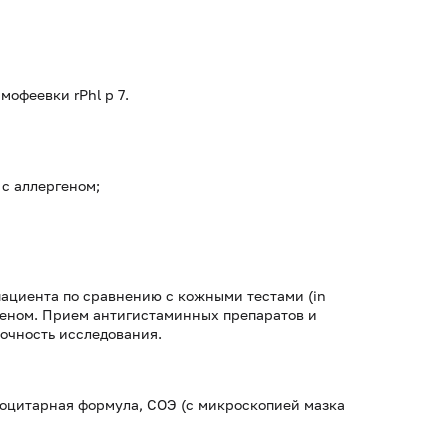
офеевки rPhl p 7.
с аллергеном;
пациента по сравнению с кожными тестами (in
ргеном. Прием антигистаминных препаратов и
точность исследования.
коцитарная формула, СОЭ (с микроскопией мазка