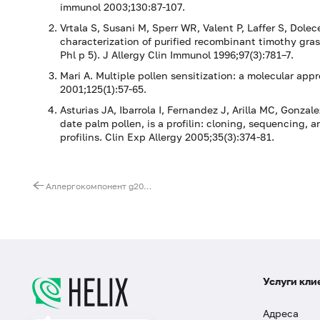
immunol 2003;130:87-107.
Vrtala S, Susani M, Sperr WR, Valent P, Laffer S, Dole
characterization of purified recombinant timothy grass
Phl p 5). J Allergy Clin Immunol 1996;97(3):781–7.
Mari A. Multiple pollen sensitization: a molecular app
2001;125(1):57-65.
Asturias JA, Ibarrola I, Fernandez J, Arilla MC, Gonzal
date palm pollen, is a profilin: cloning, sequencing, 
profilins. Clin Exp Allergy 2005;35(3):374-81.
Аллергокомпонент g209 - тимофеевка луговая rPhl p 6, IgE (ImmunoCAP)
Услуги кли
Адреса