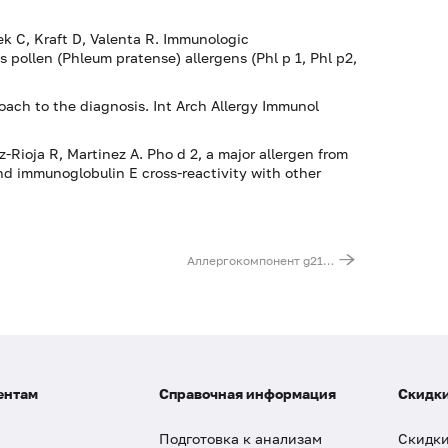
cek C, Kraft D, Valenta R. Immunologic
 pollen (Phleum pratense) allergens (Phl p 1, Phl p2,
roach to the diagnosis. Int Arch Allergy Immunol
ez-Rioja R, Martinez A. Pho d 2, a major allergen from
and immunoglobulin E cross-reactivity with other
Аллергокомпонент g211 - тимофеевка луговая rPhl p 11, IgE (ImmunoCAP)
ентам
Справочная информация
Скидки
Подготовка к анализам
Скидки