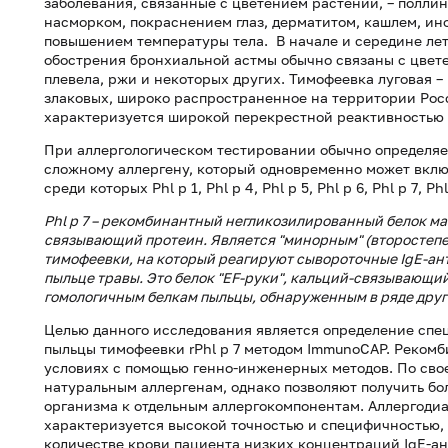
заболевания, связанные с цветением растений, – поллин
насморком, покраснением глаз, дерматитом, кашлем, ин
повышением температуры тела. В начале и середине лет
обострения бронхиальной астмы обычно связаны с цвете
плевела, ржи и некоторых других. Тимофеевка луговая –
злаковых, широко распространенное на территории Рос
характеризуется широкой перекрестной реактивностью 
При аллергологическом тестировании обычно определяе
сложному аллергену, который одновременно может включ
среди которых Phl p 1, Phl p 4, Phl p 5, Phl p 6, Phl p 7, Phl
Phl p 7 – рекомбинантный негликозилированный белок мас
связывающий протеин. Является "минорным" (второстеп
тимофеевки, на который реагируют сывороточные IgE-ант
пыльце травы. Это белок "EF-руки", кальций-связывающи
гомологичным белкам пыльцы, обнаруженным в ряде друг
Целью данного исследования является определение спе
пыльцы тимофеевки rPhl p 7 методом ImmunoCAP. Реком
условиях с помощью генно-инженерных методов. По свое
натуральным аллергенам, однако позволяют получить б
организма к отдельным аллергокомпонентам. Аллергоди
характеризуется высокой точностью и специфичностью, 
количестве крови пациента низких концентраций IgE-ан