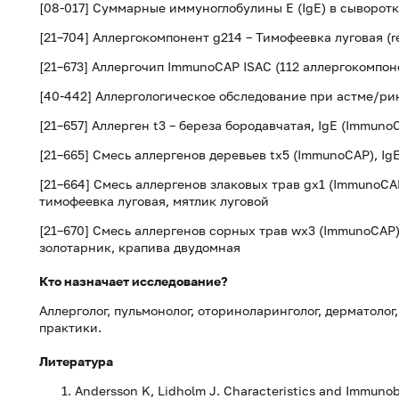
[08-017] Суммарные иммуноглобулины E (IgE) в сыворот
[21–704] Аллергокомпонент g214 – Тимофеевка луговая (re
[21–673] Аллергочип ImmunoCAP ISAC (112 аллергокомпо
[40-442] Аллергологическое обследование при астме/ри
[21–657] Аллерген t3 – береза бородавчатая, IgE (Immuno
[21–665] Смесь аллергенов деревьев tx5 (ImmunoCAP), IgE:
[21–664] Смесь аллергенов злаковых трав gx1 (ImmunoCAP
тимофеевка луговая, мятлик луговой
[21–670] Смесь аллергенов сорных трав wx3 (ImmunoCAP)
золотарник, крапива двудомная
Кто назначает исследование?
Аллерголог, пульмонолог, оториноларинголог, дерматолог,
практики.
Литература
Andersson K, Lidholm J. Characteristics and Immunobio