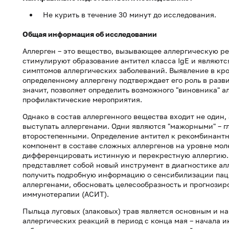
Не курить в течение 30 минут до исследования.
Общая информация об исследовании
Аллерген – это вещество, вызывающее аллергическую р
стимулируют образование антител класса IgE и являют
симптомов аллергических заболеваний. Выявление в кр
определенному аллергену подтверждает его роль в разви
значит, позволяет определить возможного "виновника" 
профилактические мероприятия.
Однако в состав аллергенного вещества входит не один,
выступать аллергенами. Одни являются "мажорными" – г
второстепенными. Определение антител к рекомбинантн
компонент в составе сложных аллергенов на уровне мол
дифференцировать истинную и перекрестную аллергию
представляет собой новый инструмент в диагностике алл
получить подробную информацию о сенсибилизации паци
аллергенами, обосновать целесообразность и прогнози
иммунотерапии (АСИТ).
Пыльца луговых (злаковых) трав является основным и 
аллергических реакций в период с конца мая – начала 