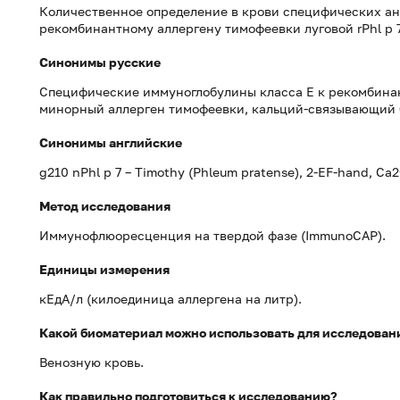
Количественное определение в крови специфических ан
рекомбинантному аллергену тимофеевки луговой rPhl p 7
Синонимы русские
Специфические иммуноглобулины класса Е к рекомбинан
минорный аллерген тимофеевки, кальций-связывающий б
Синонимы английские
g210 nPhl p 7 – Timothy (
Phleum pratense), 2-EF-hand, Ca2+
Метод исследования
Иммунофлюоресценция на твердой фазе (ImmunoCAP).
Единицы измерения
кЕдА/л (килоединица аллергена на литр).
Какой биоматериал можно использовать для исследован
Венозную кровь.
Как правильно подготовиться к исследованию?