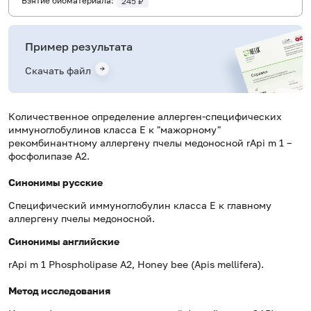
Взятие биоматериала:
245 ₽
Пример результата
Скачать файл
Количественное определение аллерген-специфических
иммуноглобулинов класса E к "мажорному"
рекомбинантному аллергену пчелы медоносной rApi m 1 –
фосфолипазе А2.
Синонимы русские
Специфический иммуноглобулин класса Е к главному
аллергену пчелы медоносной.
Синонимы
английские
rApi m 1 Phospholipase A2, Honey bee (
Apis mellifera).
Метод исследования