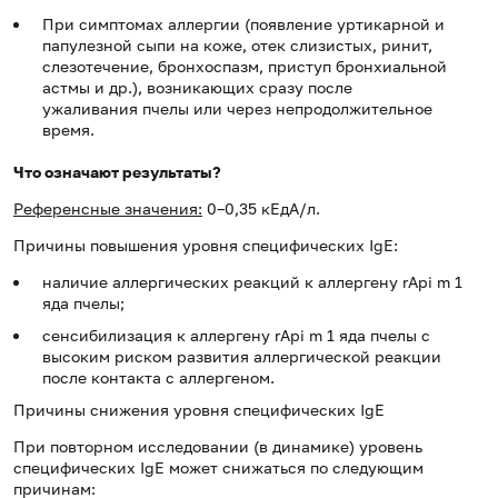
При симптомах аллергии (появление уртикарной и
папулезной сыпи на коже, отек слизистых, ринит,
слезотечение, бронхоспазм, приступ бронхиальной
астмы и др.), возникающих сразу после
ужаливания пчелы или через непродолжительное
время.
Что означают результаты?
Референсные значения:
0–0,35 кЕдА/л.
Причины повышения уровня специфических IgE:
наличие аллергических реакций к аллергену rApi m 1
яда пчелы;
сенсибилизация к аллергену rApi m 1 яда пчелы с
высоким риском развития аллергической реакции
после контакта с аллергеном.
Причины снижения уровня специфических IgE
При повторном исследовании (в динамике) уровень
специфических IgE может снижаться по следующим
причинам: