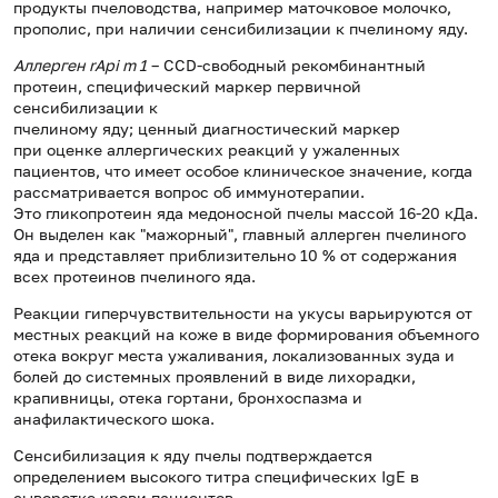
продукты пчеловодства, например маточковое молочко,
прополис, при наличии сенсибилизации к пчелиному яду.
Аллерген
rApi m 1
– CCD-свободный рекомбинантный
протеин, специфический маркер первичной
сенсибилизации к
пчелиному яду; ценный диагностический маркер
при оценке аллергических реакций у ужаленных
пациентов, что имеет особое клиническое значение, когда
рассматривается вопрос об иммунотерапии.
Это гликопротеин яда медоносной пчелы массой 16-20 кДа.
Он выделен как "мажорный", главный аллерген пчелиного
яда и представляет приблизительно 10 % от содержания
всех протеинов пчелиного яда.
Реакции гиперчувствительности на укусы варьируются от
местных реакций на коже в виде формирования объемного
отека вокруг места ужаливания, локализованных зуда и
болей до системных проявлений в виде лихорадки,
крапивницы, отека гортани, бронхоспазма и
анафилактического шока.
Сенсибилизация к яду пчелы подтверждается
определением высокого титра специфических
IgE
в
сыворотке крови пациентов.