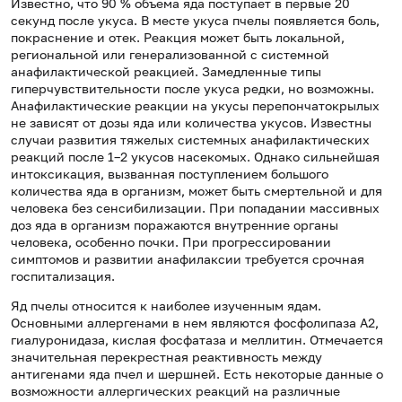
Известно, что 90 % объема яда поступает в первые 20
секунд после укуса. В месте укуса пчелы появляется боль,
покраснение и отек. Реакция может быть локальной,
региональной или генерализованной с системной
анафилактической реакцией. Замедленные типы
гиперчувствительности после укуса редки, но возможны.
Анафилактические реакции на укусы перепончатокрылых
не зависят от дозы яда или количества укусов. Известны
случаи развития тяжелых системных анафилактических
реакций после 1–2 укусов насекомых. Однако сильнейшая
интоксикация, вызванная поступлением большого
количества яда в организм, может быть смертельной и для
человека без сенсибилизации. При попадании массивных
доз яда в организм поражаются внутренние органы
человека, особенно почки. При прогрессировании
симптомов и развитии анафилаксии требуется срочная
госпитализация.
Яд пчелы относится к наиболее изученным ядам.
Основными аллергенами в нем являются фосфолипаза А2,
гиалуронидаза, кислая фосфатаза и меллитин. Отмечается
значительная перекрестная реактивность между
антигенами яда пчел и шершней. Есть некоторые данные о
возможности аллергических реакций на различные