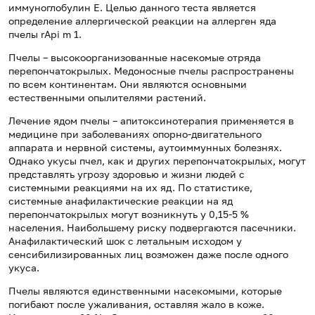
иммуноглобулин Е. Целью данного теста является
определение аллергической реакции на аллерген яда
пчелы rApi m 1.
Пчелы – высокоорганизованные насекомые отряда
перепончатокрылых. Медоносные пчелы распространены
по всем континентам. Они являются основными
естественными опылителями растений.
Лечение ядом пчелы – апитоксинотерапия применяется в
медицине при заболеваниях опорно-двигательного
аппарата и нервной системы, аутоиммунных болезнях.
Однако укусы пчел, как и других перепончатокрылых, могут
представлять угрозу здоровью и жизни людей с
системными реакциями на их яд. По статистике,
системные анафилактические реакции на яд
перепончатокрылых могут возникнуть у 0,15-5 %
населения. Наибольшему риску подвергаются пасечники.
Анафилактический шок с летальным исходом у
сенсибилизированных лиц возможен даже после одного
укуса.
Пчелы являются единственными насекомыми, которые
погибают после ужаливания, оставляя жало в коже.