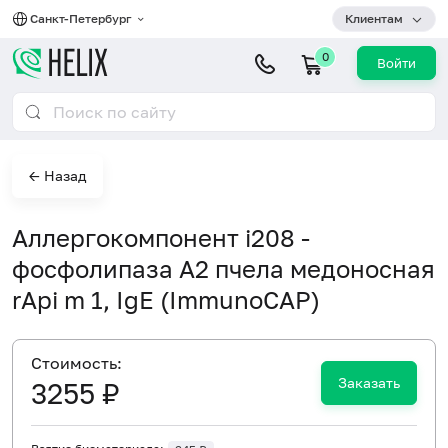
Санкт-Петербург
Клиентам
0
Войти
← Назад
Аллергокомпонент i208 -
фосфолипаза А2 пчела медоносная
rApi m 1, IgE (ImmunoCAP)
Cтоимость:
Заказать
3255 ₽