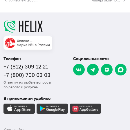
Аллерген i205 - яд шмеля, IgE (ImmunoCAP)
Аллергокомпонент i209 - яд осы обыкновенной rVes v 5, IgE (ImmunoCAP)
Телефон
Социальные сети
+7 (812) 309 12 21
+7 (800) 700 03 03
Ответим на любые вопросы
по работе и услугам
В приложении удобнее
Карта сайта