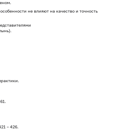
геном.
особенности не влияют на качество и точность
редставителями
лынь).
практики.
61.
421 – 426.