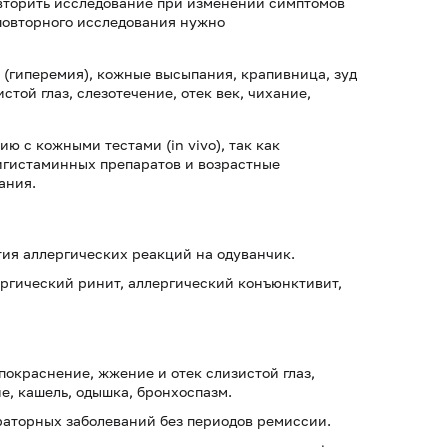
овторить исследование при изменении симптомов
повторного исследования нужно
(гиперемия), кожные высыпания, крапивница, зуд
той глаз, слезотечение, отек век, чихание,
ю с кожными тестами (in vivo), так как
тигистаминных препаратов и возрастные
ания.
ия аллергических реакций на одуванчик.
ергический ринит, аллергический конъюнктивит,
окраснение, жжение и отек слизистой глаз,
е, кашель, одышка, бронхоспазм.
торных заболеваний без периодов ремиссии.