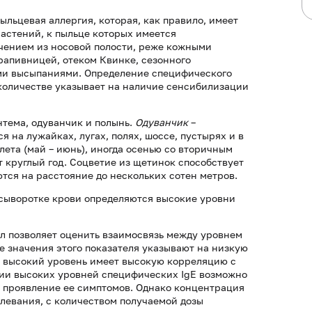
льцевая аллергия, которая, как правило, имеет
астений, к пыльце которых имеется
чением из носовой полости, реже кожными
рапивницей, отеком Квинке, сезонного
ыми высыпаниями. Определение специфического
количестве указывает на наличие сенсибилизации
тема, одуванчик и полынь.
Одуванчик
–
 на лужайках, лугах, полях, шоссе, пустырях и в
лета (май – июнь), иногда осенью со вторичным
 круглый год. Соцветие из щетинок способствует
ся на расстояние до нескольких сотен метров.
 сыворотке крови определяются высокие уровни
л позволяет оценить взаимосвязь между уровнем
 значения этого показателя указывают на низкую
ак высокий уровень имеет высокую корреляцию с
ии высоких уровней специфических IgE возможно
е проявление ее симптомов. Однако концентрация
олевания, с количеством получаемой дозы