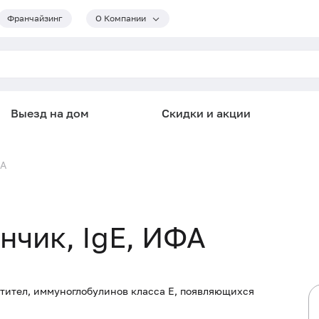
Франчайзинг
О Компании
Выезд на дом
Скидки и акции
ФА
нчик, IgE, ИФА
тител, иммуноглобулинов класса E, появляющихся