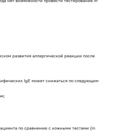
гда нет возможности провести тестирование in
иском развития аллергической реакции после
цифических IgE может снижаться по следующим
ом;
пациента по сравнению с кожными тестами (in