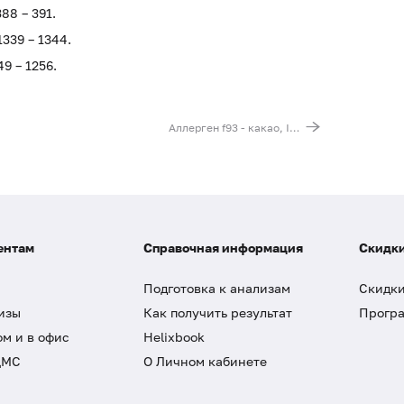
388 – 391.
1339 – 1344.
49 – 1256.
Аллерген f93 - какао, IgE, ИФА
ентам
Справочная информация
Скидки
Подготовка к анализам
Скидки
изы
Как получить результат
Програ
ом и в офис
Helixbook
ДМС
О Личном кабинете