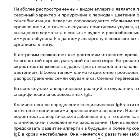
Наиболее распространенным видом аллергии является пы
сезонный характер и приурочена к периодам цветения р
сенсибилизация. Аллергия сопровождается обильным те
проявлениями, в тяжелых случаях приступами удушья, к
пыльцевого дерматита с сильным зудом и разнообразн
иммуноглобулина Е к данному аллергену в повышенном 
организма к нему.
К астровым сложноцветным растениям относятся хризан
многолетний сорняк, растущий во всем мире. Встречается
окрестностях железных дорог. Цветет весной и в начале 
цветением. В более теплом климате цветение происходит
распространению семян одуванчика. Семена перемещают
Во всех случаях аллергических реакций на одуванчик в
специфически опосредованных IgE.
Количественное определение специфических IgE-антите
антител и клиническими проявлениями аллергии. Низкие
вероятность аллергического заболевания, в то время к
клиническими проявлениями заболевания. При выявлен
предсказать развитие аллергии в будущем и более ярко
IgE в крови нестабильна. Она меняется с развитием заб