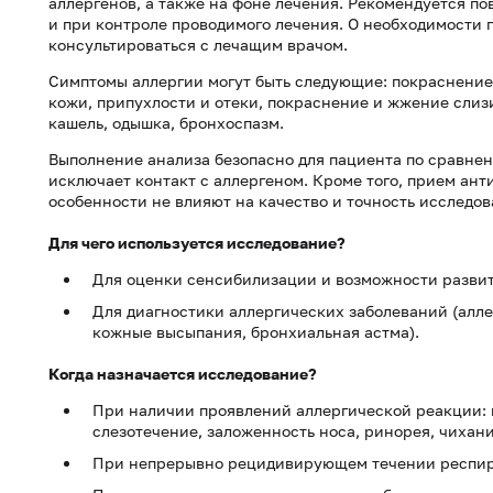
аллергенов, а также на фоне лечения. Рекомендуется п
и при контроле проводимого лечения. О необходимости 
консультироваться с лечащим врачом.
Симптомы аллергии могут быть следующие: покраснение 
кожи, припухлости и отеки, покраснение и жжение слизис
кашель, одышка, бронхоспазм.
Выполнение анализа безопасно для пациента по сравнени
исключает контакт с аллергеном. Кроме того, прием ан
особенности не влияют на качество и точность исследов
Для чего используется исследование?
Для оценки сенсибилизации и возможности развит
Для диагностики аллергических заболеваний (алл
кожные высыпания, бронхиальная астма).
Когда назначается исследование?
При наличии проявлений аллергической реакции: п
слезотечение, заложенность носа, ринорея, чихани
При непрерывно рецидивирующем течении респира