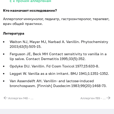
E к прочим аллергенам
Кто назначает исследование?
Аллерголог-иммунолог, педиатр, гастроэнтеролог, терапевт,
врач общей практики.
Литература
Walton NJ, Mayer MJ, Narbad A. Vanillin. Phytochemistry
2003;63(5):505-15.
Ferguson JE, Beck MH Contact sensitivity to vanilla in a
lip salve. Contact Dermatitis 1995;33(5):352.
Opdyke DIJ. Vanillin. Fd Cosm Toxicol 1977;15:633-8.
Legget W. Vanilla as a skin irritant. BMJ 1941;1:1351–1352.
Van Assendelft AH. Vanillin- and lactose-induced
bronchospasm. [Finnish] Duodecim 1983;99(20):1468-73.
Аллерген f48 - лук, IgE
Аллерген f89 - горчица, IgE