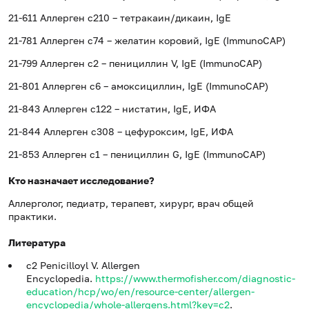
21-611 Аллерген c210 – тетракаин/дикаин, IgE
21-781 Аллерген c74 – желатин коровий, IgE (ImmunoCAP)
21-799 Аллерген c2 – пенициллин V, IgE (ImmunoCAP)
21-801 Аллерген c6 – амоксициллин, IgE (ImmunoCAP)
21-843 Аллерген c122 – нистатин, IgE, ИФА
21-844 Аллерген c308 – цефуроксим, IgE, ИФА
21-853 Аллерген c1 – пенициллин G, IgE (ImmunoCAP)
Кто назначает исследование?
Аллерголог, педиатр, терапевт, хирург, врач общей
практики.
Литература
c2 Penicilloyl V. Allergen
Encyclopedia.
https://www.thermofisher.com/diagnostic-
education/hcp/wo/en/resource-center/allergen-
encyclopedia/whole-allergens.html?key=c2
.