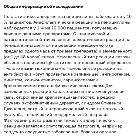
Общая информация об исследовании
По статистике, аллергия на пенициллины наблюдается у 10
% пациентов. Анафилактические реакции на пенициллины
наблюдаются у 1–4 на 10 000 пациентов, получавших
лечение данными препаратами. С клинической и
патогенетической точек зрения аллергические реакции на
пенициллины делятся на реакции немедленного (в
пределах одного часа от приема препарата) и замедленного
(от 1 до 48 часов) типов. Немедленный тип реакции связан
обычно с наличием IgE-антител, а отсроченный обусловлен
Т-клеточными механизмами. Немедленные реакции на
антибиотики могут проявиться крапивницей, ангиоотеком,
ринитом, конъюнктивитом, ларингоспазмом,
бронхоспазмом или анафилактическим шоком. Для
замедленных реакций характерны пятнисто-папулезная
сыпь, отсроченная крапивница/ангиоотек, в редких
случаях эксфолиативный дерматит, синдром Стивенса –
Джонсона, острый генерализованный экзентематозный
пустулёз, токсический эпидермальный некролиз.
Факторами риска развития тяжелых аллергических
реакций является сопутствующая патология, например
сердечно-сосудистые заболевания, болезни органов