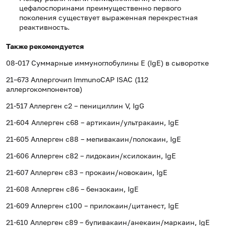
цефалоспоринами преимущественно первого
поколения существует выраженная перекрестная
реактивность.
Также рекомендуется
08-017 Суммарные иммуноглобулины E (IgE) в сыворотке
21–673 Аллергочип ImmunoCAP ISAC (112
аллергокомпонентов)
21-517 Аллерген c2 – пенициллин V, IgG
21-604 Аллерген c68 – артикаин/ультракаин, IgE
21-605 Аллерген c88 – мепивакаин/полокаин, IgE
21-606 Аллерген c82 – лидокаин/ксилокаин, IgE
21-607 Аллерген c83 – прокаин/новокаин, IgE
21-608 Аллерген c86 – бензокаин, IgE
21-609 Аллерген c100 – прилокаин/цитанест, IgE
21-610 Аллерген c89 – бупивакаин/анекаин/маркаин, IgE