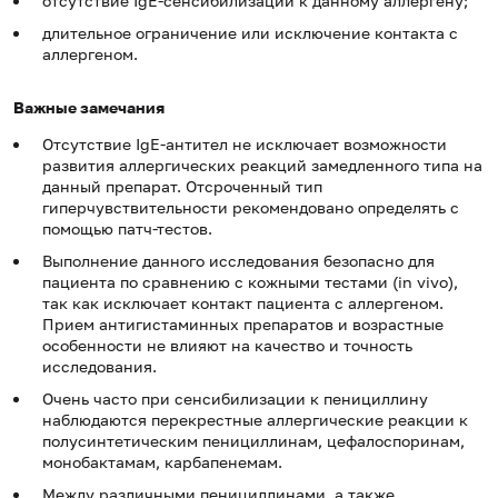
отсутствие IgE-сенсибилизации к данному аллергену;
длительное ограничение или исключение контакта с
аллергеном.
Важные замечания
Отсутствие IgE-антител не исключает возможности
развития аллергических реакций замедленного типа на
данный препарат. Отсроченный тип
гиперчувствительности рекомендовано определять с
помощью патч-тестов.
Выполнение данного исследования безопасно для
пациента по сравнению с кожными тестами (in vivo),
так как исключает контакт пациента с аллергеном.
Прием антигистаминных препаратов и возрастные
особенности не влияют на качество и точность
исследования.
Очень часто при сенсибилизации к пенициллину
наблюдаются перекрестные аллергические реакции к
полусинтетическим пенициллинам, цефалоспоринам,
монобактамам, карбапенемам.
Между различными пенициллинами, а также