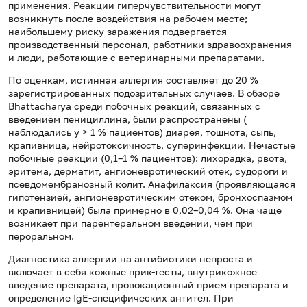
применения. Реакции гиперчувствительности могут
возникнуть после воздействия на рабочем месте;
наибольшему риску заражения подвергается
производственный персонал, работники здравоохранения
и люди, работающие с ветеринарными препаратами.
По оценкам, истинная аллергия составляет до 20 %
зарегистрированных подозрительных случаев. В обзоре
Bhattacharya среди побочных реакций, связанных с
введением пенициллина, были распространены (
наблюдались у > 1 % пациентов) диарея, тошнота, сыпь,
крапивница, нейротоксичность, суперинфекции. Нечастые
побочные реакции (0,1–1 % пациентов): лихорадка, рвота,
эритема, дерматит, ангионевротический отек, судороги и
псевдомембранозный колит. Анафилаксия (проявляющаяся
гипотензией, ангионевротическим отеком, бронхоспазмом
и крапивницей) была примерно в 0,02–0,04 %. Она чаще
возникает при парентеральном введении, чем при
пероральном.
Диагностика аллергии на антибиотики непроста и
включает в себя кожные прик-тесты, внутрикожное
введение препарата, провокационный прием препарата и
определение IgE-специфических антител. При