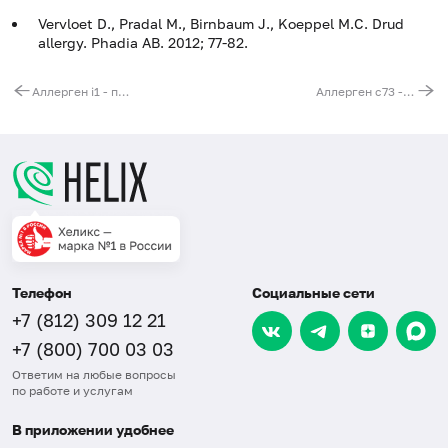
Vervloet D., Pradal M., Birnbaum J., Koeppel M.C. Drud
allergy. Phadia AB. 2012; 77-82.
Аллерген i1 - пчелиный яд, IgE
Аллерген c73 - инсулин человеческий, IgE
Телефон
Социальные сети
+7 (812) 309 12 21
+7 (800) 700 03 03
Ответим на любые вопросы
по работе и услугам
В приложении удобнее