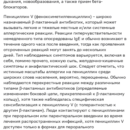
дыхания, новообразования, а также прием бета-
блокаторов.
Пенициллин V (феноксиметилпенициллин) – широко
назначаемый β-лактамный антибиотик, который может
вызывать легкие и тяжелые местные и/или системные
аллергические реакции. Реакции гиперчувствительности
немедленного типа опосредованы IgE и обычно возникают в
течение одного часа после введения, тогда как проявления
отсроченных реакций могут занять до нескольких
дней. Тип наблюдаемых симптомов варьируется, включая в
себя, помимо прочего, кожную сыпь, желудочно-кишечные
симптомы и анафилактический шок. Следует отметить, что
истинные масштабы аллергии на пенициллин среди
широких слоев населения, вероятно, переоценены. Обычно
наблюдаются перекрестные реакции между различными
типами β-лактамных антибиотиков (определяемые
изменением боковой цепи, прикрепленной к β-лактамному
кольцу), хотя также наблюдалась специфическая
сенсибилизация к пенициллину V (с толерантностью к
другим β-лактамам). Люди контактируют с пенициллинами
при пероральном или парентеральном введении во время
лечения распространенных инфекций, хотя пенициллин V
доступен только в формах для перорального