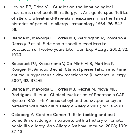
Levine BB, Price VH. Studies on the immunological
mechanisms of penicillin allergy: II. Antigenic specificities
of allergic wheal-and-flare skin responses in patients with
histories of penicillin allergy. Immunology 1964; 36: 542-
56.
Blanca M, Mayorga C, Torres MJ, Warrington R, Romano A,
Demoly P et al. Side chain specific reactions to
betalactams: Twelve years later. Clin Exp Allergy 2002; 32:
192-7.
Bousquet PJ, Kvedariene V, Co-Minh H-B, Martins P,
Rongier M, Arnoux B et al. Clinical presentation and time
course in hypersensitivity reactions to β-lactams. Allergy
2007; 62: 872-6.
Blanca M, Mayorga C, Torres MJ, Reche M, Moya MC,
Rodriguez JL et al. Clinical evaluation of Pharmacia CAP
System RAST FEIA amoxicilloyl and benzylpenicilloyl in
patients with penicillin allergy. Allergy 2001; 56: 862-70.
Goldberg A, Confino-Cohen R. Skin testing and oral
penicillin challenge in patients with a history of remote
penicillin allergy. Ann Allergy Asthma immunol 2008; 100:
37-43.