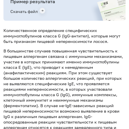
Пример результата
Скачать файл
Количественное определение специфических
иммуноглобулинов класса
G
(Ig
G
-антител), которые могут
быть признаком пищевой непереносимости лосося.
В большинстве случаев повышенная чувствительность к
пищевым аллергенам связана с иммунными механизмами,
участие в которых принимают именно иммуноглобулины
класса Е (IgE), что приводит к немедленным
(анафилактическим) реакциям. При этом существует
большое количество аллергических реакций, при которых
не выявляются специфические IgE, что проявляется
реакциями непереносимости, в которых участвовали
иммуноглобулины класса G (IgG), иммунные комплексы,
клеточный иммунитет и неиммунные механизмы
(ферментопатии). В случае не-IgE-зависимых реакций
пищевой непереносимости возможно выявление в крови
IgG к различным пищевым аллергенам. IgG-
опосредованные реакции чувствительности к пищевым
аллергенам относятся к реакциям замедленного типа и