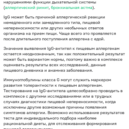
нарушениями функции дыхательной системы
(
аллергический ринит
,
бронхиальная астма
).
IgG может быть причиной аллергической реакции
немедленного или замедленного типа, пищевой
непереносимости или других необычных ответов
организма на прием пищи. Чаще всего это проявляется
после длительного поступления аллергена с едой.
Значение выявления IgG-антител к пищевым аллергенам
остается неоднозначным, так как положительный результат
может быть вариантом нормы, поэтому важно в комплексе
оценивать результаты всех исследований, данные
пищевого дневника и анамнез заболевания.
Иммуноглобулины класса G могут служить маркером
развития толерантности к пищевым аллергенам.
Тестирование на IgG-антитела целесообразно проводить в
комплексе с другими исследованиями или в трудных
случаях диагностики пищевой непереносимости, когда
исключены другие возможные причины появления
симптомов аллергии. Возможно использование результатов
теста для индивидуального подбора наиболее
рациональной диеты, для отслеживания формирования
пищевой толерантности.