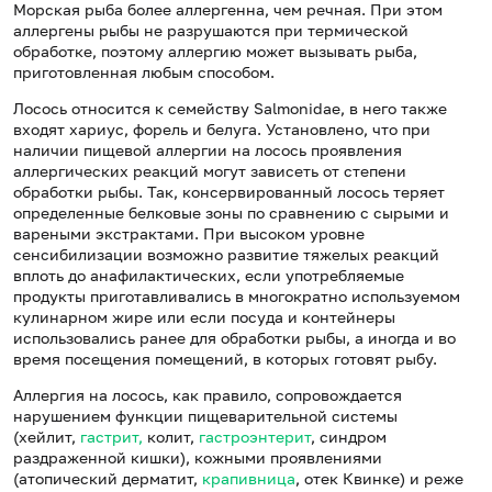
Морская рыба более аллергенна, чем речная. При этом
аллергены рыбы не разрушаются при термической
обработке, поэтому аллергию может вызывать рыба,
приготовленная любым способом.
Лосось относится к семейству Salmonidae, в него также
входят хариус, форель и белуга. Установлено, что при
наличии пищевой аллергии на лосось проявления
аллергических реакций могут зависеть от степени
обработки рыбы. Так, консервированный лосось теряет
определенные белковые зоны по сравнению с сырыми и
вареными экстрактами. При высоком уровне
сенсибилизации возможно развитие тяжелых реакций
вплоть до анафилактических, если употребляемые
продукты приготавливались в многократно используемом
кулинарном жире или если посуда и контейнеры
использовались ранее для обработки рыбы, а иногда и во
время посещения помещений, в которых готовят рыбу.
Аллергия на лосось, как правило, сопровождается
нарушением функции пищеварительной системы
(хейлит,
гастрит,
колит,
гастроэнтерит
, синдром
раздраженной кишки), кожными проявлениями
(атопический дерматит,
крапивница
, отек Квинке) и реже