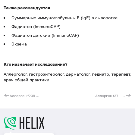
Также рекомендуется
Суммарные иммуноглобулины E (IgE) в сыворотке
Фадиатоп (ImmunoCAP)
Фадиатоп детский (ImmunoCAP)
Экзема
Кто назначает исследование?
Аллерголог, гастроэнтеролог, дерматолог, педиатр, терапевт,
врач общей практики.
Аллерген f208 - лимон, IgG
Аллерген f37 - мидия (голубая), IgG