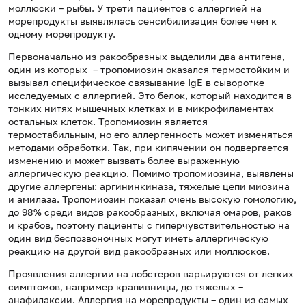
моллюски – рыбы. У трети пациентов с аллергией на
морепродукты выявлялась сенсибилизация более чем к
одному морепродукту.
Первоначально из ракообразных выделили два антигена,
один из которых – тропомиозин оказался термостойким и
вызывал специфическое связывание IgE в сыворотке
исследуемых с аллергией. Это белок, который находится в
тонких нитях мышечных клетках и в микрофиламентах
остальных клеток. Тропомиозин является
термостабильным, но его аллергенность может изменяться
методами обработки. Так, при кипячении он подвергается
изменению и может вызвать более выраженную
аллергическую реакцию. Помимо тропомиозина, выявлены
другие аллергены: аргининкиназа, тяжелые цепи миозина
и амилаза. Тропомиозин показал очень высокую гомологию,
до 98% среди видов ракообразных, включая омаров, раков
и крабов, поэтому пациенты с гиперчувствительностью на
один вид беспозвоночных могут иметь аллергическую
реакцию на другой вид ракообразных или моллюсков.
Проявления аллергии на лобстеров варьируются от легких
симптомов, например крапивницы, до тяжелых –
анафилаксии. Аллергия на морепродукты – один из самых