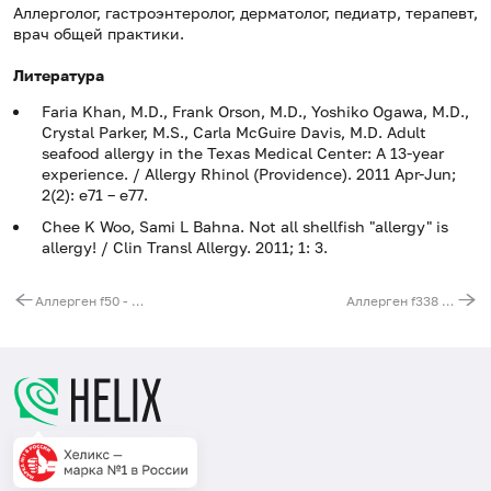
Аллерголог, гастроэнтеролог, дерматолог, педиатр, терапевт,
врач общей практики.
Литература
Faria Khan, M.D., Frank Orson, M.D., Yoshiko Ogawa, M.D.,
Crystal Parker, M.S., Carla McGuire Davis, M.D. Adult
seafood allergy in the Texas Medical Center: A 13-year
experience. / Allergy Rhinol (Providence). 2011 Apr-Jun;
2(2): e71 – e77.
Chee K Woo, Sami L Bahna. Not all shellfish "allergy" is
allergy! / Clin Transl Allergy. 2011; 1: 3.
Аллерген f50 - скумбрия, IgG
Аллерген f338 - гребешок, IgG