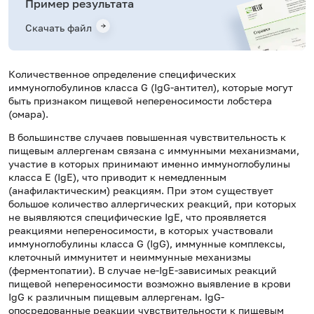
Пример результата
Скачать файл
Количественное определение специфических
иммуноглобулинов класса
G
(Ig
G
-антител), которые могут
быть признаком пищевой непереносимости лобстера
(омара).
В большинстве случаев повышенная чувствительность к
пищевым аллергенам связана с иммунными механизмами,
участие в которых принимают именно иммуноглобулины
класса Е (IgE), что приводит к немедленным
(анафилактическим) реакциям. При этом существует
большое количество аллергических реакций, при которых
не выявляются специфические IgE, что проявляется
реакциями непереносимости, в которых участвовали
иммуноглобулины класса G (IgG), иммунные комплексы,
клеточный иммунитет и неиммунные механизмы
(ферментопатии). В случае не-IgE-зависимых реакций
пищевой непереносимости возможно выявление в крови
IgG к различным пищевым аллергенам. IgG-
опосредованные реакции чувствительности к пищевым