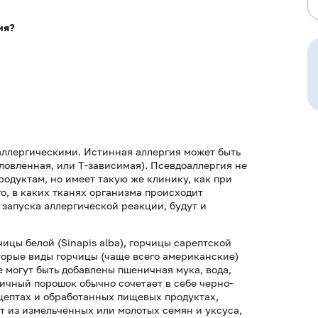
ия?
аллергическими. Истинная аллергия может быть
ловленная, или T-зависимая). Псевдоаллергия не
одуктам, но имеет такую же клинику, как при
о, в каких тканях организма происходит
 запуска аллергической реакции, будут и
ицы белой (Sinapis alba), горчицы сарептской
которые виды горчицы (чаще всего американские)
е могут быть добавлены пшеничная мука, вода,
чичный порошок обычно сочетает в себе черно-
цептах и обработанных пищевых продуктах,
ит из измельченных или молотых семян и уксуса,