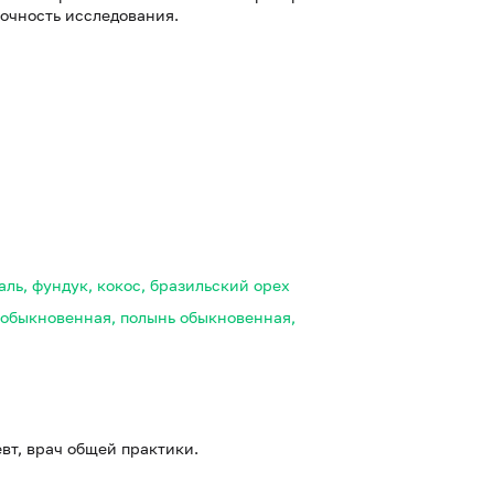
точность исследования.
аль, фундук, кокос, бразильский орех
я обыкновенная, полынь обыкновенная,
евт, врач общей практики.