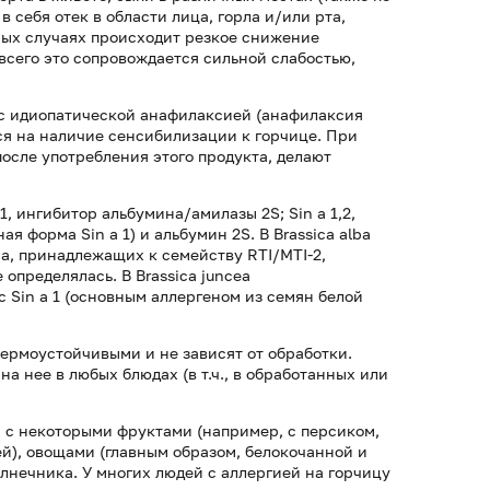
 себя отек в области лица, горла и/или рта,
рых случаях происходит резкое снижение
всего это сопровождается сильной слабостью,
 с идиопатической анафилаксией (анафилаксия
ся на наличие сенсибилизации к горчице. При
осле употребления этого продукта, делают
1, ингибитор альбумина/амилазы 2S; Sin a 1,2,
я форма Sin a 1) и альбумин 2S. В Brassica alba
а, принадлежащих к семейству RTI/MTI-2,
определялась. В Brassica juncea
с Sin a 1 (основным аллергеном из семян белой
ермоустойчивыми и не зависят от обработки.
а нее в любых блюдах (в т.ч., в обработанных или
 с некоторыми фруктами (например, с персиком,
ей), овощами (главным образом, белокочанной и
лнечника. У многих людей с аллергией на горчицу