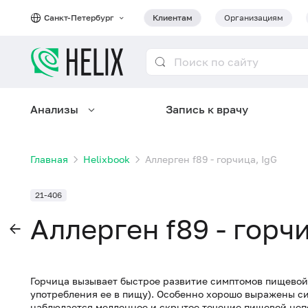
Санкт-Петербург
Клиентам
Организациям
Анализы
Запись к врачу
Главная
Helixbook
Аллерген f89 - горчица, IgG
21-406
Аллерген f89 - горчи
Горчица вызывает быстрое развитие симптомов пищевой 
употребления ее в пищу). Особенно хорошо выражены си
наблюдается медленное и скрытое течение пищевой неп