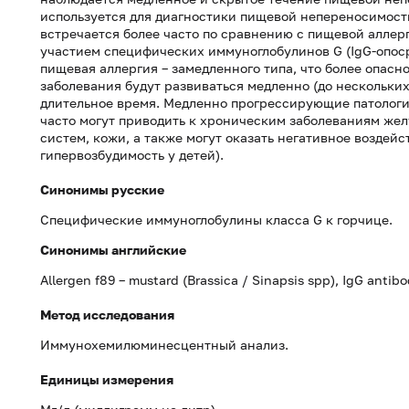
используется для диагностики пищевой непереносимост
встречается более часто по сравнению с пищевой аллерг
участием специфических иммуноглобулинов G (IgG-опос
пищевая аллергия – замедленного типа, что более опас
заболевания будут развиваться медленно (до нескольких
длительное время. Медленно прогрессирующие патологи
часто могут приводить к хроническим заболеваниям жел
систем, кожи, а также могут оказать негативное воздей
гипервозбудимость у детей).
Синонимы русские
Специфические иммуноглобулины класса G к горчице.
Синонимы
английские
Allergen f89 – mustard (Brassica / Sinapsis spp), IgG antibo
Метод исследования
Иммунохемилюминесцентный анализ.
Единицы измерения