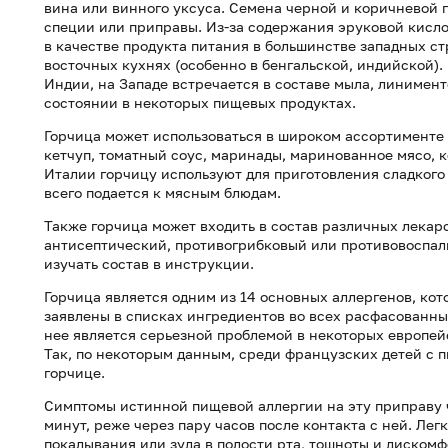
вина или винного уксуса. Семена черной и коричневой г
специи или приправы. Из-за содержания эруковой кисло
в качестве продукта питания в большинстве западных с
восточных кухнях (особенно в бенгальской, индийской)
Индии, на Западе встречается в составе мыла, линимент
состоянии в некоторых пищевых продуктах.
Горчица может использоваться в широком ассортименте 
кетчуп, томатный соус, маринады, маринованное мясо, к
Италии горчицу используют для приготовления сладкого
всего подается к мясным блюдам.
Также горчица может входить в состав различных лека
антисептический, противогрибковый или противовоспал
изучать состав в инструкции.
Горчица является одним из 14 основных аллергенов, кот
заявлены в списках ингредиентов во всех расфасованных
нее является серьезной проблемой в некоторых европей
Так, по некоторым данным, среди французских детей с 
горчице.
Симптомы истинной пищевой аллергии на эту приправу 
минут, реже через пару часов после контакта с ней. Лег
покалывания или зуда в полости рта, тошноты и дискомф