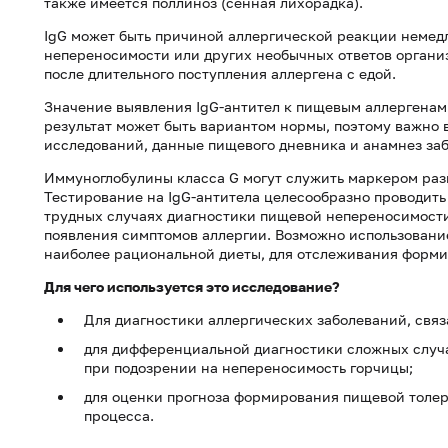
также имеется поллиноз (сенная лихорадка).
IgG может быть причиной аллергической реакции немед
непереносимости или других необычных ответов организ
после длительного поступления аллергена с едой.
Значение выявления IgG-антител к пищевым аллергенам
результат может быть вариантом нормы, поэтому важно 
исследований, данные пищевого дневника и анамнез за
Иммуноглобулины класса G могут служить маркером раз
Тестирование на IgG-антитела целесообразно проводить
трудных случаях диагностики пищевой непереносимост
появления симптомов аллергии. Возможно использование
наиболее рациональной диеты, для отслеживания форм
Для чего используется это исследование?
Для диагностики аллергических заболеваний, связ
для дифференциальной диагностики сложных случ
при подозрении на непереносимость горчицы;
для оценки прогноза формирования пищевой толер
процесса.