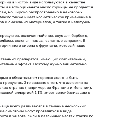
орчиц в чистом виде используются в качестве
ты и изотиоцинаната масло горчицы не продается
тран, но широко распространено в некоторых
. Масло также имеет косметическое применение в
ов и смазочных материалов, а также в нелетучем
продуктов, включая майонез, соус для барбекю,
олбасы, соленья, пиццы, салатные заправки. В
 горчичного сиропа с фруктами, который чаще
рственных препаратов, имеющих слабительный,
ительный эффект. Поэтому нужно внимательно
орые в обязательном порядке должны быть
 продуктах. Это связано с тем, что аллергия на
ских странах (например, во Франции и Испании).
пищевой аллергией 1,1% имеет сенсибилизацию к
чаще всего развиваются в течение нескольких
кие симптомы могут проявляться в виде
орта в животе, сыпи в различных местах (также по