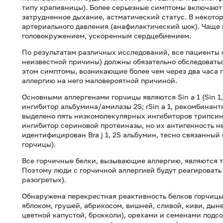
типу крапивницы). Более серьезные симптомы включают в
затрудненное дыхание, астматический статус. В некото
артериального давления (анафилактический шок). Чаще 
головокружением, ускоренным сердцебиением.
По результатам различных исследований, все пациенты
неизвестной причины) должны обязательно обследовать
этом симптомы, возникающие более чем через два часа п
аллергию на него маловероятной причиной.
Основными аллергенами горчицы являются Sin a 1 (Sin 1,
ингибитор альбумина/амилазы 2S; rSin a 1, рекомбинантна
выделено пять низкомолекулярных ингибиторов трипсин
ингибитор сериновой протеиназы, но их антигенность не 
идентифицирован Bra j 1, 2S альбумин, тесно связанный 
горчицы).
Все горчичные белки, вызывающие аллергию, являются т
Поэтому люди с горчичной аллергией будут реагировать н
разогретых).
Обнаружена перекрестная реактивность белков горчицы
яблоком, грушей, абрикосом, вишней, сливой, киви, дын
цветной капустой, брокколи), орехами и семенами подсо