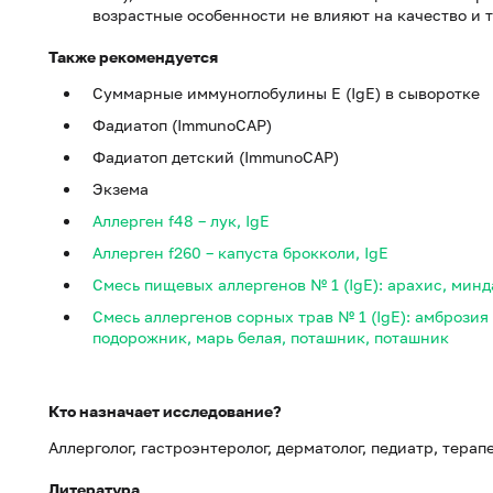
возрастные особенности не влияют на качество и 
Также рекомендуется
Суммарные иммуноглобулины E (IgE) в сыворотке
Фадиатоп (ImmunoCAP)
Фадиатоп детский (ImmunoCAP)
Экзема
Аллерген f48 – лук, IgE
Аллерген f260 – капуста брокколи, IgE
Смесь пищевых аллергенов № 1 (IgE): арахис, минд
Смесь аллергенов сорных трав № 1 (IgE): амбрози
подорожник, марь белая, поташник, поташник
Кто назначает исследование?
Аллерголог, гастроэнтеролог, дерматолог, педиатр, терап
Литература