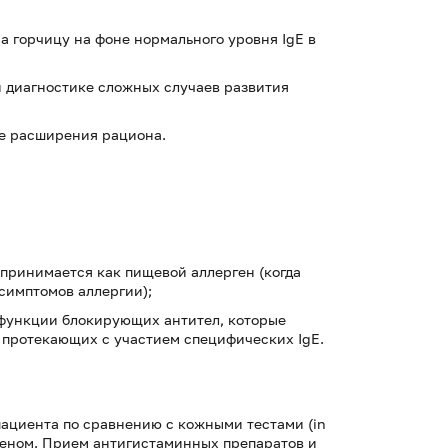
 горчицу на фоне нормального уровня IgE в
и диагностике сложных случаев развития
е расширения рациона.
принимается как пищевой аллерген (когда
симптомов аллергии);
 функции блокирующих антител, которые
протекающих с участием специфических IgE.
пациента по сравнению с кожными тестами (in
ргеном. Прием антигистаминных препаратов и