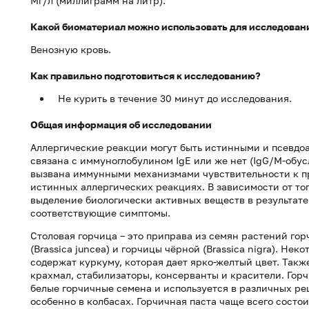
Мг/л (миллиграмм на литр).
Какой биоматериал можно использовать для исследован
Венозную кровь.
Как правильно подготовиться к исследованию?
Не курить в течение 30 минут до исследования.
Общая информация об исследовании
Аллергические реакции могут быть истинными и псевдо
связана с иммуноглобулином IgE или же нет (IgG/M-обус
вызвана иммунными механизмами чувствительности к пр
истинных аллергических реакциях. В зависимости от тог
выделение биологически активных веществ в результате
соответствующие симптомы.
Столовая горчица – это приправа из семян растений горч
(Brassica juncea) и горчицы чёрной (Brassica nigra). Не
содержат куркуму, которая дает ярко-желтый цвет. Такж
крахмал, стабилизаторы, консерванты и красители. Гор
белые горчичные семена и используется в различных ре
особенно в колбасах. Горчичная паста чаще всего состо