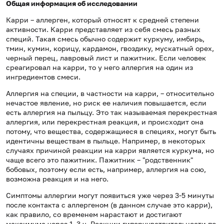
Общая информация об исследовании
Карри – аллерген, который относят к средней степени
активности. Карри представляет из себя смесь разных
специй. Такая смесь обычно содержит куркуму, имбирь,
тмин, кумин, корицу, кардамон, гвоздику, мускатный орех,
черный перец, лавровый лист и пажитник. Если человек
среагировал на карри, то у него аллергия на один из
ингредиентов смеси.
Аллергия на специи, в частности на карри, – относительно
нечастое явление, но риск ее наличия повышается, если
есть аллергия на пыльцу. Это так называемая перекрестная
аллергия, или перекрестная реакция, и происходит она
потому, что вещества, содержащиеся в специях, могут быть
идентичны веществам в пыльце. Например, в некоторых
случаях причиной реакции на карри является куркума, но
чаще всего это пажитник. Пажитник – "родственник"
бобовых, поэтому если есть, например, аллергия на сою,
возможна реакция и на него.
Симптомы аллергии могут появиться уже через 3-5 минуты
после контакта с аллергеном (в данном случае это карри),
как правило, со временем нарастают и достигают
максимума через 1–3 ч. Реакции гиперчувствительности по