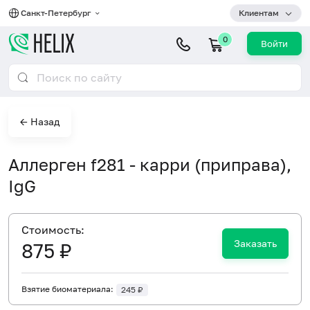
Санкт-Петербург
Клиентам
0
Войти
← Назад
Аллерген f281 - карри (приправа),
IgG
Cтоимость:
Заказать
875 ₽
Взятие биоматериала:
245 ₽