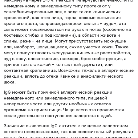
немедленному и замедленному типу протекают у
сенсибилизированных лиц в виде таких клинических
проявлений, как отек лица, горла, кожные высыпания
красного цвета, сопровождающиеся сильным зудом, эта
сыпь может локализоваться на руках и ногах (особенно на
локтевых сгибах и под коленями), в области живота и
спины, реже – на лице. Могут присутствовать мокнущие
или, наоборот, шелушащиеся, сухие участки кожи. Также
могут присутствовать желудочно-кишечные расстройства,
зуд в носу, слезотечение, насморк, бронхообструкция, а
при контакте с кожей – контактный дерматит, или
контактная крапивница. Возможны тяжелые аллергические
реакции, вплоть до отека Квинке и анафилактического
шока.
IgG может быть причиной аллергической реакции
немедленного или замедленного типа, пищевой
непереносимости или других необычных ответов
организма на прием пищи. Чаще всего это проявляется
после длительного поступления аллергена с едой.
Значение выявления IgG-антител к пищевым аллергенам
остается неоднозначным, так как положительный результат
может быть вариантом нормы, поэтому важно в комплексе