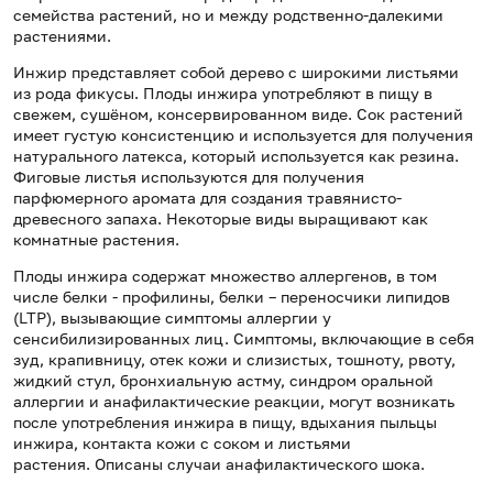
семейства растений, но и между родственно-далекими
растениями.
Инжир представляет собой дерево с широкими листьями
из рода фикусы. Плоды инжира употребляют в пищу в
свежем, сушёном, консервированном виде. Сок растений
имеет густую консистенцию и используется для получения
натурального латекса, который используется как резина.
Фиговые листья используются для получения
парфюмерного аромата для создания травянисто-
древесного запаха. Некоторые виды выращивают как
комнатные растения.
Плоды инжира содержат множество аллергенов, в том
числе белки - профилины, белки – переносчики липидов
(
LTP
), вызывающие симптомы аллергии у
сенсибилизированных лиц. Симптомы, включающие в себя
зуд, крапивницу, отек кожи и слизистых, тошноту, рвоту,
жидкий стул, бронхиальную астму, синдром оральной
аллергии и анафилактические реакции, могут возникать
после употребления инжира в пищу, вдыхания пыльцы
инжира, контакта кожи с соком и листьями
растения. Описаны случаи анафилактического шока.