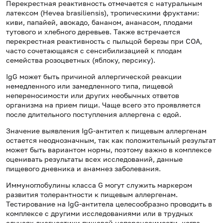
Перекрестная реактивность отмечается с натуральным
латексом (
Hevea
brasiliensis), тропическими фруктами:
киви, папайей, авокадо, бананом, ананасом, плодами
тутового и хлебного деревьев. Также встречается
перекрестная реактивность с пыльцой березы при СОА,
часто сочетающаяся с сенсибилизацией к плодам
семейства розоцветных (яблоку, персику).
IgG может быть причиной аллергической реакции
немедленного или замедленного типа, пищевой
непереносимости или других необычных ответов
организма на прием пищи. Чаще всего это проявляется
после длительного поступления аллергена с едой.
Значение выявления IgG-антител к пищевым аллергенам
остается неоднозначным, так как положительный результат
может быть вариантом нормы, поэтому важно в комплексе
оценивать результаты всех исследований, данные
пищевого дневника и анамнез заболевания.
Иммуноглобулины класса G могут служить маркером
развития толерантности к пищевым аллергенам.
Тестирование на IgG-антитела целесообразно проводить в
комплексе с другими исследованиями или в трудных
случаях диагностики пищевой непереносимости, когда