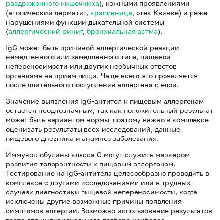
раздраженного кишечника
), кожными проявлениями
(атопический дерматит,
крапивница
, отек Квинке) и реже
нарушениями функции дыхательной системы
(
аллергический ринит
,
бронхиальная астма
).
IgG может быть причиной аллергической реакции
немедленного или замедленного типа, пищевой
непереносимости или других необычных ответов
организма на прием пищи. Чаще всего это проявляется
после длительного поступления аллергена с едой.
Значение выявления IgG-антител к пищевым аллергенам
остается неоднозначным, так как положительный результат
может быть вариантом нормы, поэтому важно в комплексе
оценивать результаты всех исследований, данные
пищевого дневника и анамнез заболевания.
Иммуноглобулины класса G могут служить маркером
развития толерантности к пищевым аллергенам.
Тестирование на IgG-антитела целесообразно проводить в
комплексе с другими исследованиями или в трудных
случаях диагностики пищевой непереносимости, когда
исключены другие возможные причины появления
симптомов аллергии. Возможно использование результатов
теста для индивидуального подбора наиболее