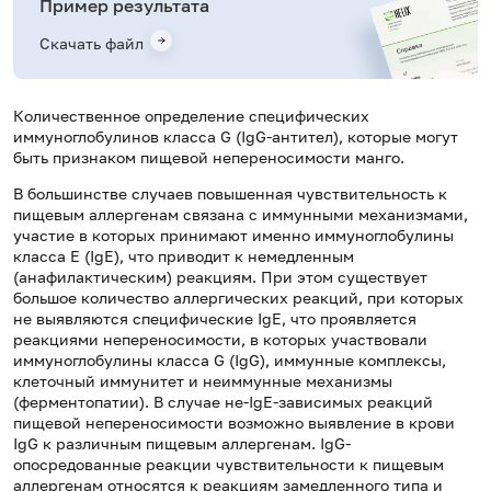
Пример результата
Скачать файл
Количественное определение специфических
иммуноглобулинов класса
G
(Ig
G
-антител), которые могут
быть признаком пищевой непереносимости манго.
В большинстве случаев повышенная чувствительность к
пищевым аллергенам связана с иммунными механизмами,
участие в которых принимают именно иммуноглобулины
класса Е (IgE), что приводит к немедленным
(анафилактическим) реакциям. При этом существует
большое количество аллергических реакций, при которых
не выявляются специфические IgE, что проявляется
реакциями непереносимости, в которых участвовали
иммуноглобулины класса G (IgG), иммунные комплексы,
клеточный иммунитет и неиммунные механизмы
(ферментопатии). В случае не-IgE-зависимых реакций
пищевой непереносимости возможно выявление в крови
IgG к различным пищевым аллергенам. IgG-
опосредованные реакции чувствительности к пищевым
аллергенам относятся к реакциям замедленного типа и