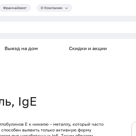
Франчайзинг
О Компании
Выезд на дом
Скидки и акции
ь, IgE
лобулинов Е к никелю – металлу, который часто
з способен выявить только активную форму
имеет пул наработанных IgE. Таким образом,