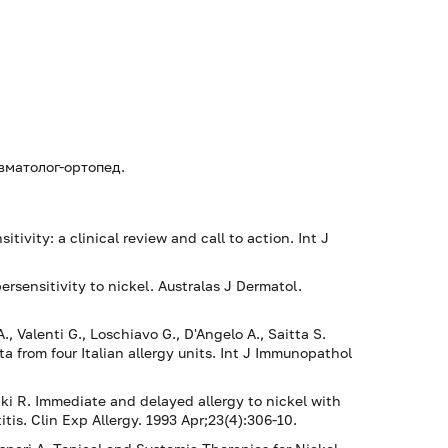
авматолог-ортопед.
vity: a clinical review and call to action. Int J
sensitivity to nickel. Australas J Dermatol.
A., Valenti G., Loschiavo G., D'Angelo A., Saitta S.
a from four Italian allergy units. Int J Immunopathol
ki R. Immediate and delayed allergy to nickel with
tis. Clin Exp Allergy. 1993 Apr;23(4):306-10.