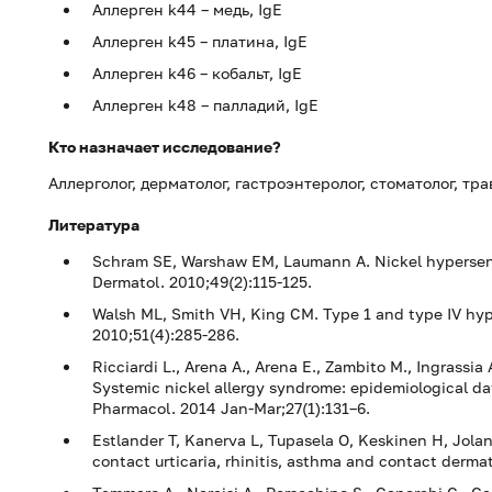
Аллерген k44 – медь, IgE
Аллерген k45 – платина, IgE
Аллерген k46 – кобальт, IgE
Аллерген k48 – палладий, IgE
Кто назначает исследование?
Аллерголог, дерматолог, гастроэнтеролог, стоматолог, тр
Литература
Schram SE, Warshaw EM, Laumann A. Nickel hypersensiti
Dermatol. 2010;49(2):115-125.
Walsh ML, Smith VH, King CM. Type 1 and type IV hyper
2010;51(4):285-286.
Ricciardi L., Arena A., Arena E., Zambito M., Ingrassia 
Systemic nickel allergy syndrome: epidemiological dat
Pharmacol. 2014 Jan-Mar;27(1):131–6.
Estlander T, Kanerva L, Tupasela O, Keskinen H, Jolan
contact urticaria, rhinitis, asthma and contact dermati