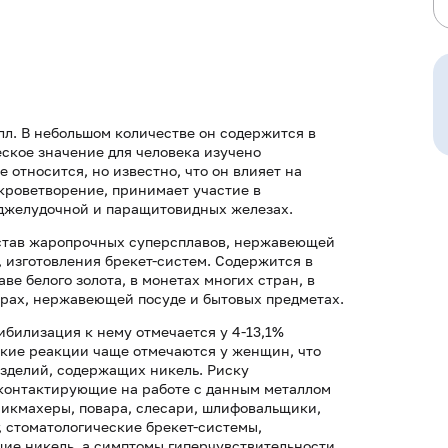
л. В небольшом количестве он содержится в
еское значение для человека изучено
относится, но известно, что он влияет на
кроветворение, принимает участие в
оджелудочной и паращитовидных железах.
остав жаропрочных суперсплавов, нержавеющей
, изготовления брекет-систем. Содержится в
ве белого золота, в монетах многих стран, в
орах, нержавеющей посуде и бытовых предметах.
билизация к нему отмечается у 4-13,1%
ские реакции чаще отмечаются у женщин, что
изделий, содержащих никель. Риску
контактирующие на работе с данным металлом
икмахеры, повара, слесари, шлифовальщики,
 стоматологические брекет-системы,
щие никель, а симптомы гиперчувствительности