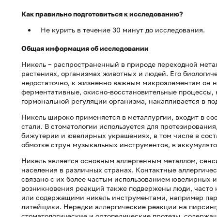
Как правильно подготовиться к исследованию?
Не курить в течение 30 минут до исследования.
Общая информация об исследовании
Никель – распространенный в природе переходной метал
растениях, организмах животных и людей. Его биологич
недостаточно, к жизненно важным микроэлементам он не 
ферментативные, окисно-восстановительные процессы, 
гормональной регуляции организма, накапливается в п
Никель широко применяется в металлургии, входит в с
стали. В стоматологии используется для протезирования
бижутерии и ювелирных украшениях, в том числе в соста
обмотке струн музыкальных инструментов, в аккумулят
Никель является основным аллергенным металлом, сенси
населения в различных странах. Контактные аллергиче
связано с их более частым использованием ювелирных 
возникновения реакций также подвержены люди, часто 
или содержащими никель инструментами, например пар
литейщики. Нередки аллергические реакции на пирсинг,
стоматологические и ортопедические протезы, содержа