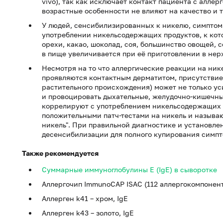
vivo), так как исключает контакт пациента с алле
возрастные особенности не влияют на качество и 
У людей, сенсибилизированных к никелю, симптом
употреблении никельсодержащих продуктов, к кот
орехи, какао, шоколад, соя, большинство овощей, 
в пище увеличивается при её приготовлении в не
Несмотря на то что аллергические реакции на ник
проявляются контактным дерматитом, присутствие
растительного происхождения) может не только у
и провоцировать дыхательные, желудочно-кишечны
коррелируют с употреблением никельсодержащих п
положительными патч-тестами на никель и называ
никель". При правильной диагностике и установл
десенсибилизации для полного купирования симпт
Также рекомендуется
Суммарные иммуноглобулины E (IgE) в сыворотке
Аллергочип ImmunoCAP ISAC (112 аллергокомпонен
Аллерген k41 – хром, IgE
Аллерген k43 – золото, IgE