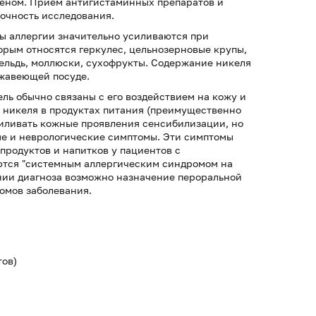
ргеном. Прием антигистаминных препаратов и
точность исследования.
ы аллергии значительно усиливаются при
орым относятся геркулес, цельнозерновые крупы,
сельдь, моллюски, сухофрукты. Содержание никеля
ржавеющей посуде.
ель обычно связаны с его воздействием на кожу и
 никеля в продуктах питания (преимущественно
силивать кожные проявления сенсибилизации, но
е и неврологические симптомы. Эти симптомы
родуктов и напитков у пациентов с
ются "системным аллергическим синдромом на
ении диагноза возможно назначение пероральной
омов заболевания.
тов)