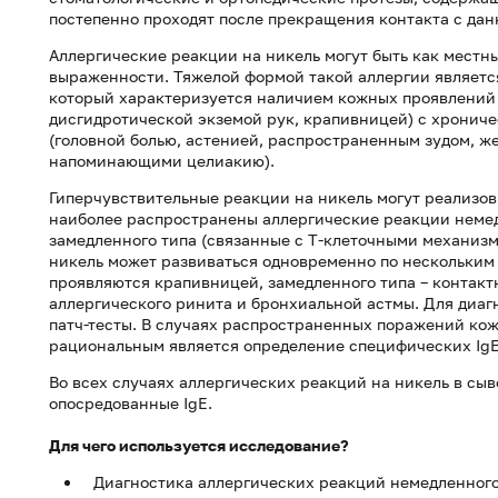
постепенно проходят после прекращения контакта с да
Аллергические реакции на никель могут быть как местн
выраженности. Тяжелой формой такой аллергии являетс
который характеризуется наличием кожных проявлений 
дисгидротической экземой рук, крапивницей) с хронич
(головной болью, астенией, распространенным зудом, 
напоминающими целиакию).
Гиперчувствительные реакции на никель могут реализо
наиболее распространены аллергические реакции немедл
замедленного типа (связанные с Т-клеточными механизма
никель может развиваться одновременно по нескольким
проявляются крапивницей, замедленного типа – контак
аллергического ринита и бронхиальной астмы. Для диа
патч-тесты. В случаях распространенных поражений ко
рациональным является определение специфических IgE
Во всех случаях аллергических реакций на никель в сы
опосредованные IgE.
Для чего используется исследование?
Диагностика аллергических реакций немедленного 