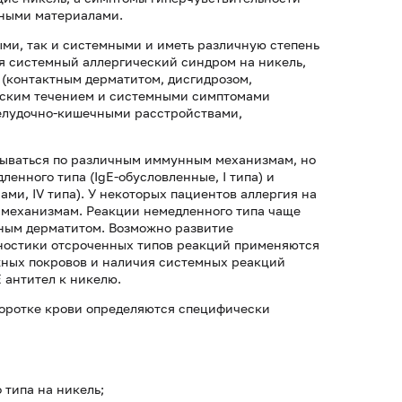
нными материалами.
ыми, так и системными и иметь различную степень
я системный аллергический синдром на никель,
(контактным дерматитом, дисгидрозом,
еским течением и системными симптомами
желудочно-кишечными расстройствами,
вываться по различным иммунным механизмам, но
енного типа (IgE-обусловленные, I типа) и
ми, IV типа). У некоторых пациентов аллергия на
 механизмам. Реакции немедленного типа чаще
тным дерматитом. Возможно развитие
гностики отсроченных типов реакций применяются
жных покровов и наличия системных реакций
 антител к никелю.
воротке крови определяются специфически
типа на никель;