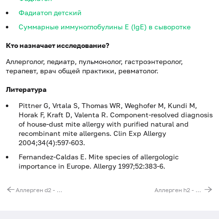
Фадиатоп детский
Суммарные иммуноглобулины E (IgE) в сыворотке
Кто назначает исследование?
Аллерголог, педиатр, пульмонолог, гастроэнтеролог,
терапевт, врач общей практики, ревматолог.
Литература
Pittner G, Vrtala S, Thomas WR, Weghofer M, Kundi M,
Horak F, Kraft D, Valenta R. Component-resolved diagnosis
of house-dust mite allergy with purified natural and
recombinant mite allergens. Clin Exp Allergy
2004;34(4):597-603.
Fernandez-Caldas E. Mite species of allergologic
importance in Europe. Allergy 1997;52:383-6.
Аллерген d2 - клещ домашней пыли Dermatophagoides farinae, IgE (ImmunoCAP)
Аллерген h2 - домашняя пыль (Hollister), IgE (ImmunoCAP)