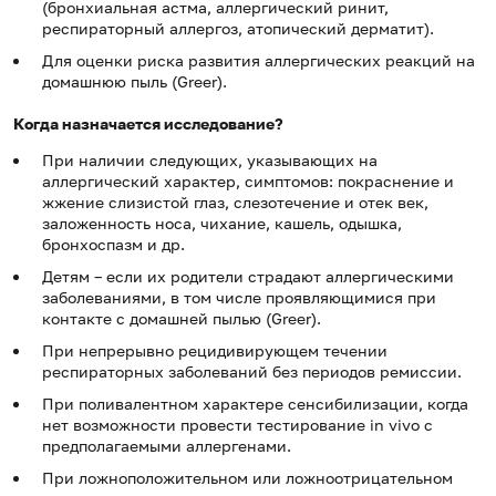
(бронхиальная астма, аллергический ринит,
респираторный аллергоз, атопический дерматит).
Для оценки риска развития аллергических реакций на
домашнюю пыль (Greer).
Когда назначается исследование?
При наличии следующих, указывающих на
аллергический характер, симптомов: покраснение и
жжение слизистой глаз, слезотечение и отек век,
заложенность носа, чихание, кашель, одышка,
бронхоспазм и др.
Детям – если их родители страдают аллергическими
заболеваниями, в том числе проявляющимися при
контакте с домашней пылью (Greer).
При непрерывно рецидивирующем течении
респираторных заболеваний без периодов ремиссии.
При поливалентном характере сенсибилизации, когда
нет возможности провести тестирование in vivo с
предполагаемыми аллергенами.
При ложноположительном или ложноотрицательном