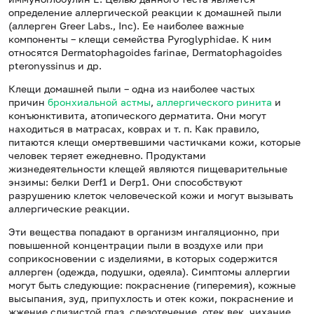
определение аллергической реакции к домашней пыли
(аллерген Greer Labs., Inc). Ее наиболее важные
компоненты – клещи семейства Pyroglyphidae. К ним
относятся Dermatophagoides farinae, Dermatophagoides
pteronyssinus и др.
Клещи домашней пыли – одна из наиболее частых
причин
бронхиальной астмы
,
аллергического ринита
и
конъюнктивита, атопического дерматита. Они могут
находиться в матрасах, коврах и т. п. Как правило,
питаются клещи омертвевшими частичками кожи, которые
человек теряет ежедневно. Продуктами
жизнедеятельности клещей являются пищеварительные
энзимы: белки Derf1 и Derp1. Они способствуют
разрушению клеток человеческой кожи и могут вызывать
аллергические реакции.
Эти вещества попадают в организм ингаляционно, при
повышенной концентрации пыли в воздухе или при
соприкосновении с изделиями, в которых содержится
аллерген (одежда, подушки, одеяла). Симптомы аллергии
могут быть следующие: покраснение (гиперемия), кожные
высыпания, зуд, припухлость и отек кожи, покраснение и
жжение слизистой глаз, слезотечение, отек век, чихание,