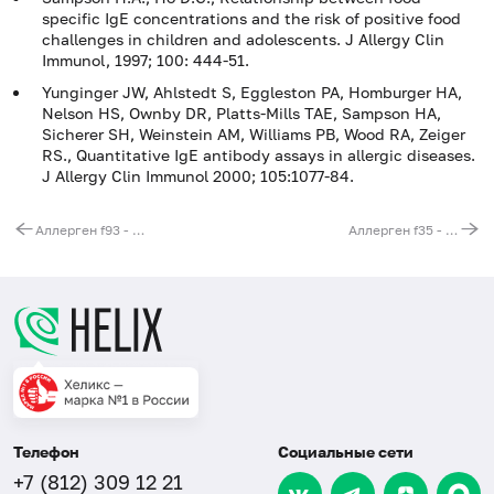
specific IgE concentrations and the risk of positive food
challenges in children and adolescents. J Allergy Clin
Immunol, 1997; 100: 444-51.
Yunginger JW, Ahlstedt S, Eggleston PA, Homburger HA,
Nelson HS, Ownby DR, Platts-Mills TAE, Sampson HA,
Sicherer SH, Weinstein AM, Williams PB, Wood RA, Zeiger
RS., Quantitative IgE antibody assays in allergic diseases.
J Allergy Clin Immunol 2000; 105:1077-84.
Аллерген f93 - какао, IgE (ImmunoCAP)
Аллерген f35 - картофель, IgE (ImmunoCAP)
Телефон
Социальные сети
+7 (812) 309 12 21