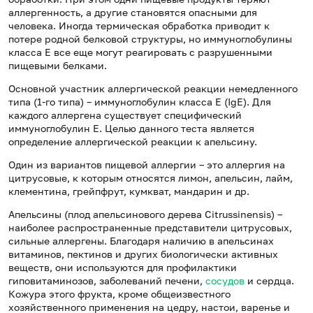
аллергенность, а другие становятся опасными для
человека. Иногда термическая обработка приводит к
потере родной белковой структуры, но иммуноглобулины
класса Е все еще могут реагировать с разрушенными
пищевыми белками.
Основной участник аллергической реакции немедленного
типа (1-го типа) – иммуноглобулин класса Е (IgE). Для
каждого аллергена существует специфический
иммуноглобулин Е. Целью данного теста является
определение аллергической реакции к апельсину.
Один из вариантов пищевой аллергии – это аллергия на
цитрусовые, к которым относятся лимон, апельсин, лайм,
клементина, грейпфрут, кумкват, мандарин и др.
Апельсины (плод апельсинового дерева Citrussinensis) –
наиболее распространенные представители цитрусовых,
сильные аллергены. Благодаря наличию в апельсинах
витаминов, пектинов и других биологически активных
веществ, они используются для профилактики
гиповитаминозов, заболеваний печени,
сосудов
и сердца.
Кожура этого фрукта, кроме общеизвестного
хозяйственного применения на цедру, настои, варенье и