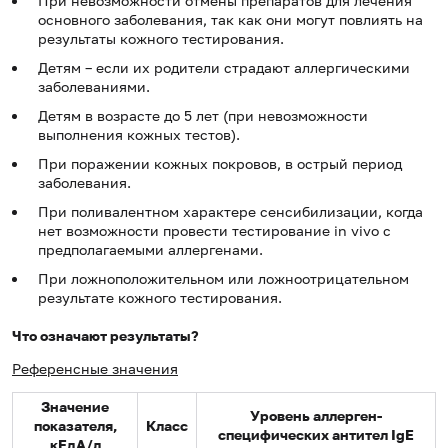
При невозможности отмены препаратов для лечения
основного заболевания, так как они могут повлиять на
результаты кожного тестирования.
Детям – если их родители страдают аллергическими
заболеваниями.
Детям в возрасте до 5 лет (при невозможности
выполнения кожных тестов).
При поражении кожных покровов, в острый период
заболевания.
При поливалентном характере сенсибилизации, когда
нет возможности провести тестирование in vivo с
предполагаемыми аллергенами.
При ложноположительном или ложноотрицательном
результате кожного тестирования.
Что означают результаты?
Референсные значения
Значение
Уровень аллерген-
показателя,
Класс
специфических антител
IgE
кЕдА/л