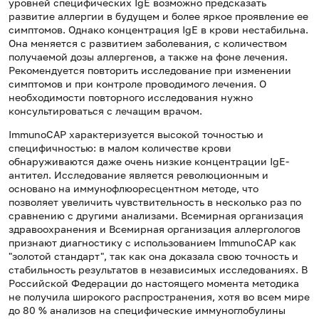
уровней специфических IgE возможно предсказать
развитие аллергии в будущем и более яркое проявление ее
симптомов. Однако концентрация IgE в крови нестабильна.
Она меняется с развитием заболевания, с количеством
получаемой дозы аллергенов, а также на фоне лечения.
Рекомендуется повторить исследование при изменении
симптомов и при контроле проводимого лечения. О
необходимости повторного исследования нужно
консультироваться с лечащим врачом.
ImmunoCAP характеризуется высокой точностью и
специфичностью: в малом количестве крови
обнаруживаются даже очень низкие концентрации IgE-
антител. Исследование является революционным и
основано на иммунофлюоресцентном методе, что
позволяет увеличить чувствительность в несколько раз по
сравнению с другими анализами. Всемирная организация
здравоохранения и Всемирная организация аллергологов
признают диагностику с использованием ImmunoCAP как
"золотой стандарт", так как она доказала свою точность и
стабильность результатов в независимых исследованиях. В
Российской Федерации до настоящего момента методика
не получила широкого распространения, хотя во всем мире
до 80 % анализов на специфические иммуноглобулины