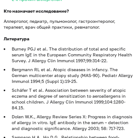
Кто назначает исследование?
Аллерголог, педиатр, пульмонолог, гастроэнтеролог,
терапевт, врач общей практики, ревматолог.
Литература
Burney PGJ et al. The distribution of total and specific
serum IgE in the European Community Respiratory Health
Survey. J Allergy Clin Immunol 1997;99:314-22.
Bergmann RL et al. Atopic diseases in infancy. The
German multicenter atopy study (MAS-90). Pediatr Allergy
Immunol 1994;5 (Suppl 1):19-25.
Schäfer T et al. Association between severity of atopic
eczema and degree of sensitization to aeroallergens in
school children. J Allergy Clin Immunol 1999;104:1280-
84.15.
Dolen W.K., Allergy Review Series X: Progress in diagnosis
of allergy in vitro. IgE antibody in the serum – detection
and diagnostic significance. Allergy 2003; 58: 717-723.
Sampson H.A., Ho D.G., Relationship between food-