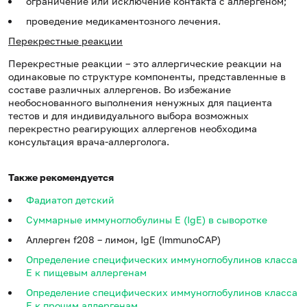
ограничение или исключение контакта с аллергеном;
проведение медикаментозного лечения.
Перекрестные реакции
Перекрестные реакции – это аллергические реакции на
одинаковые по структуре компоненты, представленные в
составе различных аллергенов. Во избежание
необоснованного выполнения ненужных для пациента
тестов и для индивидуального выбора возможных
перекрестно реагирующих аллергенов необходима
консультация врача-аллерголога.
Также рекомендуется
Фадиатоп детский
Суммарные иммуноглобулины E (IgE) в сыворотке
Аллерген f208 – лимон, IgE (ImmunoCAP)
Определение специфических иммуноглобулинов класса
E к пищевым аллергенам
Определение специфических иммуноглобулинов класса
E к прочим аллергенам