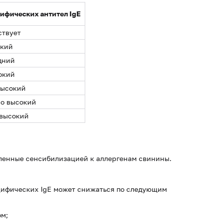
цифических антител
IgE
ствует
кий
дний
окий
высокий
о высокий
высокий
вленные сенсибилизацией к аллергенам свинины.
цифических IgE может снижаться по следующим
ом;