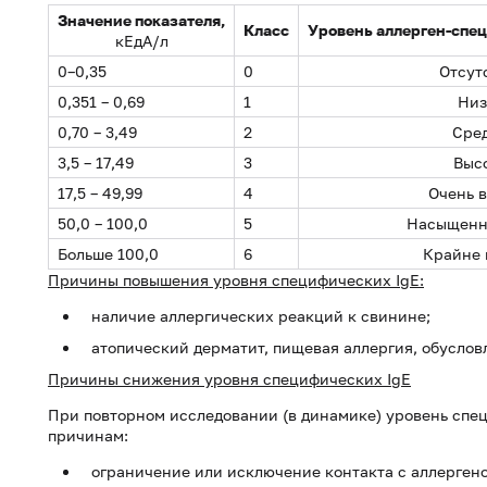
Значение показателя,
Класс
Уровень аллерген-спе
кЕдА/л
0–0,35
0
Отсут
0,351 – 0,69
1
Низ
0,70 – 3,49
2
Сре
3,5 – 17,49
3
Выс
17,5 – 49,99
4
Очень 
50,0 – 100,0
5
Насыщенн
Больше 100,0
6
Крайне 
Причины повышения уровня специфических IgE:
наличие аллергических реакций к свинине;
атопический дерматит, пищевая аллергия, обусло
Причины снижения уровня специфических IgE
При повторном исследовании (в динамике) уровень спе
причинам:
ограничение или исключение контакта с аллерген