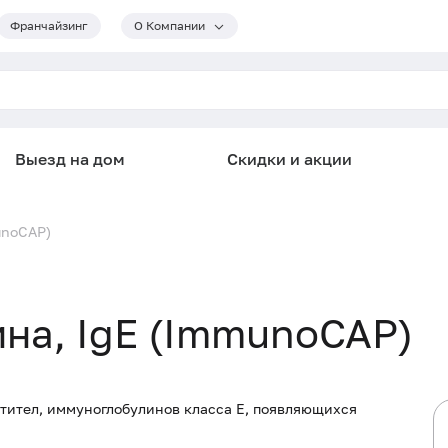
Франчайзинг
О Компании
Выезд на дом
Скидки и акции
unoCAP)
ина, IgE (ImmunoCAP)
тител, иммуноглобулинов класса E, появляющихся