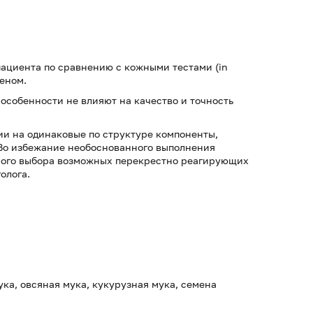
пациента по сравнению с кожными тестами (in
геном.
особенности не влияют на качество и точность
ии на одинаковые по структуре компоненты,
 Во избежание необоснованного выполнения
ного выбора возможных перекрестно реагирующих
олога.
ка, овсяная мука, кукурузная мука, семена