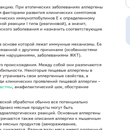
еакцию. При атопических заболеваниях аллергены
ся факторами развития клинических симптомов
ических иммуноглобулинов Е к определенному
ой реакции I типа (реагиновой), а значит,
еского заболевания и назначить соответствующие
в основе которой лежат иммунные механизмы. Ее
вязанной с другими причинами (особенностями
ими нарушениями, заболеваниями ЖКТ).
го происхождения. Между собой они различаются
абильности. Некоторые пищевые аллергены в
 утрачивать свои аллергенные свойства, а
еди клинических проявлений пищевой аллергии –
 астмы
, анафилактический шок, обострение
ческой обработки обычно все потенциально
Однако мясные продукты могут быть
вдоаллергических реакций. Основные аллергены
тречаются также описания аллергии к мышечным
ке мясных продуктов (замораживание,
ть снижается. Разные виды мяса имеют различный