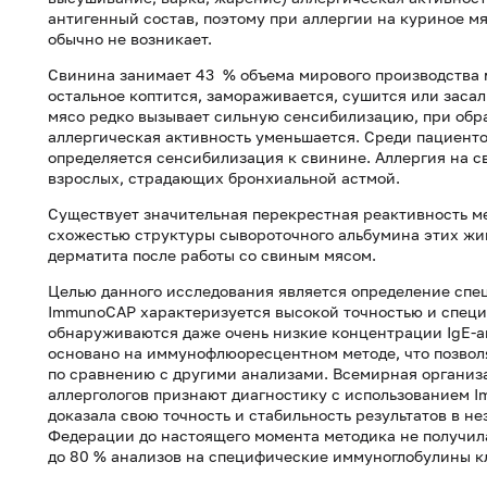
антигенный состав, поэтому при аллергии на куриное м
обычно не возникает.
Свинина занимает 43 % объема мирового производства м
остальное коптится, замораживается, сушится или засал
мясо редко вызывает сильную сенсибилизацию, при обр
аллергическая активность уменьшается. Среди пациенто
определяется сенсибилизация к свинине. Аллергия на с
взрослых, страдающих бронхиальной астмой.
Существует значительная перекрестная реактивность м
схожестью структуры сывороточного альбумина этих жи
дерматита после работы со свиным мясом.
Целью данного исследования является определение спе
ImmunoCAP характеризуется высокой точностью и специ
обнаруживаются даже очень низкие концентрации IgE-а
основано на иммунофлюоресцентном методе, что позволя
по сравнению с другими анализами. Всемирная организ
аллергологов признают диагностику с использованием Im
доказала свою точность и стабильность результатов в н
Федерации до настоящего момента методика не получил
до 80 % анализов на специфические иммуноглобулины к