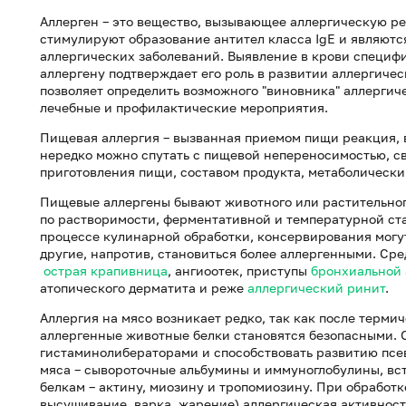
Аллерген – это вещество, вызывающее аллергическую р
стимулируют образование антител класса IgE и являют
аллергических заболеваний. Выявление в крови специф
аллергену подтверждает его роль в развитии аллергическ
позволяет определить возможного "виновника" аллергич
лечебные и профилактические мероприятия.
Пищевая аллергия – вызванная приемом пищи реакция, 
нередко можно спутать с пищевой непереносимостью, с
приготовления пищи, составом продукта, метаболическ
Пищевые аллергены бывают животного или растительно
по растворимости, ферментативной и температурной ст
процессе кулинарной обработки, консервирования могут
другие, напротив, становиться более аллергенными. Ср
острая крапивница
, ангиоотек, приступы
бронхиальной
атопического дерматита и реже
аллергический ринит
.
Аллергия на мясо возникает редко, так как после терми
аллергенные животные белки становятся безопасными. 
гистаминолибераторами и способствовать развитию псе
мяса – сывороточные альбумины и иммуноглобулины, вс
белкам – актину, миозину и тропомиозину. При обработ
высушивание, варка, жарение) аллергическая активнос