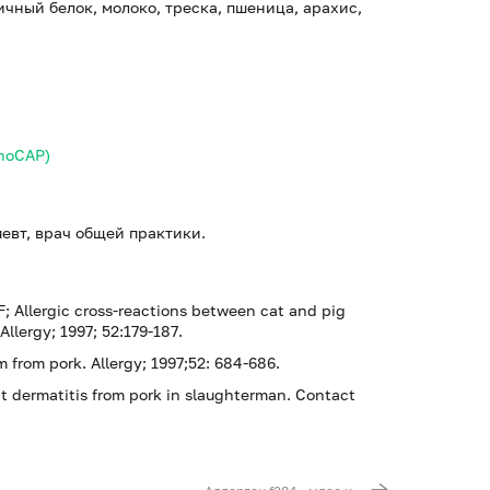
ичный белок, молоко, треска, пшеница, арахис,
unoCAP)
певт, врач общей практики.
F; Allergic cross-reactions between cat and pig
llergy; 1997; 52:179-187.
om from pork. Allergy; 1997;52: 684-686.
t dermatitis from pork in slaughterman. Contact