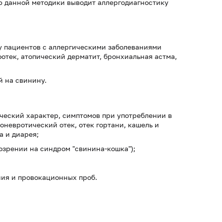
ю данной методики выводит аллергодиагностику
у пациентов с аллергическими заболеваниями
оотек, атопический дерматит, бронхиальная астма,
й на свинину.
еский характер, симптомов при употреблении в
оневротический отек, отек гортани, кашель и
а и диарея;
озрении на синдром "свинина-кошка");
ния и провокационных проб.