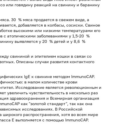
ясо или говядину реакций на свинину и баранину
яса. 30 % мяса продается в свежем виде, а
ивается, добавляется в колбасы, сосиски. Свиное
аботке высокими или низкими температурами его
в с атопическими заболеваниями у 1,5-20 %
винину выявляется у 20 % детей и у 8,6 %
ежду свининой и эпителием кошки в связи со
вотных. Описаны случаи развития контактного
цифических IgE к свинине методом ImmunoCAP.
фичностью: в малом количестве крови
нтител. Исследование является революционным и
ет увеличить чувствительность в несколько раз
ация здравоохранения и Всемирная организация
munoCAP как "золотой стандарт", так как она
езависимых исследованиях. В Российской
а широкого распространения, хотя во всем мире
ласса Е выполняется с помощью ImmunoCAP.