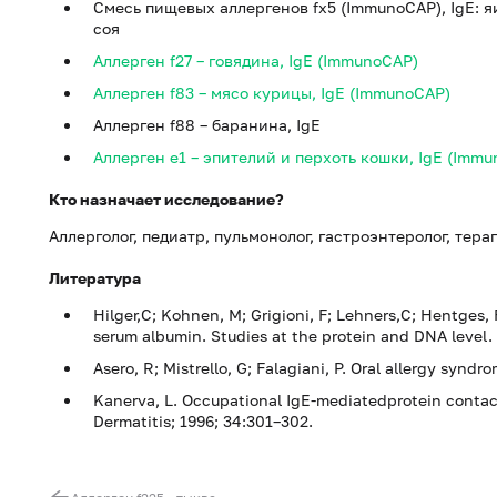
Смесь пищевых аллергенов fx5 (ImmunoCAP), IgE: я
соя
Аллерген f27 – говядина, IgE (ImmunoCAP)
Аллерген f83 – мясо курицы, IgE (ImmunoCAP)
Аллерген f88 – баранина, IgE
Аллерген e1 – эпителий и перхоть кошки, IgE (Imm
Кто назначает исследование?
Аллерголог, педиатр, пульмонолог, гастроэнтеролог, тера
Литература
Hilger,C; Kohnen, M; Grigioni, F; Lehners,C; Hentges, 
serum albumin. Studies at the protein and DNA level. A
Asero, R; Mistrello, G; Falagiani, P. Oral allergy syndr
Kanerva, L. Occupational IgE-mediatedprotein contac
Dermatitis; 1996; 34:301–302.